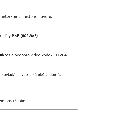
interkomu i historie hovorů.
lu díky
PoE (802.3af)
.
uktor
a podpora video kodeku
H.264
.
o ovládání světel, zámků či domácí
vým postižením.