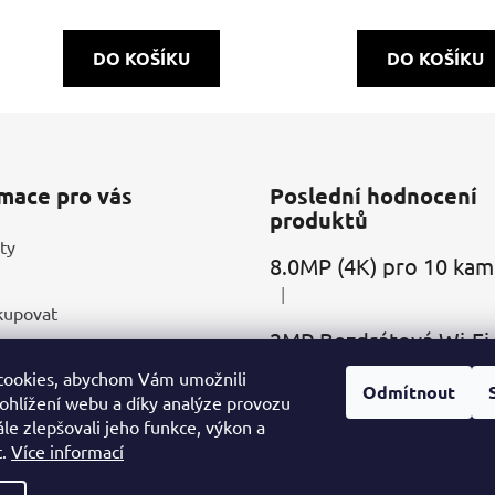
DO KOŠÍKU
DO KOŠÍKU
mace pro vás
Poslední hodnocení
produktů
ty
|
Hodnocení produktu je 5 z 5
kupovat
ní podmínky
|
Hodnocení produktu je 2 z 5
cookies, abychom Vám umožnili
a a Platba
Odmítnout
ohlížení webu a díky analýze provozu
ky ochrany osobních údajů
le zlepšovali jeho funkce, výkon a
|
ace a Vracení zboží
Hodnocení produktu je 5 z 5
t.
Více informací