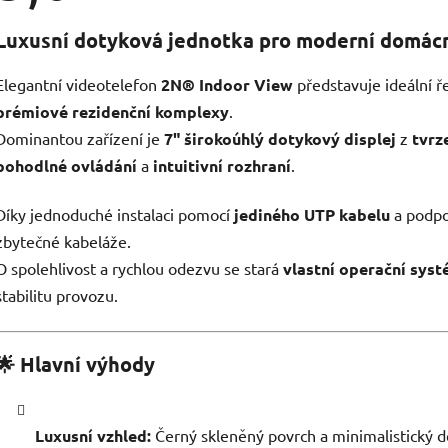
je
5,0
Luxusní dotyková jednotka pro moderní domácno
z
5
hvězdiček.
Elegantní videotelefon
2N® Indoor View
představuje ideální ř
prémiové rezidenční komplexy
.
Dominantou zařízení je
7" širokoúhlý dotykový displej
z
tvrz
pohodlné ovládání
a
intuitivní rozhraní
.
Díky jednoduché instalaci pomocí
jediného UTP kabelu
a podp
zbytečné kabeláže.
O spolehlivost a rychlou odezvu se stará
vlastní operační sys
stabilitu provozu.
🌟
Hlavní výhody
Luxusní vzhled:
Černý skleněný povrch a minimalistický de