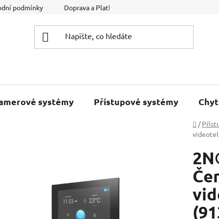
dní podmínky
Doprava a Platba
Podmínky ochrany osobníc
kamerové systémy
Přístupové systémy
Chyt
Domů
/
Příst
videotel
2N®
Čer
vid
(91