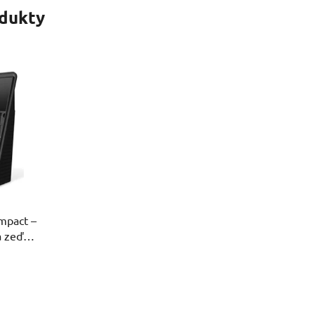
odukty
mpact –
a zeď