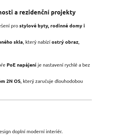
sti a rezidenční projekty
ešení pro
stylové byty, rodinné domy i
eného skla
, který nabízí
ostrý obraz
,
oře
PoE napájení
je nastavení rychlé a bez
tém 2N OS
, který zaručuje dlouhodobou
sign doplní moderní interiér.