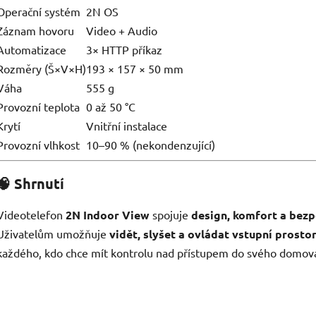
Operační systém
2N OS
Záznam hovoru
Video + Audio
Automatizace
3× HTTP příkaz
Rozměry (Š×V×H)
193 × 157 × 50 mm
Váha
555 g
Provozní teplota
0 až 50 °C
Krytí
Vnitřní instalace
Provozní vlhkost
10–90 % (nekondenzující)
🧠
Shrnutí
Videotelefon
2N Indoor View
spojuje
design, komfort a bez
Uživatelům umožňuje
vidět, slyšet a ovládat vstupní prost
každého, kdo chce mít kontrolu nad přístupem do svého domova