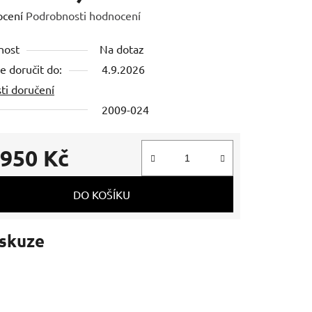
né
ocení
Podrobnosti hodnocení
ení
nost
Na dotaz
tu
 doručit do:
4.9.2026
ti doručení
2009-024
ek.
 950 Kč
 cena:
DO KOŠÍKU
skuze