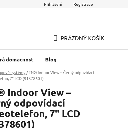
Přihlášení
Registrace
h údajů
Reklamace a Vracení zboží
PRÁZDNÝ KOŠÍK
NÁKUPNÍ
KOŠÍK
rá domacnost
Blog
upové systémy
/
2N® Indoor View – Černý odpovídací
efon, 7" LCD (91378601)
 Indoor View –
ný odpovídací
eotelefon, 7" LCD
378601)