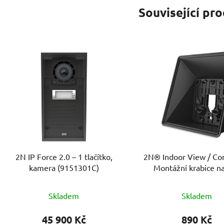
Související pr
2N IP Force 2.0 – 1 tlačítko,
2N® Indoor View / Co
kamera (9151301C)
Montážní krabice n
(91378803)
Skladem
Skladem
45 900 Kč
890 Kč