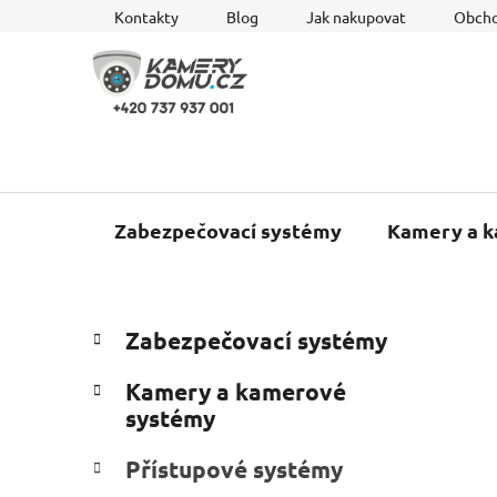
Přejít
Kontakty
Blog
Jak nakupovat
Obcho
na
obsah
Zabezpečovací systémy
Kamery a 
P
K
Přeskočit
Zabezpečovací systémy
a
o
kategorie
t
s
Kamery a kamerové
e
t
systémy
g
r
o
Přístupové systémy
a
r
i