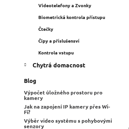
n
Videotelefony a Zvonky
e
n
í
Biometrická kontrola přístupu
p
Čtečky
a
n
Čipy a příslušensví
e
l
Kontrola vstupu
Chytrá domacnost
Blog
Výpočet úložného prostoru pro
kamery
Jak na zapojení IP kamery přes Wi-
Fi?
Výběr video systému s pohybovými
senzory