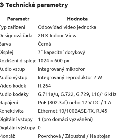
⚙️
Technické parametry
Parametr
Hodnota
Typ zařízení
Odpovídací video jednotka
Designová řada
2N® Indoor View
Barva
Černá
Displej
7" kapacitní dotykový
Rozlišení displeje
1024 × 600 px
Audio vstup
Integrovaný mikrofon
Audio výstup
Integrovaný reproduktor 2 W
Video kodek
H.264
Audio kodeky
G.711a/u, G.722, G.729, L16/16 kHz
Napájení
PoE (802.3af) nebo 12 V DC / 1 A
Konektivita
Ethernet 10/100BASE-TX, RJ45
Digitální vstupy
1 (pro domácí vyzvánění)
Digitální výstupy
0
Montáž
Povrchová / Zápustná / Na stojan