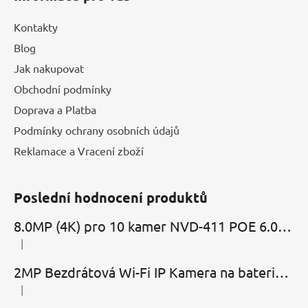
p
i
Kontakty
s
u
Blog
Jak nakupovat
Obchodní podmínky
Doprava a Platba
Podmínky ochrany osobních údajů
Reklamace a Vracení zboží
Poslední hodnocení produktů
8.0MP (4K) pro 10 kamer NVD-411 POE 6.0 Cloud
|
Hodnocení produktu je 5 z 5 hvězdiček.
2MP Bezdrátová Wi-Fi IP Kamera na baterie MBC-Cubic s mikrofonem, reproduktorem a slotem microSD
|
Hodnocení produktu je 2 z 5 hvězdiček.