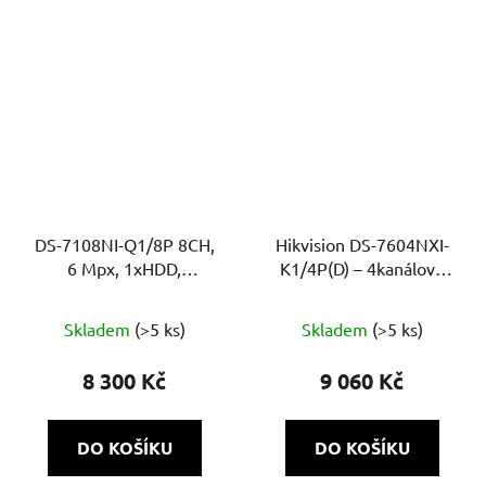
5
hvězdiček.
DS-7108NI-Q1/8P 8CH,
Hikvision DS-7604NXI-
6 Mpx, 1xHDD,
K1/4P(D) – 4kanálový
60Mb/60Mb H.265+, 8x
NVR rekordér s
Průměrné
PoE
AcuSense a PoE
Skladem
(>5 ks)
Skladem
(>5 ks)
hodnocení
produktu
8 300 Kč
9 060 Kč
je
5,0
DO KOŠÍKU
DO KOŠÍKU
z
5