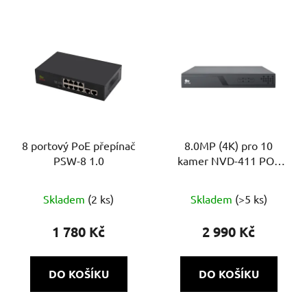
V
ý
p
i
s
p
r
o
8 portový PoE přepínač
8.0MP (4K) pro 10
PSW-8 1.0
kamer NVD-411 POE
d
6.0 Cloud
u
Průměrné
k
Skladem
(2 ks)
Skladem
(>5 ks)
hodnocení
t
produktu
1 780 Kč
2 990 Kč
ů
je
5,0
DO KOŠÍKU
DO KOŠÍKU
z
5