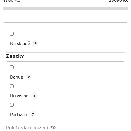
p
r
o
d
u
Na skladě
19
k
t
Značky
ů
Dahua
2
Hikvision
5
Partizan
7
Položek k zobrazení:
20