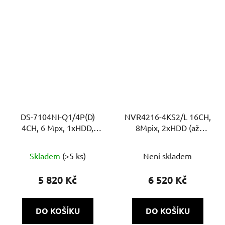
DS-7104NI-Q1/4P(D)
NVR4216-4KS2/L 16CH,
4CH, 6 Mpx, 1xHDD,
8Mpix, 2xHDD (až
40Mb/60Mb H.265+, 4x
20TB), 160 Mb, popl.
PoE
Skladem
(>5 ks)
Není skladem
5 820 Kč
6 520 Kč
DO KOŠÍKU
DO KOŠÍKU