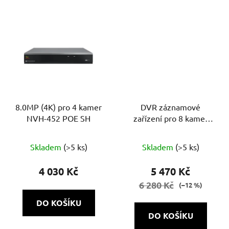
hvězdiček.
8.0MP (4K) pro 4 kamer
DVR záznamové
NVH-452 POE SH
zařízení pro 8 kamer
NVH-852 POE SH 1.0
Skladem
(>5 ks)
Skladem
(>5 ks)
4 030 Kč
5 470 Kč
6 280 Kč
(–12 %)
DO KOŠÍKU
DO KOŠÍKU