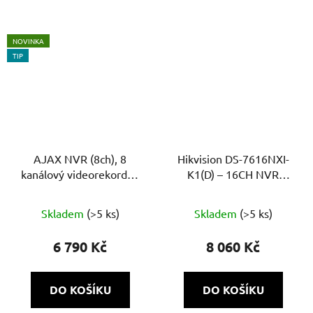
5
hvězdiček.
NOVINKA
TIP
AJAX NVR (8ch), 8
Hikvision DS-7616NXI-
kanálový videorekordér,
K1(D) – 16CH NVR
ONVIF/ RTSP, max 4K,
rekordér, až 12MP,
Průměrné
1x HDD až 16 TB
AcuSense, 4K výstup, 1×
Skladem
(>5 ks)
Skladem
(>5 ks)
hodnocení
HDD
produktu
6 790 Kč
8 060 Kč
je
5,0
DO KOŠÍKU
DO KOŠÍKU
z