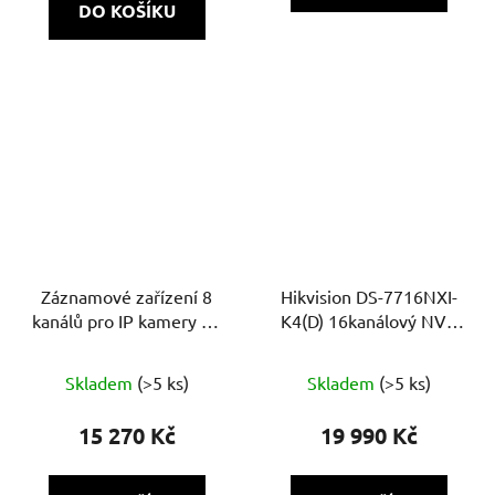
DO KOŠÍKU
Záznamové zařízení 8
Hikvision DS-7716NXI-
kanálů pro IP kamery 12
K4(D) 16kanálový NVR
MPX DS-7608NXI-
rekordér s technologií
K2/8P(D) 2xHDD,
AcuSense 2. generace,
Skladem
(>5 ks)
Skladem
(>5 ks)
80Mb/160Mb, H.265+,
4K, 4× HDD
VCA, 4K, alarm,
15 270 Kč
19 990 Kč
AcuSense, PoE