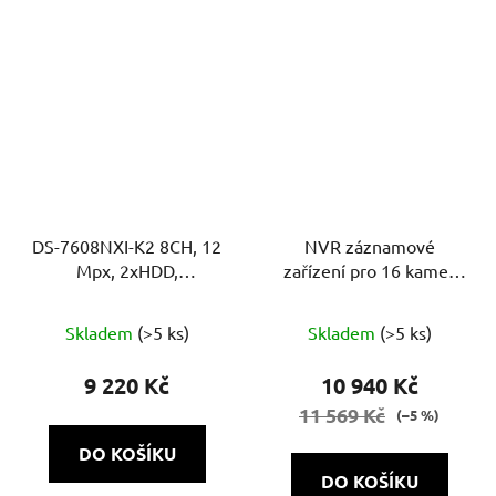
hvězdiček.
DS-7608NXI-K2 8CH, 12
NVR záznamové
Mpx, 2xHDD,
zařízení pro 16 kamer
80Mb/160Mb, H.265+,
NVH-1622 POE SH 1.0
4K, alarm, AcuSense
Skladem
(>5 ks)
Skladem
(>5 ks)
9 220 Kč
10 940 Kč
11 569 Kč
(–5 %)
DO KOŠÍKU
DO KOŠÍKU