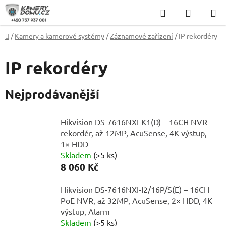
Přejít
Hledat
NÁKUP
na
KOŠÍK
obsah
Domů
/
Kamery a kamerové systémy
/
Záznamové zařízení
/
IP rekordéry
IP rekordéry
Nejprodávanější
Hikvision DS-7616NXI-K1(D) – 16CH NVR
rekordér, až 12MP, AcuSense, 4K výstup,
1× HDD
Skladem
(>5 ks)
8 060 Kč
Hikvision DS-7616NXI-I2/16P/S(E) – 16CH
PoE NVR, až 32MP, AcuSense, 2× HDD, 4K
výstup, Alarm
Skladem
(>5 ks)