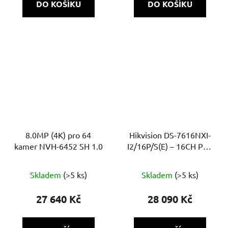
DO KOŠÍKU
DO KOŠÍKU
8.0MP (4K) pro 64
Hikvision DS-7616NXI-
kamer NVH-6452 SH 1.0
I2/16P/S(E) – 16CH PoE
NVR, až 32MP,
AcuSense, 2× HDD, 4K
Skladem
(>5 ks)
Skladem
(>5 ks)
výstup, Alarm
27 640 Kč
28 090 Kč