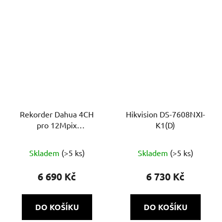
Rekorder Dahua 4CH
Hikvision DS-7608NXI-
pro 12Mpix
K1(D)
NVR2104HS-P-4KS3
Průměrné
Skladem
(>5 ks)
Skladem
(>5 ks)
hodnocení
produktu
6 690 Kč
6 730 Kč
je
5,0
DO KOŠÍKU
DO KOŠÍKU
z