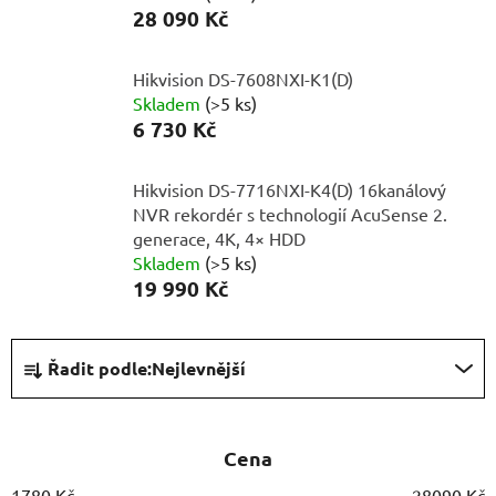
28 090 Kč
Hikvision DS-7608NXI-K1(D)
Skladem
(>5 ks)
6 730 Kč
Hikvision DS-7716NXI-K4(D) 16kanálový
NVR rekordér s technologií AcuSense 2.
generace, 4K, 4× HDD
Skladem
(>5 ks)
19 990 Kč
Ř
Řadit podle:
Nejlevnější
a
z
e
Cena
n
í
1780
Kč
28090
Kč