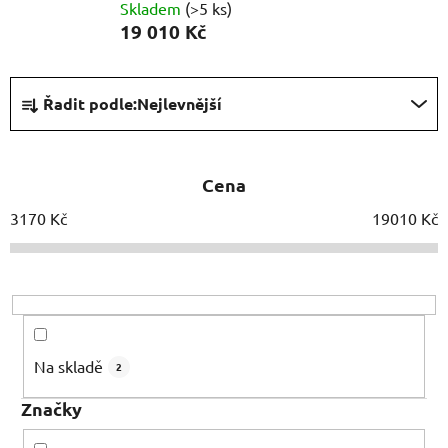
Skladem
(>5 ks)
19 010 Kč
Ř
Řadit podle:
Nejlevnější
a
z
e
Cena
n
í
3170
Kč
19010
Kč
p
r
o
d
u
Na skladě
2
k
t
Značky
ů