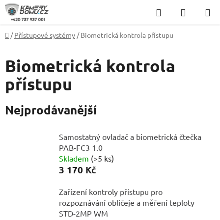
Přejít
Hledat
NÁKUP
na
KOŠÍK
obsah
Domů
/
Přístupové systémy
/
Biometrická kontrola přístupu
Biometrická kontrola
přístupu
Nejprodávanější
Samostatný ovladač a biometrická čtečka
PAB-FC3 1.0
Skladem
(>5 ks)
3 170 Kč
Zařízení kontroly přístupu pro
rozpoznávání obličeje a měření teploty
STD-2MP WM