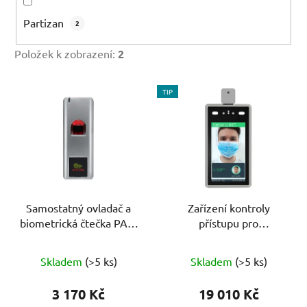
Partizan
2
Položek k zobrazení:
2
V
TIP
ý
p
i
s
p
r
o
Samostatný ovladač a
Zařízení kontroly
biometrická čtečka PAB-
přístupu pro
d
FC3 1.0
rozpoznávání obličeje a
u
měření teploty STD-
k
Skladem
(>5 ks)
Skladem
(>5 ks)
2MP WM
t
3 170 Kč
19 010 Kč
ů