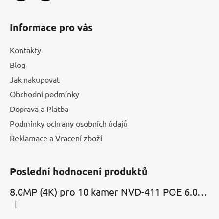
v
ý
Informace pro vás
p
i
Kontakty
s
u
Blog
Jak nakupovat
Obchodní podmínky
Doprava a Platba
Podmínky ochrany osobních údajů
Reklamace a Vracení zboží
Poslední hodnocení produktů
8.0MP (4K) pro 10 kamer NVD-411 POE 6.0 Cloud
|
Hodnocení produktu je 5 z 5 hvězdiček.