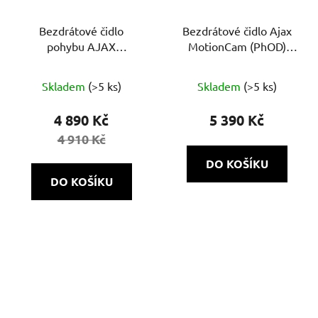
Bezdrátové čidlo
Bezdrátové čidlo Ajax
pohybu AJAX
MotionCam (PhOD)
MotionCam s kamerou
(8EU) ASP
Průměrné
Skladem
(>5 ks)
Skladem
(>5 ks)
hodnocení
produktu
4 890 Kč
5 390 Kč
je
4 910 Kč
5,0
DO KOŠÍKU
z
DO KOŠÍKU
5
hvězdiček.