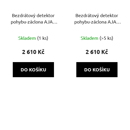
Bezdrátový detektor
Bezdrátový detektor
pohybu-záclona AJAX
pohybu-záclona AJAX
MotionProtect Curtain
MotionProtect Curtain
Průměrné
(8EU) ASP bílá
(8EU) ASP černá
Skladem
(1 ks)
Skladem
(>5 ks)
hodnocení
produktu
2 610 Kč
2 610 Kč
je
5,0
DO KOŠÍKU
DO KOŠÍKU
z
5
hvězdiček.