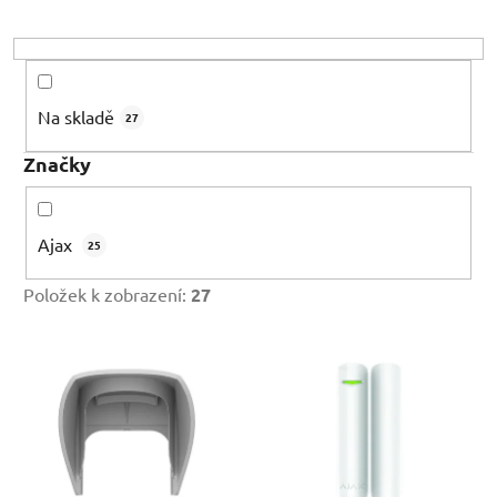
r
o
d
u
Na skladě
27
k
t
Značky
ů
Ajax
25
Položek k zobrazení:
27
V
ý
p
i
s
p