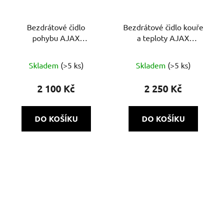
Bezdrátové čidlo
Bezdrátové čidlo kouře
pohybu AJAX
a teploty AJAX
MotionProtect (8EU)
FireProtect
ASP černá
Skladem
(>5 ks)
Skladem
(>5 ks)
2 100 Kč
2 250 Kč
DO KOŠÍKU
DO KOŠÍKU