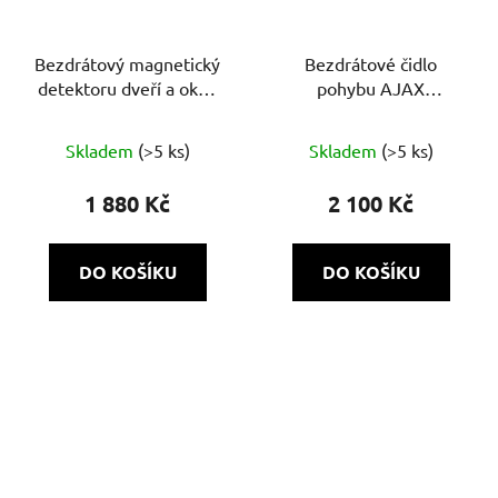
Bezdrátový magnetický
Bezdrátové čidlo
detektoru dveří a oken
pohybu AJAX
AJAX DoorProtect Plus
MotionProtect
s detekcí otřesu
Skladem
(>5 ks)
Skladem
(>5 ks)
1 880 Kč
2 100 Kč
DO KOŠÍKU
DO KOŠÍKU