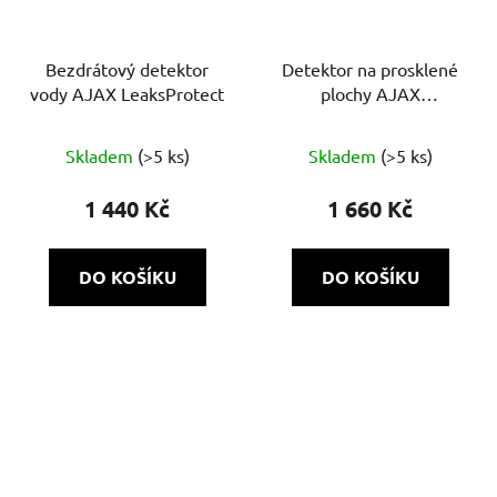
Bezdrátový detektor
Detektor na prosklené
vody AJAX LeaksProtect
plochy AJAX
GlassProtect
Průměrné
Skladem
(>5 ks)
Skladem
(>5 ks)
hodnocení
produktu
1 440 Kč
1 660 Kč
je
5,0
DO KOŠÍKU
DO KOŠÍKU
z
5
hvězdiček.