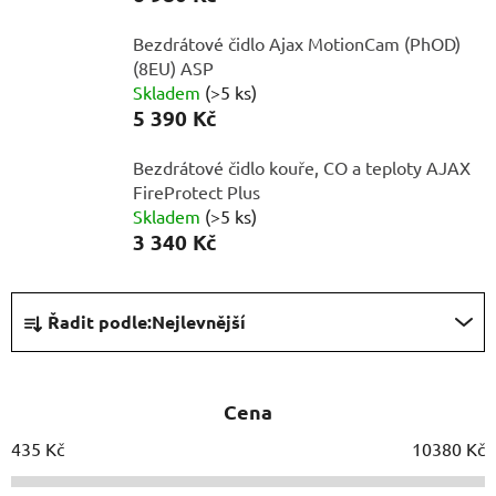
Bezdrátové čidlo Ajax MotionCam (PhOD)
(8EU) ASP
Skladem
(>5 ks)
5 390 Kč
Bezdrátové čidlo kouře, CO a teploty AJAX
FireProtect Plus
Skladem
(>5 ks)
3 340 Kč
Ř
Řadit podle:
Nejlevnější
a
z
e
Cena
n
í
435
Kč
10380
Kč
p