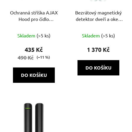
r
o
Ochranná stříška AJAX
Bezrátový magnetický
Hood pro čidlo
detektor dveří a oken
d
MotionProtect Outdoor
AJAX DoorProtect (8EU)
u
Průměrné
ASP bílá
k
Skladem
(>5 ks)
Skladem
(>5 ks)
hodnocení
t
produktu
435 Kč
1 370 Kč
ů
je
490 Kč
(–11 %)
5,0
DO KOŠÍKU
z
DO KOŠÍKU
5
hvězdiček.