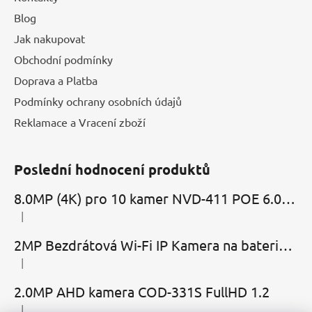
Blog
Jak nakupovat
Obchodní podmínky
Doprava a Platba
Podmínky ochrany osobních údajů
Reklamace a Vracení zboží
Poslední hodnocení produktů
8.0MP (4K) pro 10 kamer NVD-411 POE 6.0 Cloud
|
Hodnocení produktu je 5 z 5 hvězdiček.
2MP Bezdrátová Wi-Fi IP Kamera na baterie MBC-Cubic s mikrofonem, reproduktorem a slotem microSD
|
Hodnocení produktu je 2 z 5 hvězdiček.
2.0MP AHD kamera COD-331S FullHD 1.2
|