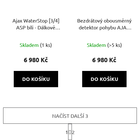
Ajax WaterStop [3/4]
Bezdrátový obousměrný
ASP bíli - Dálkově
detektor pohybu AJAX
ovládaný uzavírací ventil
DualCurtain Outdoor
vody (3/4“)
Skladem
(1 ks)
Skladem
(>5 ks)
6 980 Kč
6 980 Kč
DO KOŠÍKU
DO KOŠÍKU
NAČÍST DALŠÍ 3
S
1
t
2
r
O