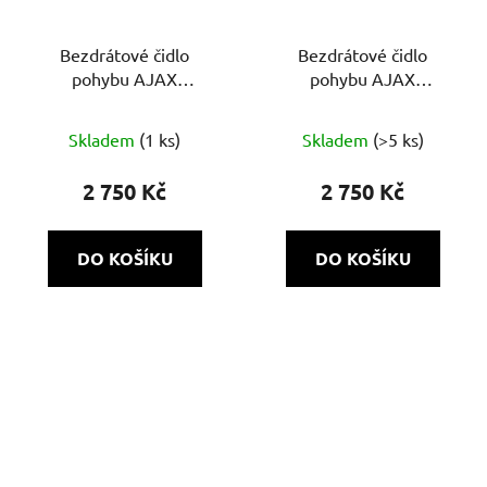
Bezdrátové čidlo
Bezdrátové čidlo
pohybu AJAX
pohybu AJAX
MotionProtect Plus
MotionProtect Plus
Průměrné
Skladem
(1 ks)
Skladem
(>5 ks)
hodnocení
produktu
2 750 Kč
2 750 Kč
je
5,0
DO KOŠÍKU
DO KOŠÍKU
z
5
hvězdiček.