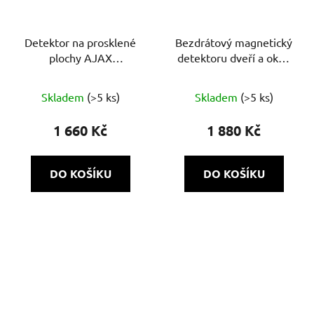
Detektor na prosklené
Bezdrátový magnetický
plochy AJAX
detektoru dveří a oken
GlassProtect
AJAX DoorProtect Plus
s detekcí otřesu
Skladem
(>5 ks)
Skladem
(>5 ks)
1 660 Kč
1 880 Kč
DO KOŠÍKU
DO KOŠÍKU