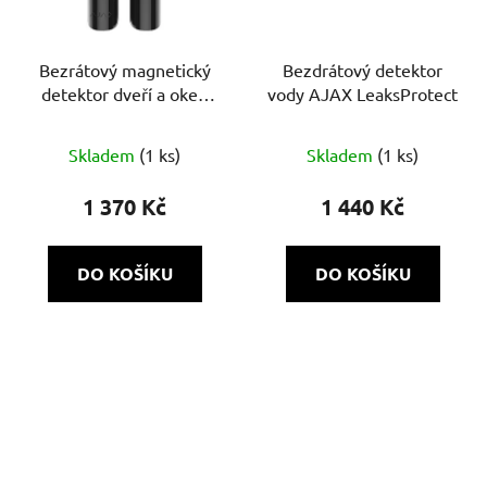
Bezrátový magnetický
Bezdrátový detektor
detektor dveří a oken
vody AJAX LeaksProtect
AJAX DoorProtect (8EU)
ASP černá
Skladem
(1 ks)
Skladem
(1 ks)
1 370 Kč
1 440 Kč
DO KOŠÍKU
DO KOŠÍKU