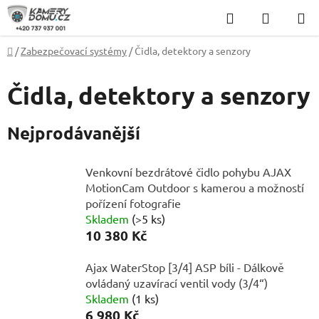
Přejít
Hledat
NÁKUP
na
KOŠÍK
obsah
Domů
/
Zabezpečovací systémy
/
Čidla, detektory a senzory
Čidla, detektory a senzory
Nejprodávanější
Venkovní bezdrátové čidlo pohybu AJAX
MotionCam Outdoor s kamerou a možností
pořízení fotografie
Skladem
(>5 ks)
10 380 Kč
Ajax WaterStop [3/4] ASP bíli - Dálkově
ovládaný uzavírací ventil vody (3/4“)
Skladem
(1 ks)
6 980 Kč