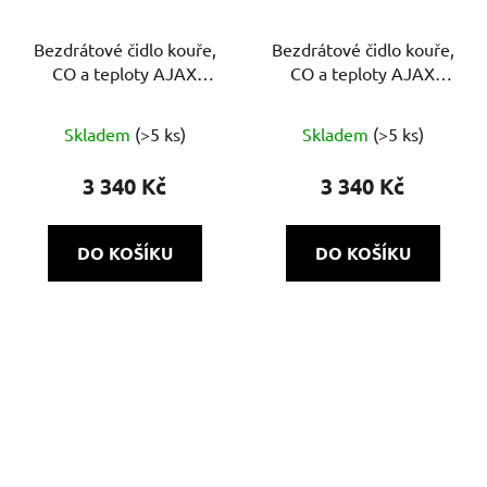
Bezdrátové čidlo kouře,
Bezdrátové čidlo kouře,
CO a teploty AJAX
CO a teploty AJAX
FireProtect Plus
FireProtect Plus
Průměrné
Skladem
(>5 ks)
Skladem
(>5 ks)
hodnocení
produktu
3 340 Kč
3 340 Kč
je
5,0
DO KOŠÍKU
DO KOŠÍKU
z
5
hvězdiček.