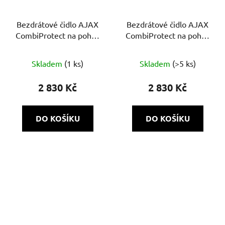
Bezdrátové čidlo AJAX
Bezdrátové čidlo AJAX
CombiProtect na pohyb
CombiProtect na pohyb
s detektor tříštění skla
s detektor tříštění skla
Skladem
(1 ks)
Skladem
(>5 ks)
2 830 Kč
2 830 Kč
DO KOŠÍKU
DO KOŠÍKU