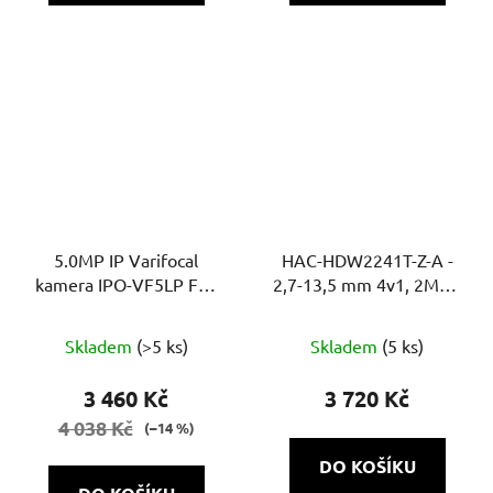
5.0MP IP Varifocal
HAC-HDW2241T-Z-A -
kamera IPO-VF5LP Full
2,7-13,5 mm 4v1, 2Mpix
Colour Cloud
Starlight, 60m, WDR,
MIC
Skladem
(>5 ks)
Skladem
(5 ks)
3 460 Kč
3 720 Kč
4 038 Kč
(–14 %)
DO KOŠÍKU