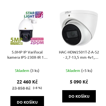
5.0MP IP Varifocal
HAC-HDW2501T-Z-A-S2
kamera IPS-230X-IR 1.3
- 2,7-13,5 mm 4v1,
Starlight
5Mpix Starlight, 60m,
WDR, MIC
Skladem
(3 ks)
Skladem
(>5 ks)
22 460 Kč
5 090 Kč
23 858 Kč
(–5 %)
DO KOŠÍKU
DO KOŠÍKU