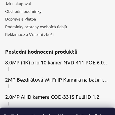
Jak nakupovat
Obchodní podmínky
Doprava a Platba
Podmínky ochrany osobních údajů
Reklamace a Vracení zboží
Poslední hodnocení produktů
8.0MP (4K) pro 10 kamer NVD-411 POE 6.0 Cloud
|
Hodnocení produktu je 5 z 5 hvězdiček.
2MP Bezdrátová Wi-Fi IP Kamera na baterie MBC-Cubic s mikrofonem, reproduktorem a slotem microSD
|
Hodnocení produktu je 2 z 5 hvězdiček.
2.0MP AHD kamera COD-331S FullHD 1.2
|
Hodnocení produktu je 5 z 5 hvězdiček.