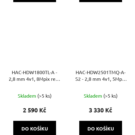
HAC-HDW1800TL-A -
HAC-HDW2501TMQ-A-
2,8 mm 4v1, 8Mpix real-
S2 - 2,8 mm 4v1, 5Mpix
time, 30m, MIC
Starlight, 60m, MIC
Skladem
(>5 ks)
Skladem
(>5 ks)
2 590 Kč
3 330 Kč
DO KOŠÍKU
DO KOŠÍKU