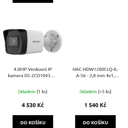
4.0MP Venkovní IP
HAC-HDW1200CLQ-IL-
kamera DS-2CD1043G2-
A-S6 - 2,8 mm 4v1,
I - (2.8mm)
2Mpix Smart Dual
přísvit, IR a bílé LED
Skladem
(1 ks)
Skladem
(>5 ks)
20m, DWDR, MIC, Super
adapt
4 530 Kč
1 540 Kč
DO KOŠÍKU
DO KOŠÍKU