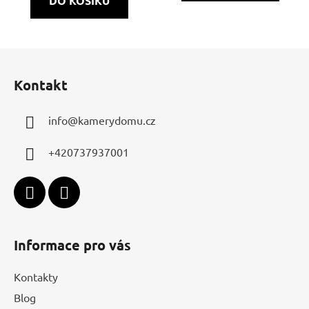
DO KOŠÍKU
Z
á
Kontakt
p
a
info
@
kamerydomu.cz
t
í
+420737937001
Informace pro vás
Kontakty
Blog