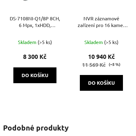
DS-7108NI-Q1/8P 8CH,
NVR záznamové
6 Mpx, 1xHDD,
zařízení pro 16 kamer
60Mb/60Mb H.265+, 8x
NVH-1622 POE SH 1.0
PoE
Skladem
(>5 ks)
Skladem
(>5 ks)
8 300 Kč
10 940 Kč
11 569 Kč
(–5 %)
DO KOŠÍKU
DO KOŠÍKU
Podobné produkty