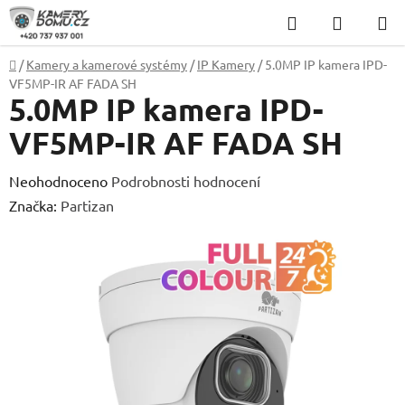
Přejít
Hledat
NÁKUP
na
KOŠÍK
obsah
Domů
/
Kamery a kamerové systémy
/
IP Kamery
/
5.0MP IP kamera IPD-
VF5MP-IR AF FADA SH
5.0MP IP kamera IPD-
VF5MP-IR AF FADA SH
Průměrné
Neohodnoceno
Podrobnosti hodnocení
hodnocení
Značka:
Partizan
produktu
je
0,0
z
5
hvězdiček.