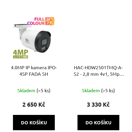
4.0MP IP kamera IPO-
HAC-HDW2501TMQ-A-
4SP FADA SH
S2 - 2,8 mm 4v1, 5Mpix
Starlight, 60m, MIC
Skladem
(>5 ks)
Skladem
(>5 ks)
2 650 Kč
3 330 Kč
DO KOŠÍKU
DO KOŠÍKU