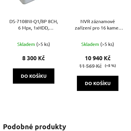
DS-7108NI-Q1/8P 8CH,
NVR záznamové
6 Mpx, 1xHDD,
zařízení pro 16 kamer
60Mb/60Mb H.265+, 8x
NVH-1622 POE SH 1.0
PoE
Skladem
(>5 ks)
Skladem
(>5 ks)
8 300 Kč
10 940 Kč
11 569 Kč
(–5 %)
DO KOŠÍKU
DO KOŠÍKU
Podobné produkty