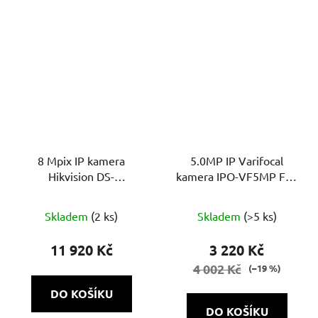
8 Mpix IP kamera
5.0MP IP Varifocal
Hikvision DS-
kamera IPO-VF5MP Full
2CD2683G2-IZS - (2.8-
Colour 1.0 Cloud
12mm), bullet, IR 60m,
Skladem
(2 ks)
Skladem
(>5 ks)
WDR, AcuSense
11 920 Kč
3 220 Kč
4 002 Kč
(–19 %)
DO KOŠÍKU
DO KOŠÍKU