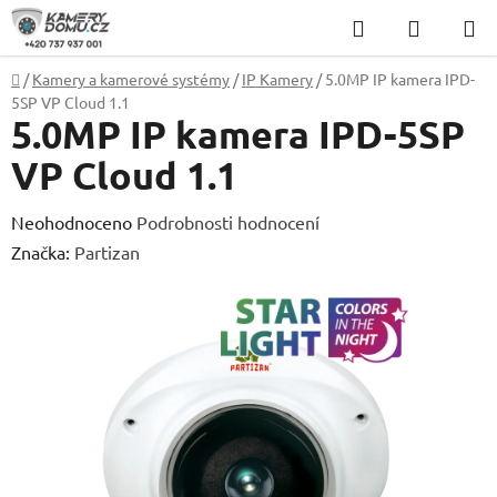
Přejít
Hledat
NÁKUP
na
KOŠÍK
obsah
Domů
/
Kamery a kamerové systémy
/
IP Kamery
/
5.0MP IP kamera IPD-
5SP VP Cloud 1.1
5.0MP IP kamera IPD-5SP
VP Cloud 1.1
Průměrné
Neohodnoceno
Podrobnosti hodnocení
hodnocení
Značka:
Partizan
produktu
je
0,0
z
5
hvězdiček.