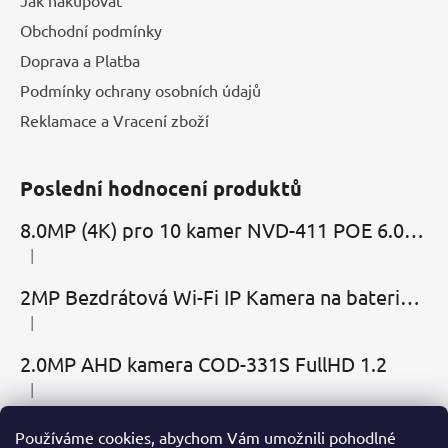
Jak nakupovat
Obchodní podmínky
Doprava a Platba
Podmínky ochrany osobních údajů
Reklamace a Vracení zboží
Poslední hodnocení produktů
8.0MP (4K) pro 10 kamer NVD-411 POE 6.0 Cloud
|
Hodnocení produktu je 5 z 5 hvězdiček.
2MP Bezdrátová Wi-Fi IP Kamera na baterie MBC-Cubic s mikrofonem, reproduktorem a slotem microSD
|
Hodnocení produktu je 2 z 5 hvězdiček.
2.0MP AHD kamera COD-331S FullHD 1.2
|
Hodnocení produktu je 5 z 5 hvězdiček.
Používáme cookies, abychom Vám umožnili pohodlné