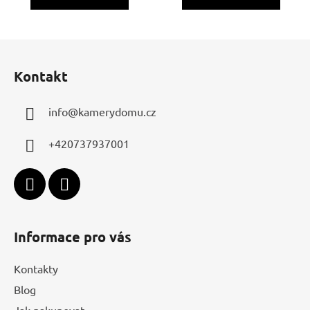
Z
á
Kontakt
p
a
info
@
kamerydomu.cz
t
í
+420737937001
Informace pro vás
Kontakty
Blog