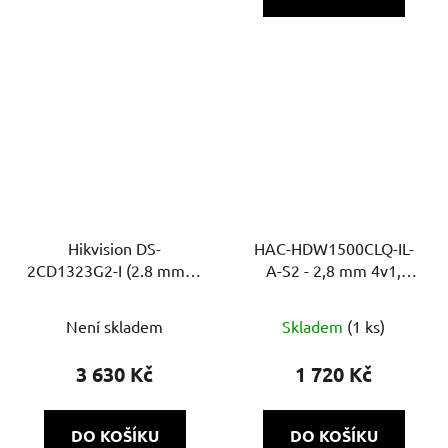
Hikvision DS-
HAC-HDW1500CLQ-IL-
2CD1323G2-I (2.8 mm) –
A-S2 - 2,8 mm 4v1,
2MP IP dome ball
5Mpix Smart Dual
kamera, IR 30 m, Motion
přísvit, IR a bílé LED
Není skladem
Skladem
(1 ks)
Detection 2.0, DWDR
20m, DWDR, MIC, Super
adapt
3 630 Kč
1 720 Kč
DO KOŠÍKU
DO KOŠÍKU