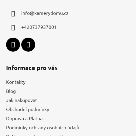
p
a
info
@
kamerydomu.cz
t
í
+420737937001
Informace pro vás
Kontakty
Blog
Jak nakupovat
Obchodní podmínky
Doprava a Platba
Podmínky ochrany osobních údajů