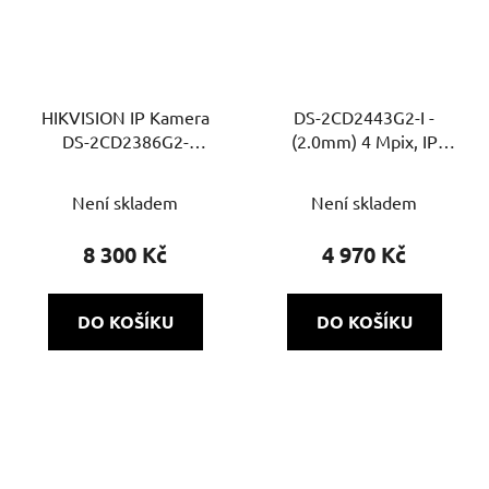
HIKVISION IP Kamera
DS-2CD2443G2-I -
DS-2CD2386G2-
(2.0mm) 4 Mpix, IP
ISU/SL(2.8mm)(C)
cubel, IR 10m, WDR,
AcuSense
Není skladem
Není skladem
8 300 Kč
4 970 Kč
DO KOŠÍKU
DO KOŠÍKU