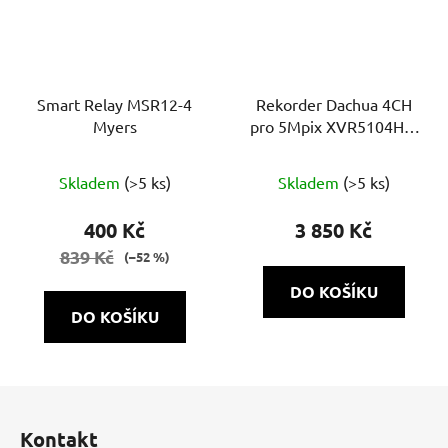
Smart Relay MSR12-4
Rekorder Dachua 4CH
Myers
pro 5Mpix XVR5104HS-
I3-V3 4CH
Skladem
(>5 ks)
Skladem
(>5 ks)
400 Kč
3 850 Kč
839 Kč
(–52 %)
DO KOŠÍKU
DO KOŠÍKU
Z
á
Kontakt