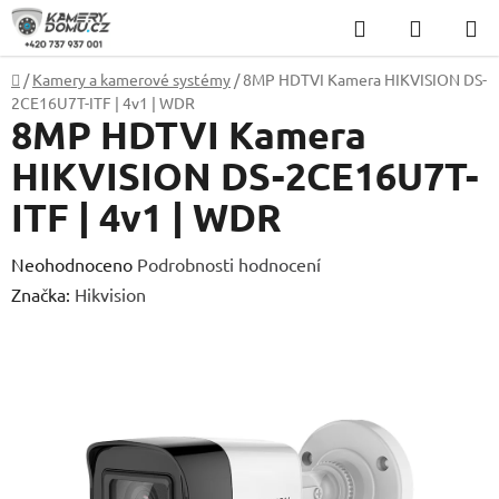
Přejít
Hledat
NÁKUP
na
KOŠÍK
obsah
Domů
/
Kamery a kamerové systémy
/
8MP HDTVI Kamera HIKVISION DS-
2CE16U7T-ITF | 4v1 | WDR
8MP HDTVI Kamera
HIKVISION DS-2CE16U7T-
ITF | 4v1 | WDR
Průměrné
Neohodnoceno
Podrobnosti hodnocení
hodnocení
Značka:
Hikvision
produktu
je
0,0
z
5
hvězdiček.