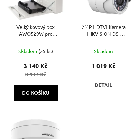
Velký kovový box
2MP HDTVI Kamera
AWO529W pro
HIKVISION DS-
uzamčení rekordéru,
2CE16D0T-IRPF (C) | 4v1
nástěnný, bílý
Skladem
(>5 ks)
Skladem
3 140 Kč
1 019 Kč
3 144 Kč
DETAIL
DO KOŠÍKU