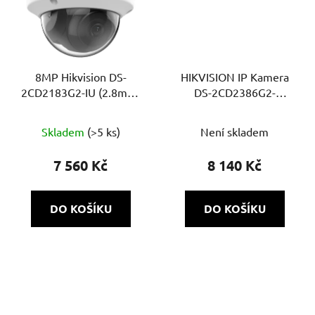
8MP Hikvision DS-
HIKVISION IP Kamera
2CD2183G2-IU (2.8mm)
DS-2CD2386G2-
– AcuSense IP dome
ISU/SL(4mm)(C)
Průměrné
kamera s IR přísvitem
Skladem
(>5 ks)
Není skladem
30m
hodnocení
produktu
7 560 Kč
8 140 Kč
je
5,0
DO KOŠÍKU
DO KOŠÍKU
z
5
hvězdiček.