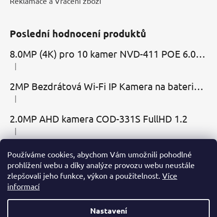
Reklamace a Vracení zboží
Poslední hodnocení produktů
8.0MP (4K) pro 10 kamer NVD-411 POE 6.0 Cloud
|
Hodnocení produktu je 5 z 5 hvězdiček.
2MP Bezdrátová Wi-Fi IP Kamera na baterie MBC-Cubic s mikrofonem, reproduktorem a slotem microSD
|
Hodnocení produktu je 2 z 5 hvězdiček.
2.0MP AHD kamera COD-331S FullHD 1.2
|
Hodnocení produktu je 5 z 5 hvězdiček.
Používáme cookies, abychom Vám umožnili pohodlné
Přijímáme online platby
prohlížení webu a díky analýze provozu webu neustále
zlepšovali jeho funkce, výkon a použitelnost.
Více
informací
Nastavení