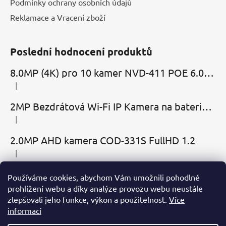
Podmínky ochrany osobních údajů
Reklamace a Vracení zboží
Poslední hodnocení produktů
8.0MP (4K) pro 10 kamer NVD-411 POE 6.0 Cloud
|
Hodnocení produktu je 5 z 5 hvězdiček.
2MP Bezdrátová Wi-Fi IP Kamera na baterie MBC-Cubic s mikrofonem, reproduktorem a slotem microSD
|
Hodnocení produktu je 2 z 5 hvězdiček.
2.0MP AHD kamera COD-331S FullHD 1.2
|
Hodnocení produktu je 5 z 5 hvězdiček.
Používáme cookies, abychom Vám umožnili pohodlné
Přijímáme online platby
prohlížení webu a díky analýze provozu webu neustále
zlepšovali jeho funkce, výkon a použitelnost.
Více
informací