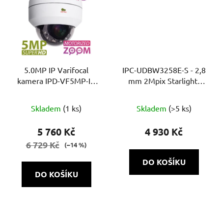
5.0MP IP Varifocal
IPC-UDBW3258E-S - 2,8
kamera IPD-VF5MP-IR
mm 2Mpix Starlight,
PTZ Starlight
30m, MIC, SMD Plus,
Průměrné
mini antivandal
Skladem
(1 ks)
Skladem
(>5 ks)
hodnocení
produktu
5 760 Kč
4 930 Kč
je
6 729 Kč
(–14 %)
5,0
DO KOŠÍKU
z
DO KOŠÍKU
5
hvězdiček.