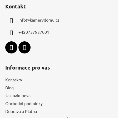
á
Kontakt
p
a
info
@
kamerydomu.cz
t
í
+420737937001
Informace pro vás
Kontakty
Blog
Jak nakupovat
Obchodní podmínky
Doprava a Platba