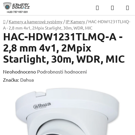
Přejít
Hledat
NÁKUP
na
KOŠÍK
obsah
Domů
/
Kamery a kamerové systémy
/
IP Kamery
/
HAC-HDW1231TLMQ-
A - 2,8 mm 4v1, 2Mpix Starlight, 30m, WDR, MIC
HAC-HDW1231TLMQ-A -
2,8 mm 4v1, 2Mpix
Starlight, 30m, WDR, MIC
Průměrné
Neohodnoceno
Podrobnosti hodnocení
hodnocení
Značka:
Dahua
produktu
je
0,0
z
5
hvězdiček.