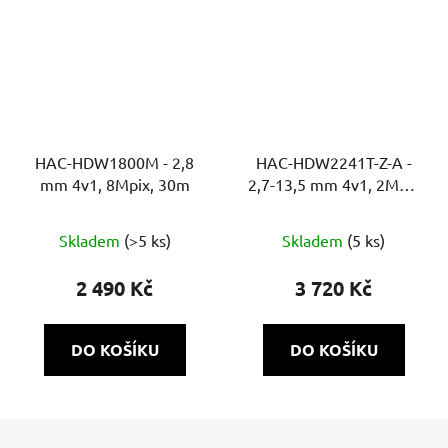
HAC-HDW1800M - 2,8
HAC-HDW2241T-Z-A -
mm 4v1, 8Mpix, 30m
2,7-13,5 mm 4v1, 2Mpix
Starlight, 60m, WDR,
MIC
Skladem
(>5 ks)
Skladem
(5 ks)
2 490 Kč
3 720 Kč
DO KOŠÍKU
DO KOŠÍKU
Z