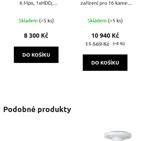
6 Mpx, 1xHDD,
zařízení pro 16 kamer
60Mb/60Mb H.265+, 8x
NVH-1622 POE SH 1.0
PoE
Skladem
(>5 ks)
Skladem
(>5 ks)
8 300 Kč
10 940 Kč
11 569 Kč
(–5 %)
DO KOŠÍKU
DO KOŠÍKU
Podobné produkty