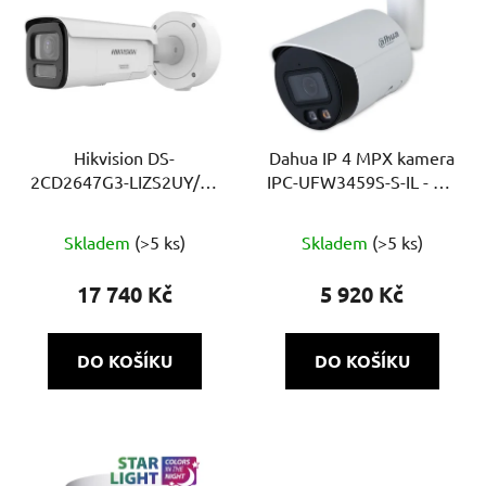
Hikvision DS-
Dahua IP 4 MPX kamera
2CD2647G3-LIZS2UY/SL
IPC-UFW3459S-S-IL - 2,8
(2.8–12 mm)
mm
Průměrné
Skladem
(>5 ks)
Skladem
(>5 ks)
hodnocení
produktu
17 740 Kč
5 920 Kč
je
5,0
DO KOŠÍKU
DO KOŠÍKU
z
5
hvězdiček.