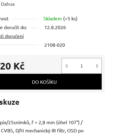
ení
:
Dahua
tu
nost
Skladem
(>5 ks)
 doručit do:
12.8.2026
ti doručení
2108-020
ek.
220 Kč
 cena:
DO KOŠÍKU
skuze
2Mpix/25snímků, f = 2,8 mm (úhel 107°) /
 CVBS, D/N mechanický IR filtr, OSD po