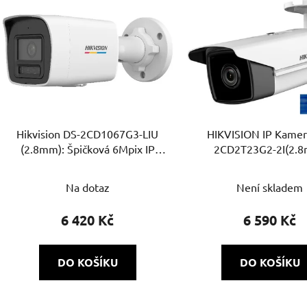
Hikvision DS-2CD1067G3-LIU
HIKVISION IP Kamer
(2.8mm): Špičková 6Mpix IP
2CD2T23G2-2I(2.
kamera s ColorVu 3.0, AI
AcuSense a mikrofonem
Na dotaz
Není skladem
6 420 Kč
6 590 Kč
DO KOŠÍKU
DO KOŠÍKU