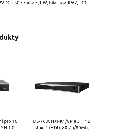
DC ±30%/max.5,1 W, bílá, kov, IP67, -40
odukty
í pro 16
DS-7608NXI-K1/8P 8CH, 12
 SH 1.0
Mpx, 1xHDD, 80Mb/80Mb,