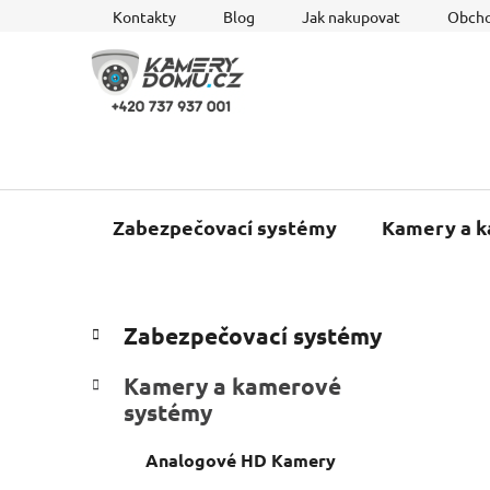
Přejít
Kontakty
Blog
Jak nakupovat
Obcho
na
obsah
Zabezpečovací systémy
Kamery a 
P
K
Přeskočit
Zabezpečovací systémy
a
o
kategorie
t
s
Kamery a kamerové
e
t
systémy
g
r
o
a
Analogové HD Kamery
r
i