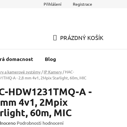
Přihlášení
Registrace
h údajů
Reklamace a Vracení zboží
PRÁZDNÝ KOŠÍK
NÁKUPNÍ
KOŠÍK
rá domacnost
Blog
ry a kamerové systémy
/
IP Kamery
/
HAC-
TMQ-A - 2,8 mm 4v1, 2Mpix Starlight, 60m, MIC
C-HDW1231TMQ-A -
 mm 4v1, 2Mpix
rlight, 60m, MIC
né
dnoceno
Podrobnosti hodnocení