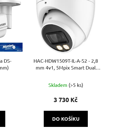
a DS-
HAC-HDW1509T-IL-A-S2 - 2,8
8mm)
mm 4v1, 5Mpix Smart Dual
přísvit, IR a bílé LED 40m, WDR,
MIC, Super adapt
Skladem
(>5 ks)
3 730 Kč
DO KOŠÍKU