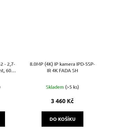
 - 2,7-
8.0MP (4K) IP kamera IPD-5SP-
ht, 60m,
IR 4K FADA SH
dapt
)
Skladem
(>5 ks)
3 460 Kč
DO KOŠÍKU