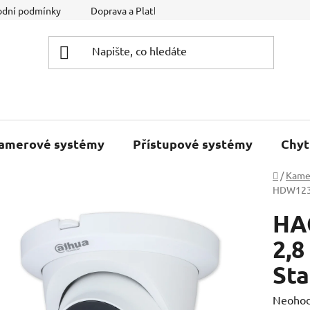
dní podmínky
Doprava a Platba
Podmínky ochrany osobníc
kamerové systémy
Přístupové systémy
Chyt
Domů
/
Kame
HDW1231
HA
2,8
Sta
Průměr
Neoho