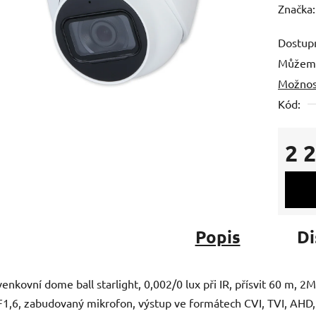
hodnoc
Značka
produk
Dostup
je
Můžeme
0,0
Možnos
z
5
Kód:
hvězdič
2 
Měrná
Popis
Di
venkovní dome ball starlight, 0,002/0 lux při IR, přísvit 60 m, 
F1,6, zabudovaný mikrofon, výstup ve formátech CVI, TVI, AHD,