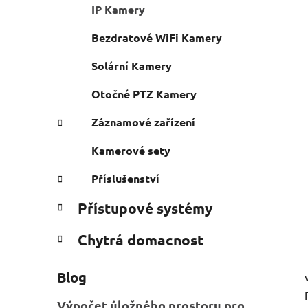
n
IP Kamery
e
n
í
Bezdratové WiFi Kamery
p
Solární Kamery
a
n
Otočné PTZ Kamery
e
Záznamové zařízení
l
Kamerové sety
Příslušenství
Přístupové systémy
Chytrá domacnost
Blog
Výpočet úložného prostoru pro