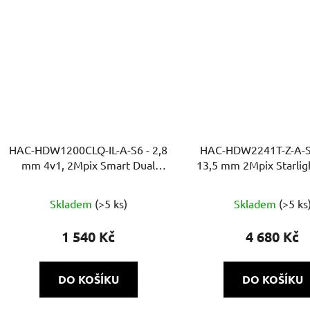
HAC-HDW1200CLQ-IL-A-S6 - 2,8
HAC-HDW2241T-Z-A-S2
mm 4v1, 2Mpix Smart Dual
13,5 mm 2Mpix Starlig
přísvit, IR a bílé LED 20m,
WDR, MIC, Super a
DWDR, MIC, Super adapt
Skladem
(>5 ks)
Skladem
(>5 ks
1 540 Kč
4 680 Kč
DO KOŠÍKU
DO KOŠÍKU