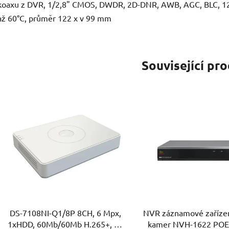
koaxu z DVR, 1/2,8" CMOS, DWDR, 2D-DNR, AWB, AGC, BLC, 12V
až 60°C, průměr 122 x v 99 mm
Související pr
DS-7108NI-Q1/8P 8CH, 6 Mpx,
NVR záznamové zařízen
1xHDD, 60Mb/60Mb H.265+, 8x
kamer NVH-1622 POE