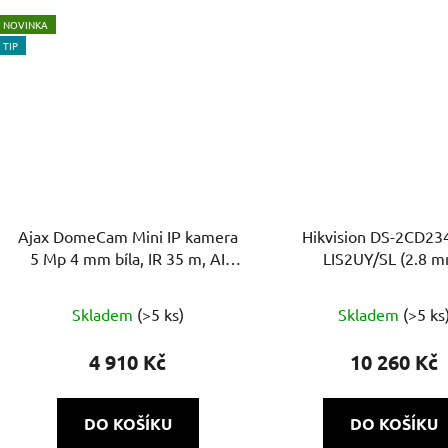
NOVINKA
TIP
Ajax DomeCam Mini IP kamera
Hikvision DS-2CD23
5 Mp 4 mm bíla, IR 35 m, AI
LIS2UY/SL (2.8 
Analytics, slot na microSD
Průměrné
Skladem
(>5 ks)
Skladem
(>5 ks
hodnocení
produktu
4 910 Kč
10 260 Kč
je
5,0
DO KOŠÍKU
DO KOŠÍKU
z