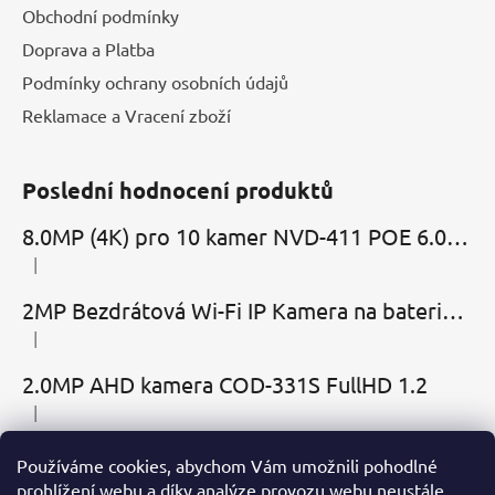
Obchodní podmínky
Doprava a Platba
Podmínky ochrany osobních údajů
Reklamace a Vracení zboží
Poslední hodnocení produktů
8.0MP (4K) pro 10 kamer NVD-411 POE 6.0 Cloud
|
Hodnocení produktu je 5 z 5 hvězdiček.
2MP Bezdrátová Wi-Fi IP Kamera na baterie MBC-Cubic s mikrofonem, reproduktorem a slotem microSD
|
Hodnocení produktu je 2 z 5 hvězdiček.
2.0MP AHD kamera COD-331S FullHD 1.2
|
Hodnocení produktu je 5 z 5 hvězdiček.
Používáme cookies, abychom Vám umožnili pohodlné
Přijímáme online platby
prohlížení webu a díky analýze provozu webu neustále