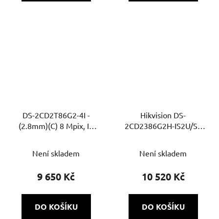
DS-2CD2T86G2-4I -
Hikvision DS-
(2.8mm)(C) 8 Mpix, IP
2CD2386G2H-IS2U/SL
bullet, IR 80m, WDR,
(2.8 mm) – 8MP IP
AcuSense
dome kamera,
Není skladem
Není skladem
AcuSense, Super
Confocal F1.0, IR 30 m,
9 650 Kč
10 520 Kč
obousměrné audio
DO KOŠÍKU
DO KOŠÍKU