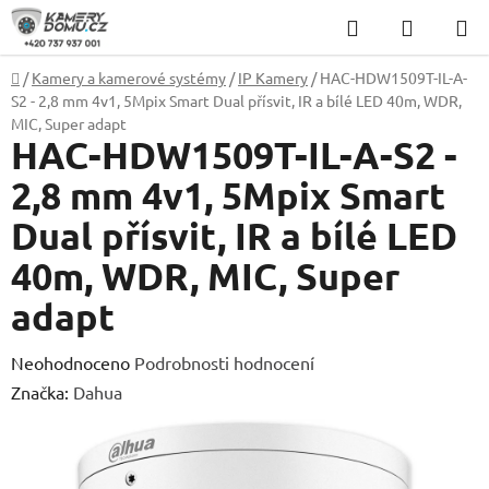
Přejít
Hledat
NÁKUP
na
KOŠÍK
obsah
Domů
/
Kamery a kamerové systémy
/
IP Kamery
/
HAC-HDW1509T-IL-A-
S2 - 2,8 mm 4v1, 5Mpix Smart Dual přísvit, IR a bílé LED 40m, WDR,
MIC, Super adapt
HAC-HDW1509T-IL-A-S2 -
2,8 mm 4v1, 5Mpix Smart
Dual přísvit, IR a bílé LED
40m, WDR, MIC, Super
adapt
Průměrné
Neohodnoceno
Podrobnosti hodnocení
hodnocení
Značka:
Dahua
produktu
je
0,0