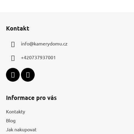
Z
á
Kontakt
p
a
info
@
kamerydomu.cz
t
í
+420737937001
Informace pro vás
Kontakty
Blog
Jak nakupovat