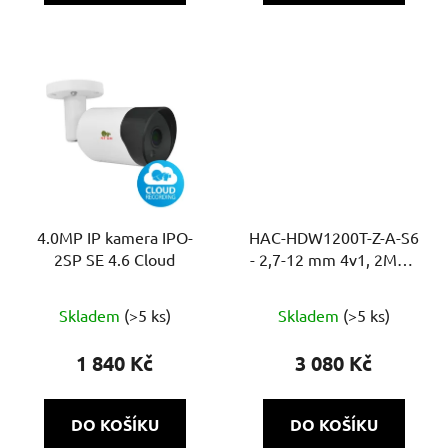
4.0MP IP kamera IPO-
HAC-HDW1200T-Z-A-S6
2SP SE 4.6 Cloud
- 2,7-12 mm 4v1, 2Mpix
Starlight, IR 60m,
DWDR, MIC, Super
Skladem
(>5 ks)
Skladem
(>5 ks)
adapt
1 840 Kč
3 080 Kč
DO KOŠÍKU
DO KOŠÍKU