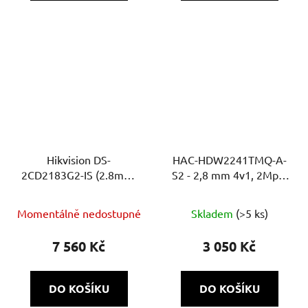
Hikvision DS-
HAC-HDW2241TMQ-A-
2CD2183G2-IS (2.8mm)
S2 - 2,8 mm 4v1, 2Mpix
BLACK: Diskrétní černá
Starlight, 60m, Super
8Mpix (4K) IP dome
adapt, WDR, MIC
Momentálně nedostupné
Skladem
(>5 ks)
kamera s AcuSense AI a
alarmovým rozhraním
7 560 Kč
3 050 Kč
DO KOŠÍKU
DO KOŠÍKU