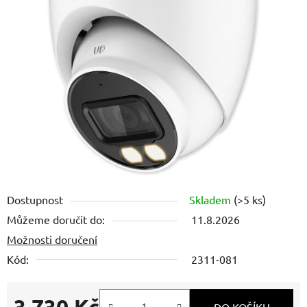
z
5
hvězdiček.
Dostupnost
Skladem
(>5 ks)
Můžeme doručit do:
11.8.2026
Možnosti doručení
Kód:
2311-081
3 730 Kč
DO KOŠÍKU