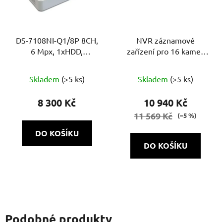
DS-7108NI-Q1/8P 8CH,
NVR záznamové
6 Mpx, 1xHDD,
zařízení pro 16 kamer
60Mb/60Mb H.265+, 8x
NVH-1622 POE SH 1.0
PoE
Skladem
(>5 ks)
Skladem
(>5 ks)
8 300 Kč
10 940 Kč
11 569 Kč
(–5 %)
DO KOŠÍKU
DO KOŠÍKU
Podobné produkty