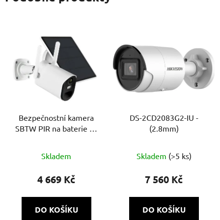
Bezpečnostní kamera
DS-2CD2083G2-IU -
SBTW PIR na baterie se
(2.8mm)
solárním panelem
Skladem
Skladem
(>5 ks)
4 669 Kč
7 560 Kč
DO KOŠÍKU
DO KOŠÍKU