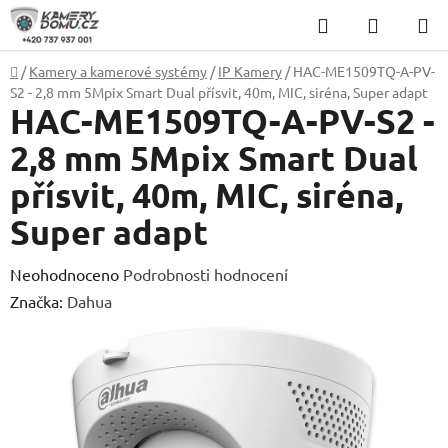
Přejít
Hledat
NÁKUP
na
KOŠÍK
obsah
Domů
/
Kamery a kamerové systémy
/
IP Kamery
/
HAC-ME1509TQ-A-PV-
S2 - 2,8 mm 5Mpix Smart Dual přísvit, 40m, MIC, siréna, Super adapt
HAC-ME1509TQ-A-PV-S2 -
2,8 mm 5Mpix Smart Dual
přísvit, 40m, MIC, siréna,
Super adapt
Průměrné
Neohodnoceno
Podrobnosti hodnocení
hodnocení
Značka:
Dahua
produktu
je
0,0
z
5