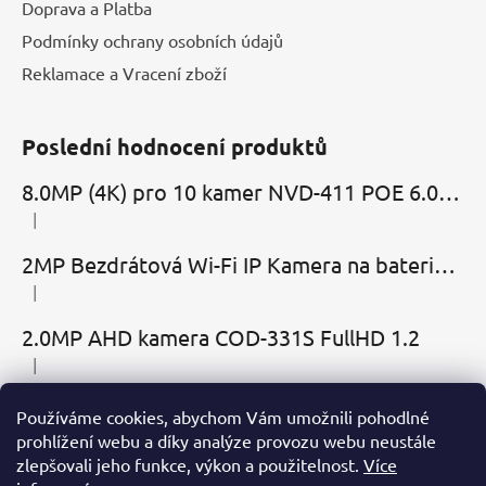
Doprava a Platba
Podmínky ochrany osobních údajů
Reklamace a Vracení zboží
Poslední hodnocení produktů
8.0MP (4K) pro 10 kamer NVD-411 POE 6.0 Cloud
|
Hodnocení produktu je 5 z 5 hvězdiček.
2MP Bezdrátová Wi-Fi IP Kamera na baterie MBC-Cubic s mikrofonem, reproduktorem a slotem microSD
|
Hodnocení produktu je 2 z 5 hvězdiček.
2.0MP AHD kamera COD-331S FullHD 1.2
|
Hodnocení produktu je 5 z 5 hvězdiček.
Používáme cookies, abychom Vám umožnili pohodlné
Přijímáme online platby
prohlížení webu a díky analýze provozu webu neustále
zlepšovali jeho funkce, výkon a použitelnost.
Více