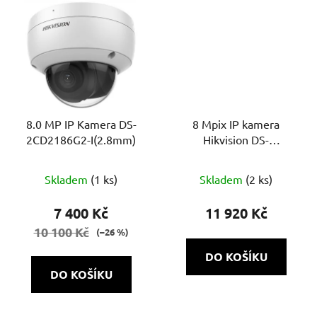
8.0 MP IP Kamera DS-
8 Mpix IP kamera
2CD2186G2-I(2.8mm)
Hikvision DS-
2CD2683G2-IZS - (2.8-
12mm), bullet, IR 60m,
Skladem
(1 ks)
Skladem
(2 ks)
WDR, AcuSense
7 400 Kč
11 920 Kč
10 100 Kč
(–26 %)
DO KOŠÍKU
DO KOŠÍKU