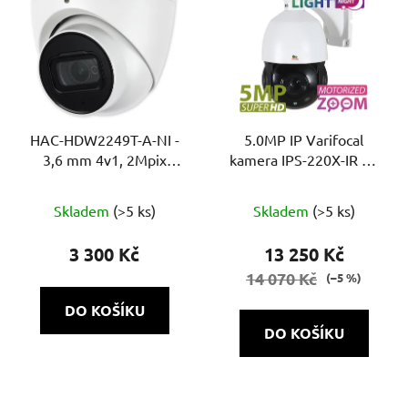
HAC-HDW2249T-A-NI -
5.0MP IP Varifocal
3,6 mm 4v1, 2Mpix
kamera IPS-220X-IR SE
Starlight Full color,
AI 1.0 Starlight
WDR, MIC
Skladem
(>5 ks)
Skladem
(>5 ks)
3 300 Kč
13 250 Kč
14 070 Kč
(–5 %)
DO KOŠÍKU
DO KOŠÍKU