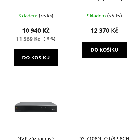
NVH-1622 POE SH 1.0
80Mb/80Mb, H.265+,
Průměrné
VCA, 4K, AcuSense, PoE
Skladem
(>5 ks)
Skladem
(>5 ks)
hodnocení
produktu
10 940 Kč
12 370 Kč
je
11 569 Kč
(–5 %)
5,0
DO KOŠÍKU
z
DO KOŠÍKU
5
hvězdiček.
NVR záznamové
DS-7108NI-Q1/8P 8CH,