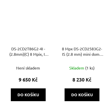
DS-2CD2T86G2-4I -
8 Mpx DS-2CD2583G2-
(2.8mm)(C) 8 Mpix, IP
IS (2.8 mm) mini dome
bullet, IR 80m, WDR,
kamera s AcuSense 2.
AcuSense
generace, IR 30 m, WDR
Není skladem
Skladem
(1 ks)
120 dB a integrovaným
mikrofonem
9 650 Kč
8 230 Kč
DO KOŠÍKU
DO KOŠÍKU