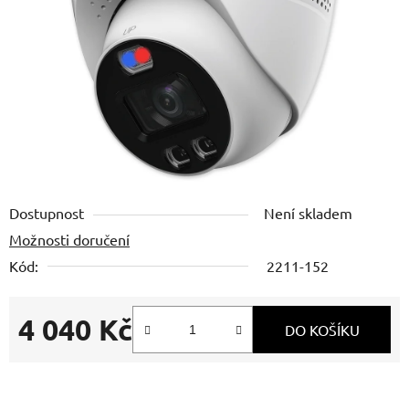
hvězdiček.
Dostupnost
Není skladem
Možnosti doručení
Kód:
2211-152
4 040 Kč
DO KOŠÍKU
Měrná cena: