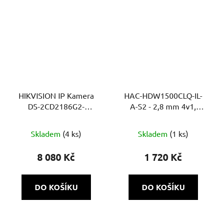
HIKVISION IP Kamera
HAC-HDW1500CLQ-IL-
DS-2CD2186G2-
A-S2 - 2,8 mm 4v1,
ISU(2.8mm)(C)
5Mpix Smart Dual
přísvit, IR a bílé LED
Skladem
(4 ks)
Skladem
(1 ks)
20m, DWDR, MIC, Super
adapt
8 080 Kč
1 720 Kč
DO KOŠÍKU
DO KOŠÍKU