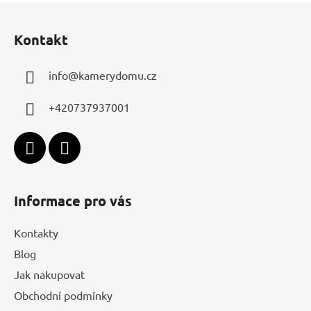
Z
á
Kontakt
p
a
info
@
kamerydomu.cz
t
í
+420737937001
Informace pro vás
Kontakty
Blog
Jak nakupovat
Obchodní podmínky