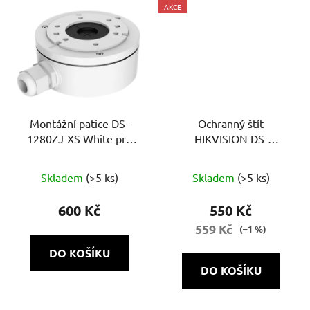
AKCE
Montážní patice DS-
Ochranný štít
1280ZJ-XS White pro
HIKVISION DS-
kamery
1250ZJ(BLACK)
Skladem
(>5 ks)
Skladem
(>5 ks)
600 Kč
550 Kč
559 Kč
(–1 %)
DO KOŠÍKU
DO KOŠÍKU