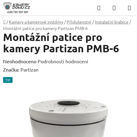
Přejít
Hledat
NÁKUP
na
KOŠÍK
obsah
Domů
/
Kamery a kamerové systémy
/
Příslušenství
/
Instalační krabice
/
Montážní patice pro kamery Partizan PMB-6
Montážní patice pro
kamery Partizan PMB-6
Průměrné
Neohodnoceno
Podrobnosti hodnocení
hodnocení
Značka:
Partizan
produktu
TIP
je
0,0
z
5
hvězdiček.