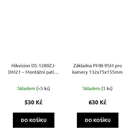
Hikvision DS-1280ZJ-
Základna PMB-9SM pro
DM21 – Montážní patice
kamery 132х75x155mm
pro dome kamery, bílá
Skladem
(>5 ks)
Skladem
(1 ks)
530 Kč
630 Kč
DO KOŠÍKU
DO KOŠÍKU