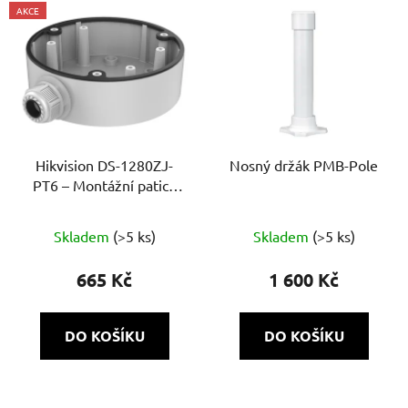
AKCE
Hikvision DS-1280ZJ-
Nosný držák PMB-Pole
PT6 – Montážní patice
pro dome / dome ball
kamery (bílá)
Skladem
(>5 ks)
Skladem
(>5 ks)
665 Kč
1 600 Kč
DO KOŠÍKU
DO KOŠÍKU