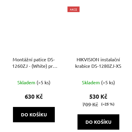
AKCE
Montážní patice DS-
HIKVISION instalační
1260ZJ - (White) pro
krabice DS-1280ZJ-XS
bullet kamery
Skladem
(>5 ks)
Skladem
(>5 ks)
630 Kč
530 Kč
709 Kč
(–25 %)
DO KOŠÍKU
DO KOŠÍKU