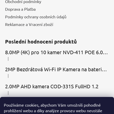
Obchodní podmínky
Doprava a Platba
Podmínky ochrany osobních údajů
Reklamace a Vracení zboží
Poslední hodnocení produktů
8.0MP (4K) pro 10 kamer NVD-411 POE 6.0 Cloud
|
Hodnocení produktu je 5 z 5 hvězdiček.
2MP Bezdrátová Wi-Fi IP Kamera na baterie MBC-Cubic s mikrofonem, reproduktorem a slotem microSD
|
Hodnocení produktu je 2 z 5 hvězdiček.
2.0MP AHD kamera COD-331S FullHD 1.2
|
Hodnocení produktu je 5 z 5 hvězdiček.
Používáme cookies, abychom Vám umožnili pohodlné
Přijímáme online platby
prohlížení webu a díky analýze provozu webu neustále