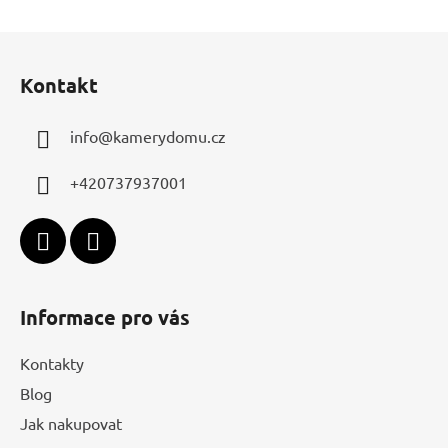
Z
á
Kontakt
p
a
info
@
kamerydomu.cz
t
í
+420737937001
Informace pro vás
Kontakty
Blog
Jak nakupovat