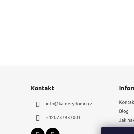
Z
á
Kontakt
Infor
p
a
Kontak
info
@
kamerydomu.cz
t
Blog
í
+420737937001
Jak na
Obchod