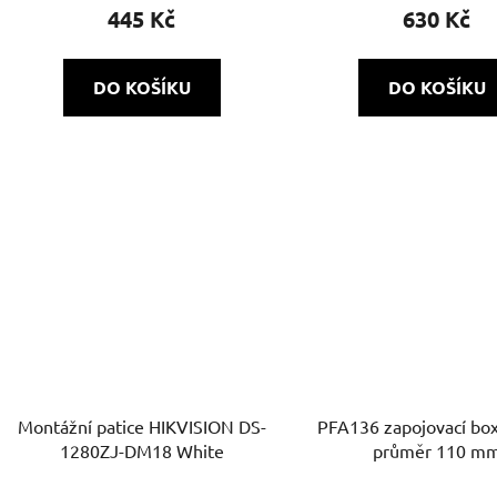
445 Kč
630 Kč
DO KOŠÍKU
DO KOŠÍKU
Montážní patice HIKVISION DS-
PFA136 zapojovací box
1280ZJ-DM18 White
průměr 110 m