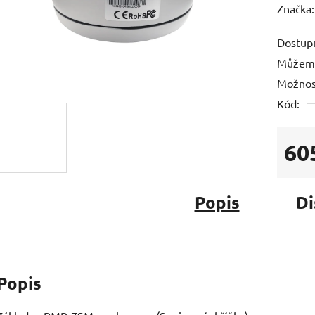
hodnoc
Značka
produk
Dostup
je
Můžeme
0,0
Možnos
z
5
Kód:
hvězdič
60
Měrná
Popis
Di
Popis