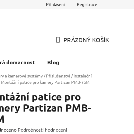
Přihlášení
Registrace
h údajů
Reklamace a Vracení zboží
PRÁZDNÝ KOŠÍK
NÁKUPNÍ
KOŠÍK
rá domacnost
Blog
ry a kamerové systémy
/
Příslušenství
/
Instalační
Montážní patice pro kamery Partizan PMB-7SM
tážní patice pro
ery Partizan PMB-
M
né
dnoceno
Podrobnosti hodnocení