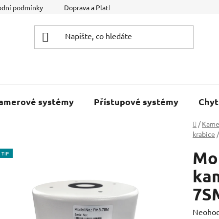
dní podmínky
Doprava a Platba
Podmínky ochrany osobníc
kamerové systémy
Přístupové systémy
Chyt
Domů
/
Kame
krabice
/
Mon
TIP
kam
7S
Průměr
Neoho