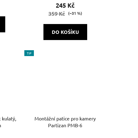
245 Kč
359 Kč
(–31 %)
DO KOŠÍKU
TIP
 kulatý,
Montážní patice pro kamery
m
Partizan PMB-6