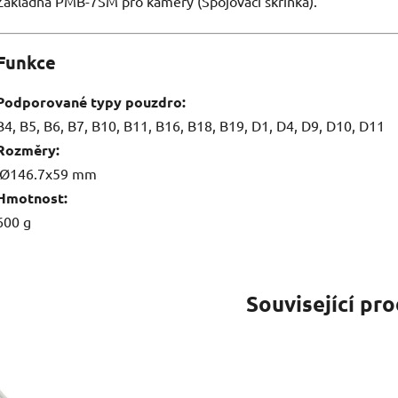
Základna PMB-7SM pro kamery (Spojovací skříňka).
Funkce
Podporované typy pouzdro:
B4, B5, B6, B7, B10, B11, B16, B18, B19, D1, D4, D9, D10, D11
Rozměry:
Ø146.7х59 mm
Hmotnost:
600 g
Související pr