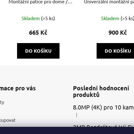
Montážní patice pro dome /
Univerzální montážní p
dome ball kamery (bílá)
kamery (bílá)
Skladem
(>5 ks)
Skladem
(>5 ks
665 Kč
900 Kč
DO KOŠÍKU
DO KOŠÍKU
mace pro vás
Poslední hodnocení
produktů
ty
|
Hodnocení produktu je 5 z 5
kupovat
ní podmínky