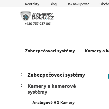
Přejít
Kontakty
Blog
Jak nakupovat
Obcho
na
obsah
Zabezpečovací systémy
Kamery a 
P
K
Přeskočit
Zabezpečovací systémy
a
o
kategorie
t
s
Kamery a kamerové
e
t
systémy
g
r
o
a
Analogové HD Kamery
r
i