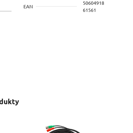
50604918
EAN
61561
odukty