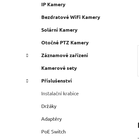
n
IP Kamery
e
n
í
Bezdratové WiFi Kamery
p
Solární Kamery
a
n
Otočné PTZ Kamery
e
Záznamové zařízení
l
Kamerové sety
Příslušenství
Instalační krabice
Držáky
Adaptéry
PoE Switch