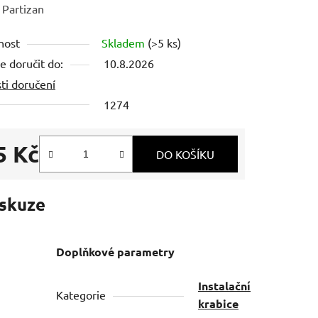
ení
:
Partizan
tu
nost
Skladem
(>5 ks)
 doručit do:
10.8.2026
ti doručení
1274
ek.
5 Kč
DO KOŠÍKU
 cena:
skuze
Doplňkové parametry
Instalační
Kategorie
krabice