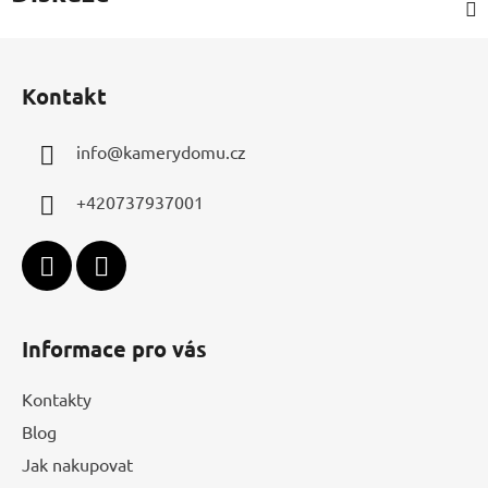
Z
á
Kontakt
p
a
info
@
kamerydomu.cz
t
í
+420737937001
Informace pro vás
Kontakty
Blog
Jak nakupovat