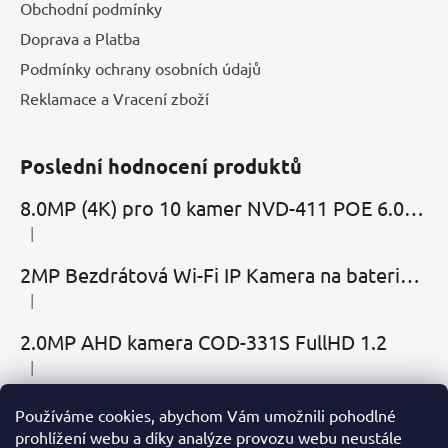
Obchodní podmínky
Doprava a Platba
Podmínky ochrany osobních údajů
Reklamace a Vracení zboží
Poslední hodnocení produktů
8.0MP (4K) pro 10 kamer NVD-411 POE 6.0 Cloud
|
Hodnocení produktu je 5 z 5 hvězdiček.
2MP Bezdrátová Wi-Fi IP Kamera na baterie MBC-Cubic s mikrofonem, reproduktorem a slotem microSD
|
Hodnocení produktu je 2 z 5 hvězdiček.
2.0MP AHD kamera COD-331S FullHD 1.2
|
Hodnocení produktu je 5 z 5 hvězdiček.
Používáme cookies, abychom Vám umožnili pohodlné
Přijímáme online platby
prohlížení webu a díky analýze provozu webu neustále