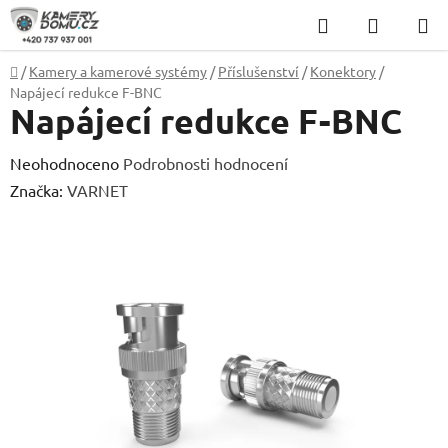
Přejít
Hledat
NÁKUP
na
KOŠÍK
obsah
Domů
/
Kamery a kamerové systémy
/
Příslušenství
/
Konektory
/
Napájecí redukce F-BNC
Napájecí redukce F-BNC
Průměrné
Neohodnoceno
Podrobnosti hodnocení
hodnocení
Značka:
VARNET
produktu
je
0,0
z
5
hvězdiček.