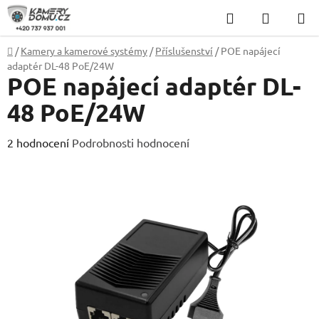
Přejít
Hledat
NÁKUP
na
KOŠÍK
obsah
Domů
/
Kamery a kamerové systémy
/
Příslušenství
/
POE napájecí
adaptér DL-48 PoE/24W
POE napájecí adaptér DL-
48 PoE/24W
Průměrné
2 hodnocení
Podrobnosti hodnocení
hodnocení
produktu
je
5,0
z
5
hvězdiček.