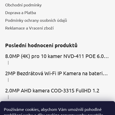
Obchodní podmínky
Doprava a Platba
Podmínky ochrany osobních údajů
Reklamace a Vracení zboží
Poslední hodnocení produktů
8.0MP (4K) pro 10 kamer NVD-411 POE 6.0 Cloud
|
Hodnocení produktu je 5 z 5 hvězdiček.
2MP Bezdrátová Wi-Fi IP Kamera na baterie MBC-Cubic s mikrofonem, reproduktorem a slotem microSD
|
Hodnocení produktu je 2 z 5 hvězdiček.
2.0MP AHD kamera COD-331S FullHD 1.2
|
Hodnocení produktu je 5 z 5 hvězdiček.
Používáme cookies, abychom Vám umožnili pohodlné
Přijímáme online platby
prohlížení webu a díky analýze provozu webu neustále