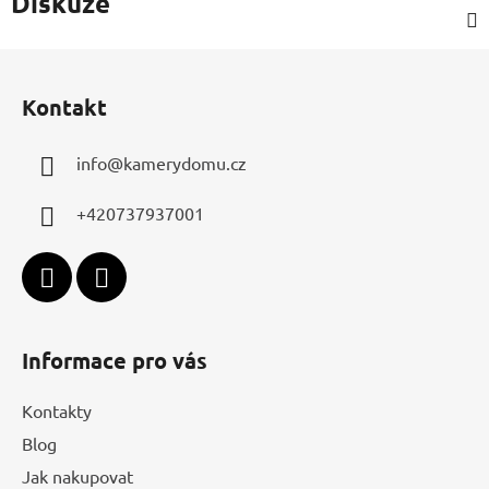
Diskuze
Z
á
Kontakt
p
a
info
@
kamerydomu.cz
t
í
+420737937001
Informace pro vás
Kontakty
Blog
Jak nakupovat