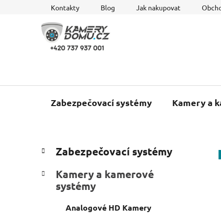
Přejít
Kontakty
Blog
Jak nakupovat
Obcho
na
obsah
Zabezpečovací systémy
Kamery a 
P
K
Přeskočit
Zabezpečovací systémy
a
o
kategorie
t
s
Kamery a kamerové
e
t
systémy
g
r
o
a
Analogové HD Kamery
r
i