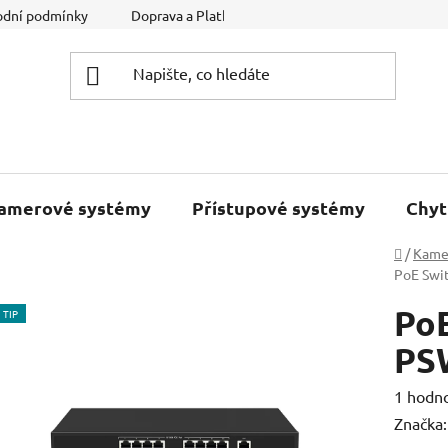
dní podmínky
Doprava a Platba
Podmínky ochrany osobníc
kamerové systémy
Přístupové systémy
Chyt
Domů
/
Kame
PoE Swi
PoE
TIP
PS
Průměr
1 hodn
hodnoc
Značka