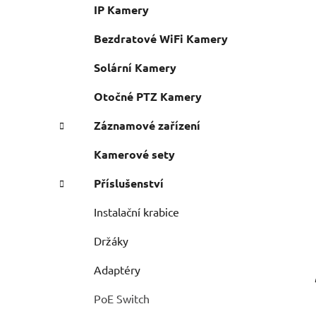
n
IP Kamery
e
n
í
Bezdratové WiFi Kamery
p
Solární Kamery
a
n
Otočné PTZ Kamery
e
Záznamové zařízení
l
Kamerové sety
Příslušenství
Instalační krabice
Držáky
Adaptéry
PoE Switch