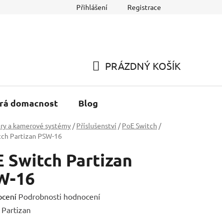
Přihlášení
Registrace
h údajů
Reklamace a Vracení zboží
PRÁZDNÝ KOŠÍK
NÁKUPNÍ
KOŠÍK
rá domacnost
Blog
ry a kamerové systémy
/
Příslušenství
/
PoE Switch
/
tch Partizan PSW-16
 Switch Partizan
W-16
né
ocení
Podrobnosti hodnocení
ení
:
Partizan