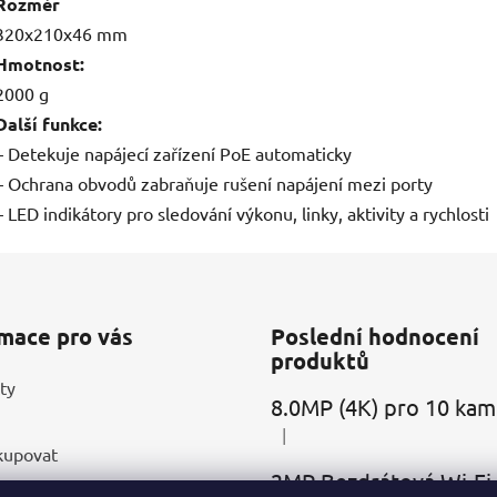
Rozměr
320x210x46 mm
Hmotnost:
2000 g
Další funkce:
– Detekuje napájecí zařízení PoE automaticky
– Ochrana obvodů zabraňuje rušení napájení mezi porty
– LED indikátory pro sledování výkonu, linky, aktivity a rychlosti
mace pro vás
Poslední hodnocení
produktů
ty
|
Hodnocení produktu je 5 z 5
kupovat
ní podmínky