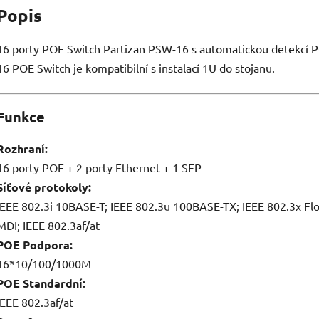
5
Popis
hvězdiček.
16 porty POE Switch Partizan PSW-16 s automatickou detekcí PO
16 POE Switch je kompatibilní s instalací 1U do stojanu.
Funkce
Rozhraní:
16 porty POE + 2 porty Ethernet + 1 SFP
Síťové protokoly:
IEEE 802.3i 10BASE-T; IEEE 802.3u 100BASE-TX; IEEE 802.3x Flo
MDI; IEEE 802.3af/at
РОЕ Podpora:
16*10/100/1000M
РОЕ Standardní:
IEEE 802.3af/at