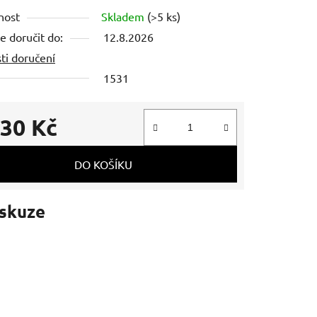
tu
nost
Skladem
(>5 ks)
 doručit do:
12.8.2026
ti doručení
1531
ek.
030 Kč
 cena:
DO KOŠÍKU
skuze