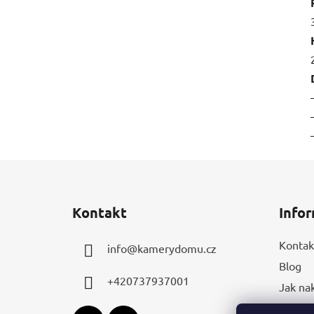
Z
á
Kontakt
Infor
p
a
Kontak
info
@
kamerydomu.cz
t
Blog
í
+420737937001
Jak na
Obchod