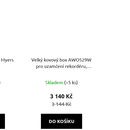
 Myers
Velký kovový box AWO529W
pro uzamčení rekordéru,
nástěnný, bílý
)
Skladem
(>5 ks)
3 140 Kč
3 144 Kč
)
DO KOŠÍKU