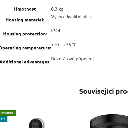
Hmotnost
0.3 kg
Vysoce kvalitní plast
Housing material:
IP44
Housing protection:
+10 – +55 °C
Operating temperature:
Bezdrátové připojení
Additional advantages:
Související pr
NOVINKA
TIP