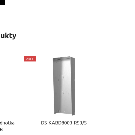
ukty
AKCE
ednotka
DS-KABD8003-RS3/S
1B