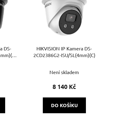
a DS-
HIKVISION IP Kamera DS-
8mm)(C)
2CD2386G2-ISU/SL(4mm)(C)
Není skladem
8 140 Kč
DO KOŠÍKU