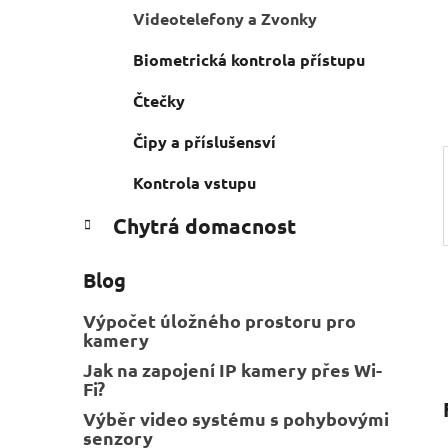
n
Videotelefony a Zvonky
e
n
í
Biometrická kontrola přístupu
p
Čtečky
a
n
Čipy a příslušensví
e
l
Kontrola vstupu
Chytrá domacnost
Blog
Výpočet úložného prostoru pro
kamery
Jak na zapojení IP kamery přes Wi-
Fi?
Výběr video systému s pohybovými
senzory