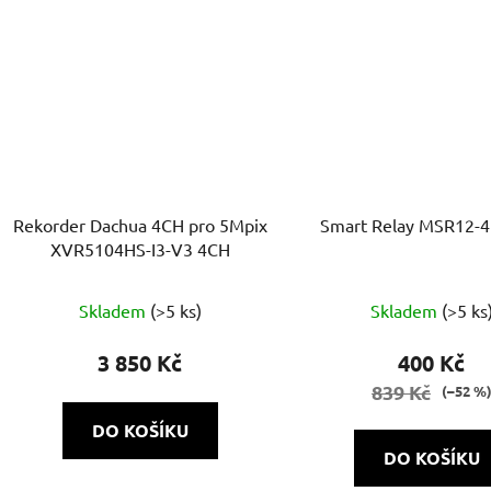
Rekorder Dachua 4CH pro 5Mpix
Smart Relay MSR12-4
XVR5104HS-I3-V3 4CH
Skladem
(>5 ks)
Skladem
(>5 ks
3 850 Kč
400 Kč
839 Kč
(–52 %
DO KOŠÍKU
DO KOŠÍKU