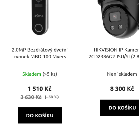
2.0MP Bezdrátový dveřní
HIKVISION IP Kamer
zvonek MBD-100 Myers
2CD2386G2-ISU/SL(2.
(BLACK)
Skladem
(>5 ks)
Není skladem
1 510 Kč
8 300 Kč
3 630 Kč
(–58 %)
DO KOŠÍKU
DO KOŠÍKU