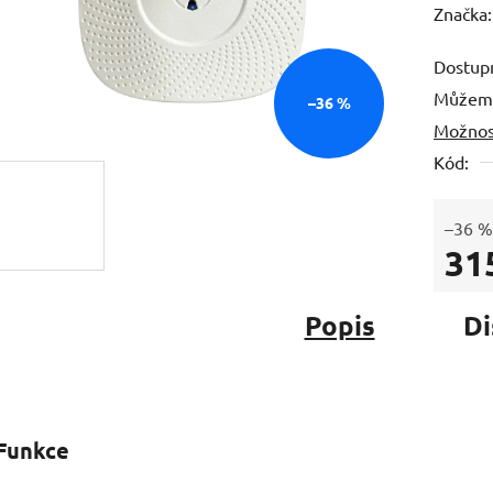
hodnoc
Značka
produk
Dostup
je
Můžeme
0,0
–36 %
Možnos
z
5
Kód:
hvězdič
–36 %
31
Měrná
Popis
Di
Funkce