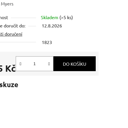
ení
:
Myers
tu
nost
Skladem
(>5 ks)
 doručit do:
12.8.2026
ti doručení
1823
ek.
DO KOŠÍKU
5 Kč
 cena:
skuze