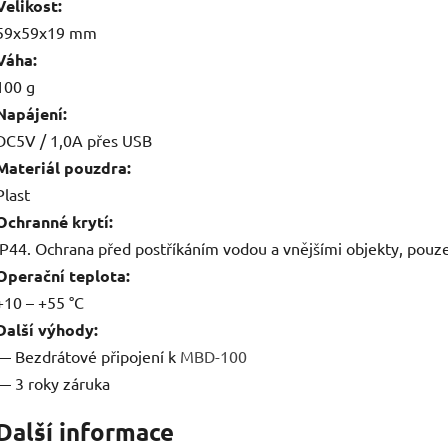
Velikost:
59x59x19 mm
Váha:
100 g
Napájení:
DC5V / 1,0A přes USB
Materiál pouzdra:
Plast
Ochranné krytí:
IP44. Ochrana před postříkáním vodou a vnějšími objekty, pouze 
Operační teplota:
+10 – +55 °C
Další výhody:
— Bezdrátové připojení k
MBD-100
— 3 roky záruka
Další informace