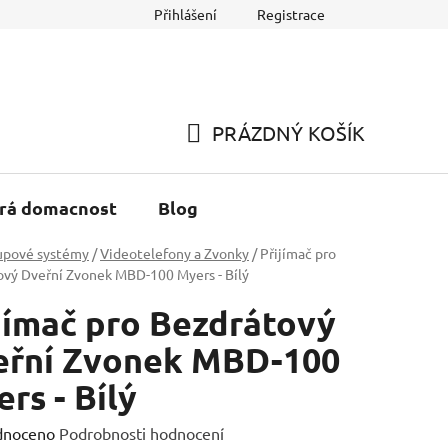
Přihlášení
Registrace
h údajů
Reklamace a Vracení zboží
PRÁZDNÝ KOŠÍK
NÁKUPNÍ
KOŠÍK
rá domacnost
Blog
upové systémy
/
Videotelefony a Zvonky
/
Přijímač pro
vý Dveřní Zvonek MBD-100 Myers - Bílý
jímač pro Bezdrátový
eřní Zvonek MBD-100
rs - Bílý
né
dnoceno
Podrobnosti hodnocení