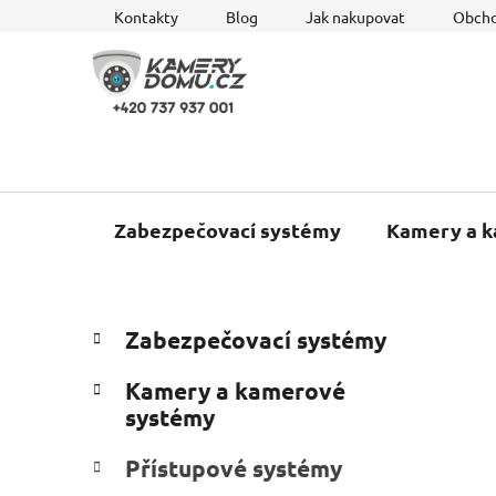
Přejít
Kontakty
Blog
Jak nakupovat
Obcho
na
obsah
Zabezpečovací systémy
Kamery a 
P
K
Přeskočit
Zabezpečovací systémy
a
o
kategorie
t
s
Kamery a kamerové
e
t
systémy
g
r
o
Přístupové systémy
a
r
i