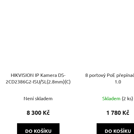
HIKVISION IP Kamera DS-
8 portový PoE přepín
2CD2386G2-ISU/SL(2.8mm)(C)
1.0
Není skladem
Skladem
(2 ks)
8 300 Kč
1 780 Kč
DO KOŠÍKU
DO KOŠÍKU