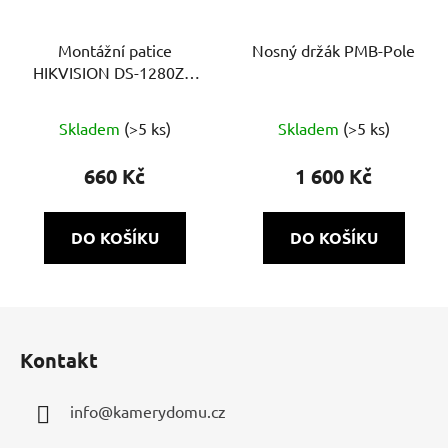
Montážní patice
Nosný držák PMB-Pole
HIKVISION DS-1280ZJ-
DM46 pro kamery
HIKVISION.
Skladem
(>5 ks)
Skladem
(>5 ks)
660 Kč
1 600 Kč
DO KOŠÍKU
DO KOŠÍKU
Z
á
Kontakt
p
a
info
@
kamerydomu.cz
t