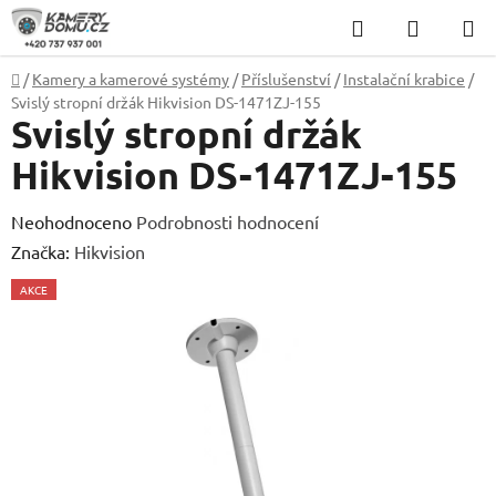
Přejít
Hledat
NÁKUP
na
KOŠÍK
obsah
Domů
/
Kamery a kamerové systémy
/
Příslušenství
/
Instalační krabice
/
Svislý stropní držák Hikvision DS-1471ZJ-155
Svislý stropní držák
Hikvision DS-1471ZJ-155
Průměrné
Neohodnoceno
Podrobnosti hodnocení
hodnocení
Značka:
Hikvision
produktu
AKCE
je
0,0
z
5
hvězdiček.