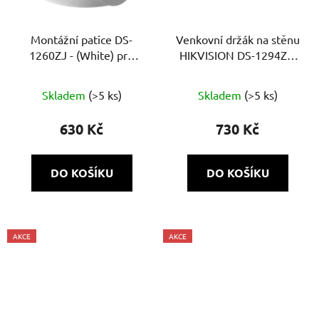
Montážní patice DS-
Venkovní držák na stěnu
1260ZJ - (White) pro
HIKVISION DS-1294ZJ-
bullet kamery
PT
Skladem
(>5 ks)
Skladem
(>5 ks)
630 Kč
730 Kč
DO KOŠÍKU
DO KOŠÍKU
AKCE
AKCE