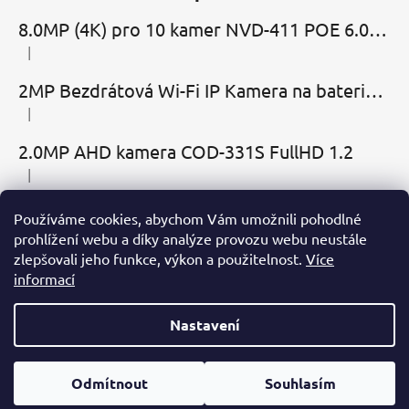
8.0MP (4K) pro 10 kamer NVD-411 POE 6.0 Cloud
|
Hodnocení produktu je 5 z 5 hvězdiček.
2MP Bezdrátová Wi-Fi IP Kamera na baterie MBC-Cubic s mikrofonem, reproduktorem a slotem microSD
|
Hodnocení produktu je 2 z 5 hvězdiček.
2.0MP AHD kamera COD-331S FullHD 1.2
|
Hodnocení produktu je 5 z 5 hvězdiček.
Používáme cookies, abychom Vám umožnili pohodlné
Přijímáme online platby
prohlížení webu a díky analýze provozu webu neustále
zlepšovali jeho funkce, výkon a použitelnost.
Více
informací
Nastavení
Vytvořil Shoptet
Odmítnout
Souhlasím
Copyright 2026
KameryDomu.cz
. Všechna práva
vyhrazena.