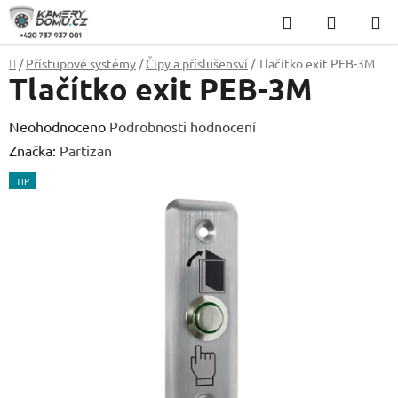
Přejít
Hledat
NÁKUP
na
KOŠÍK
obsah
Domů
/
Přístupové systémy
/
Čipy a příslušensví
/
Tlačítko exit PEB-3M
Tlačítko exit PEB-3M
Průměrné
Neohodnoceno
Podrobnosti hodnocení
hodnocení
Značka:
Partizan
produktu
TIP
je
0,0
z
5
hvězdiček.