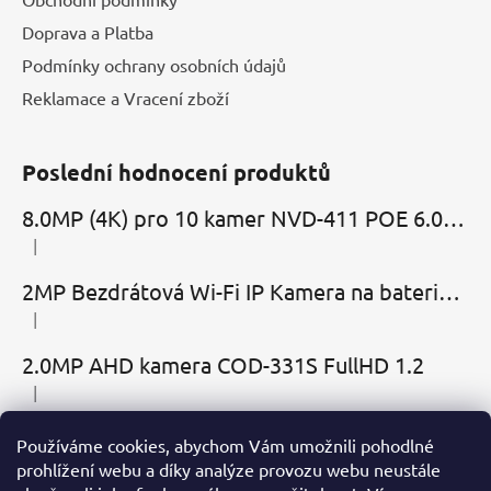
Doprava a Platba
Podmínky ochrany osobních údajů
Reklamace a Vracení zboží
Poslední hodnocení produktů
8.0MP (4K) pro 10 kamer NVD-411 POE 6.0 Cloud
|
Hodnocení produktu je 5 z 5 hvězdiček.
2MP Bezdrátová Wi-Fi IP Kamera na baterie MBC-Cubic s mikrofonem, reproduktorem a slotem microSD
|
Hodnocení produktu je 2 z 5 hvězdiček.
2.0MP AHD kamera COD-331S FullHD 1.2
|
Hodnocení produktu je 5 z 5 hvězdiček.
Používáme cookies, abychom Vám umožnili pohodlné
Přijímáme online platby
prohlížení webu a díky analýze provozu webu neustále