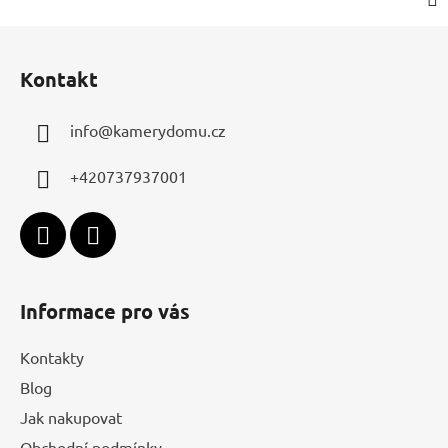
Z
á
Kontakt
p
a
info
@
kamerydomu.cz
t
í
+420737937001
Informace pro vás
Kontakty
Blog
Jak nakupovat
Obchodní podmínky