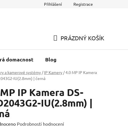
Přihlášení
Registrace
h údajů
Reklamace a Vracení zboží
PRÁZDNÝ KOŠÍK
NÁKUPNÍ
KOŠÍK
rá domacnost
Blog
ry a kamerové systémy
/
IP Kamery
/
4.0 MP IP Kamera
043G2-IU(2.8mm) | černá
 MP IP Kamera DS-
2043G2-IU(2.8mm) |
ná
né
dnoceno
Podrobnosti hodnocení