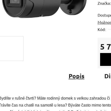
hodnoc
Značka
produk
Dostup
je
Možnos
0,0
Kód:
z
5
hvězdič
5 
Měrná
Popis
Di
Bydlíte v rušné čtvrti? Máte rodinný domek s velkou zahradou či b
Trávíte čas na chatě na samotě u lesa? Býváte často mimo tento 