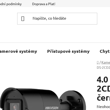
dní podmínky
Doprava a Platba
Podmínky ochrany osobníc
kamerové systémy
Přístupové systémy
Chyt
Domů
/
Kame
DS-2CD2
4.0
2CD
čer
Průměr
Neoho