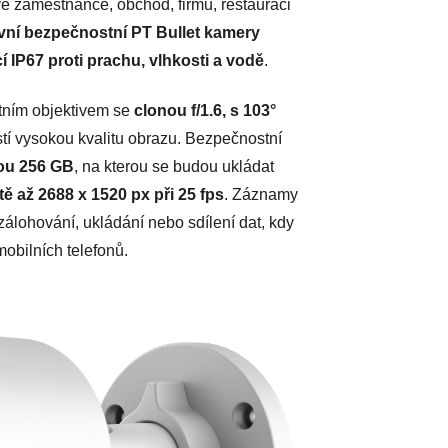
vé zaměstnance, obchod, firmu, restauraci
ní bezpečnostní PT Bullet kamery
 IP67 proti prachu, vlhkosti a vodě
.
itním objektivem se
clonou f/1.6, s 103°
istí vysokou kvalitu obrazu. Bezpečnostní
tou 256 GB
, na kterou se budou ukládat
 až 2688 x 1520 px při 25 fps
. Záznamy
álohování, ukládání nebo sdílení dat, kdy
mobilních telefonů.