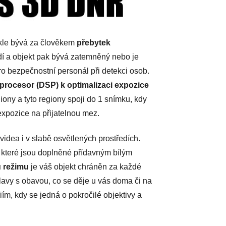
ykle bývá za člověkem
přebytek
dí a objekt pak bývá zatemněný nebo je
pro bezpečnostní personál při detekci osob.
í procesor (DSP) k optimalizaci expozice
giony a tyto regiony spoji do 1 snímku, kdy
expozice na přijatelnou mez.
dea i v slabě osvětlených prostředích.
, které jsou doplněné přídavným bílým
 režimu
je váš objekt chráněn za každé
lavy s obavou, co se děje u vás doma či na
ím, kdy se jedná o pokročilé objektivy a