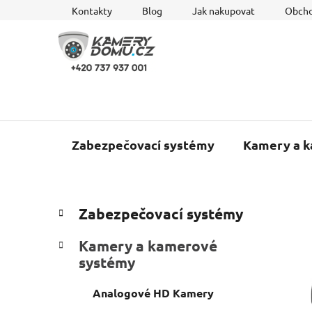
Přejít
Kontakty
Blog
Jak nakupovat
Obcho
na
obsah
Zabezpečovací systémy
Kamery a 
P
K
Přeskočit
Zabezpečovací systémy
a
o
kategorie
t
s
Kamery a kamerové
e
t
systémy
g
r
o
a
Analogové HD Kamery
r
i