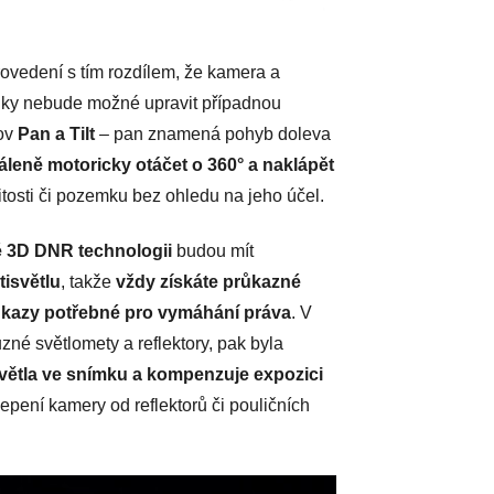
vedení s tím rozdílem, že kamera a
stiky nebude možné upravit případnou
lov
Pan a Tilt
– pan znamená pohyb doleva
áleně motoricky otáčet o 360° a naklápět
tosti či pozemku bez ohledu na jeho účel.
é 3D DNR technologii
budou mít
tisvětlu
, takže
vždy získáte průkazné
 důkazy potřebné pro vymáhání práva
. V
ůzné světlomety a reflektory, pak byla
světla ve snímku a kompenzuje expozici
lepení kamery od reflektorů či pouličních