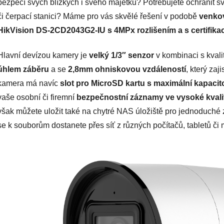
bezpečí svých blízkých i svého majetku? Potřebujete ochránit s
či čerpací stanici? Máme pro vás skvělé řešení v podobě
venkov
HikVision DS-2CD2043G2-IU s 4MPx rozlišením a s certifikací
Hlavní devízou kamery je
velký 1/3″ senzor
v kombinaci s kval
úhlem záběru
a se
2,8mm ohniskovou vzdáleností
, který zaj
kamera má navíc
slot pro MicroSD kartu s maximální kapaci
vaše osobní či firemní
bezpečnostní záznamy ve vysoké kvalitě
však můžete uložit také na chytré NAS úložiště pro jednoduché z
se k souborům dostanete přes síť z různých počítačů, tabletů či 