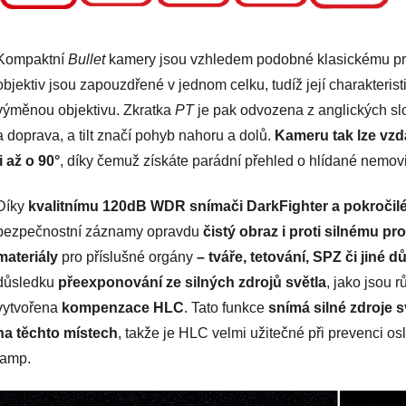
Kompaktní
Bullet
kamery jsou vzhledem podobné klasickému pro
objektiv jsou zapouzdřené v jednom celku, tudíž její charakteri
výměnou objektivu. Zkratka
PT
je pak odvozena z anglických s
a doprava, a tilt značí pohyb nahoru a dolů.
Kameru tak lze vzd
ji až o 90°
, díky čemuž získáte parádní přehled o hlídané nemovi
Díky
kvalitnímu 120dB WDR snímači DarkFighter a pokročil
bezpečnostní záznamy opravdu
čistý obraz i proti silnému pro
materiály
pro příslušné orgány
– tváře, tetování, SPZ či jiné
důsledku
přeexponování ze silných zdrojů světla
, jako jsou r
vytvořena
kompenzace HLC
. Tato funkce
snímá silné zdroje 
na těchto místech
, takže je HLC velmi užitečné při prevenci os
lamp.