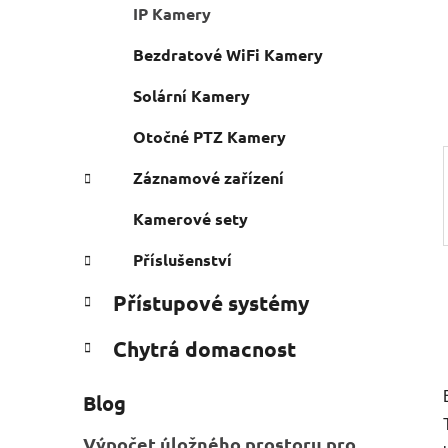
n
IP Kamery
e
n
í
Bezdratové WiFi Kamery
p
Solární Kamery
a
n
Otočné PTZ Kamery
e
Záznamové zařízení
l
Kamerové sety
Příslušenství
Přístupové systémy
Chytrá domacnost
Blog
Výpočet úložného prostoru pro