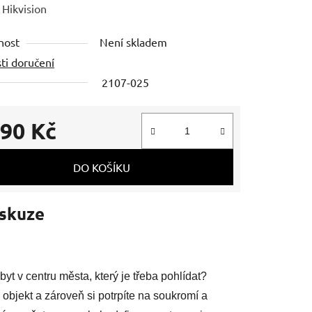
ení
:
Hikvision
tu
nost
Není skladem
ti doručení
2107-025
ek.
790 Kč
 cena:
DO KOŠÍKU
skuze
yt v centru města, který je třeba pohlídat?
objekt a zároveň si potrpíte na soukromí a