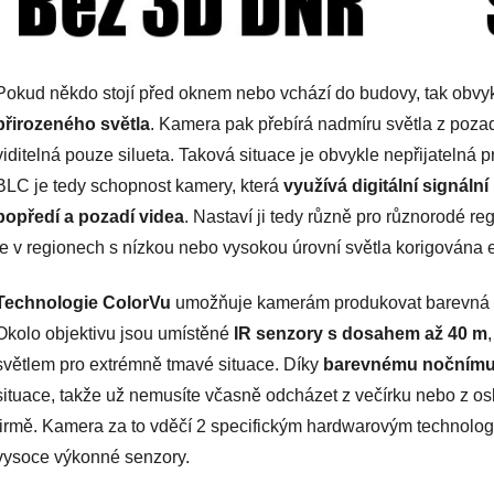
Pokud někdo stojí před oknem nebo vchází do budovy, tak obv
přirozeného světla
. Kamera pak přebírá nadmíru světla z poza
viditelná pouze silueta. Taková situace je obvykle nepřijatelná 
BLC je tedy schopnost kamery, která
využívá digitální signáln
popředí a pozadí videa
. Nastaví ji tedy různě pro různorodé re
je v regionech s nízkou nebo vysokou úrovní světla korigována 
Technologie ColorVu
umožňuje kamerám produkovat barevná vi
Okolo objektivu jsou umístěné
IR senzory s dosahem
až 40 m
světlem pro extrémně tmavé situace. Díky
barevnému nočnímu
situace, takže už nemusíte včasně odcházet z večírku nebo z os
firmě. Kamera za to vděčí 2 specifickým hardwarovým technologi
vysoce výkonné senzory.