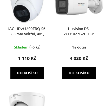
HAC-HDW1200TRQ-S6 -
Hikvision DS-
2,8 mm vnitřní, 4v1,
2CD1027G2H-LIU:
2Mpix, IR 30m, DWDR,
2Mpix IP kamera se
Super adapt
Smart Hybrid přísvitem
Skladem
(>5 ks)
Na dotaz
a mikrofonem
1 110 Kč
4 030 Kč
DO KOŠÍKU
DO KOŠÍKU