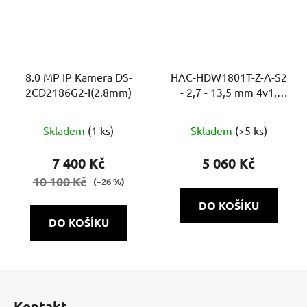
8.0 MP IP Kamera DS-
HAC-HDW1801T-Z-A-S2
2CD2186G2-I(2.8mm)
- 2,7 - 13,5 mm 4v1,
8Mpix, 60m, WDR, MIC
Skladem
(1 ks)
Skladem
(>5 ks)
7 400 Kč
5 060 Kč
10 100 Kč
(–26 %)
DO KOŠÍKU
DO KOŠÍKU
Z
á
Kontakt