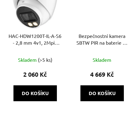
HAC-HDW1200T-IL-A-S6
Bezpečnostní kamera
- 2,8 mm 4v1, 2Mpix
SBTW PIR na baterie se
Smart Dual přísvit, IR a
solárním panelem
bílé LED 40m, DWDR,
Skladem
(>5 ks)
Skladem
MIC, Super adapt
2 060 Kč
4 669 Kč
DO KOŠÍKU
DO KOŠÍKU