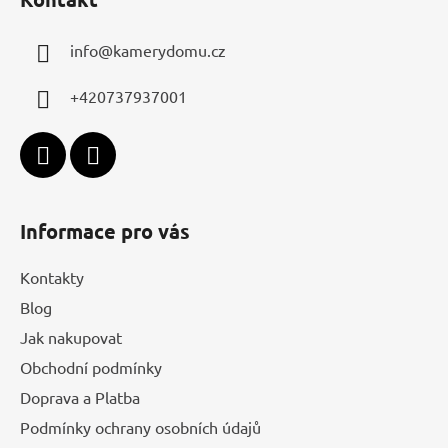
p
a
info
@
kamerydomu.cz
t
í
+420737937001
Informace pro vás
Kontakty
Blog
Jak nakupovat
Obchodní podmínky
Doprava a Platba
Podmínky ochrany osobních údajů