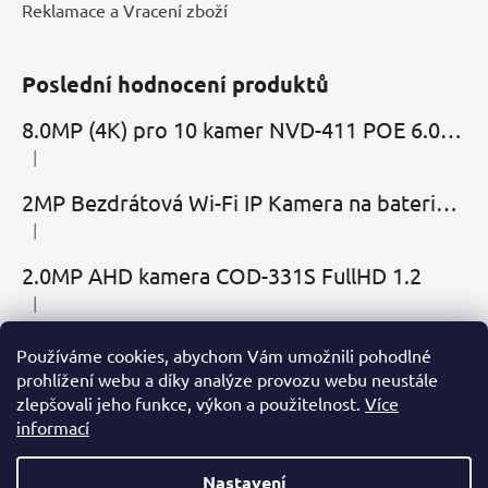
Reklamace a Vracení zboží
Poslední hodnocení produktů
8.0MP (4K) pro 10 kamer NVD-411 POE 6.0 Cloud
|
Hodnocení produktu je 5 z 5 hvězdiček.
2MP Bezdrátová Wi-Fi IP Kamera na baterie MBC-Cubic s mikrofonem, reproduktorem a slotem microSD
|
Hodnocení produktu je 2 z 5 hvězdiček.
2.0MP AHD kamera COD-331S FullHD 1.2
|
Hodnocení produktu je 5 z 5 hvězdiček.
Používáme cookies, abychom Vám umožnili pohodlné
Přijímáme online platby
prohlížení webu a díky analýze provozu webu neustále
zlepšovali jeho funkce, výkon a použitelnost.
Více
informací
Nastavení