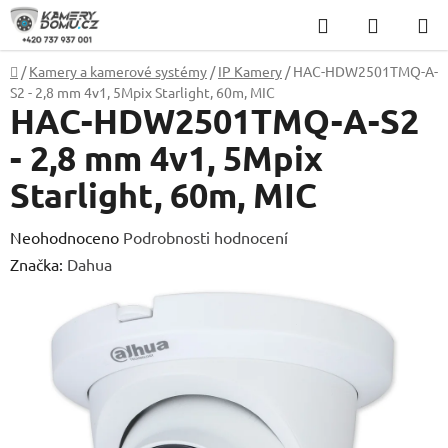
Přejít
Hledat
NÁKUP
na
KOŠÍK
obsah
Domů
/
Kamery a kamerové systémy
/
IP Kamery
/
HAC-HDW2501TMQ-A-
S2 - 2,8 mm 4v1, 5Mpix Starlight, 60m, MIC
HAC-HDW2501TMQ-A-S2
- 2,8 mm 4v1, 5Mpix
Starlight, 60m, MIC
Průměrné
Neohodnoceno
Podrobnosti hodnocení
hodnocení
Značka:
Dahua
produktu
je
0,0
z
5
hvězdiček.