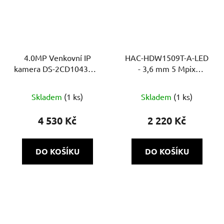
4.0MP Venkovní IP
HAC-HDW1509T-A-LED
kamera DS-2CD1043G2-
- 3,6 mm 5 Mpix
I - (2.8mm)
Starlight Full color, bílé
LED 40m, WDR, MIC
Skladem
(1 ks)
Skladem
(1 ks)
4 530 Kč
2 220 Kč
DO KOŠÍKU
DO KOŠÍKU