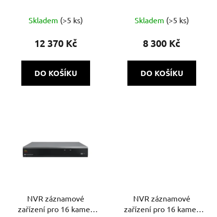
80Mb/80Mb, H.265+,
60Mb/60Mb H.265+, 8x
Průměrné
VCA, 4K, AcuSense, PoE
PoE
Skladem
(>5 ks)
Skladem
(>5 ks)
hodnocení
produktu
12 370 Kč
8 300 Kč
je
5,0
DO KOŠÍKU
DO KOŠÍKU
z
5
hvězdiček.
NVR záznamové
NVR záznamové
zařízení pro 16 kamer
zařízení pro 16 kamer