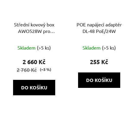
Střední kovový box
POE napájecí adaptér
AWO528W pro
DL-48 PoE/24W
uzamčení rekordéru,
Průměrné
nástěnný, bílý
Skladem
(>5 ks)
Skladem
(>5 ks)
hodnocení
produktu
2 660 Kč
255 Kč
je
2 760 Kč
(–3 %)
5,0
DO KOŠÍKU
z
DO KOŠÍKU
5
hvězdiček.