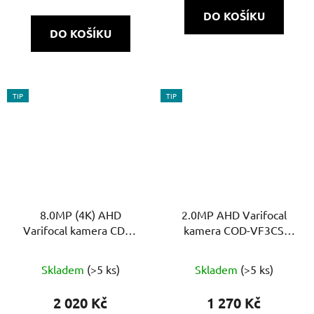
5,0
DO KOŠÍKU
z
DO KOŠÍKU
5
hvězdiček.
TIP
TIP
8.0MP (4K) AHD
2.0MP AHD Varifocal
Varifocal kamera CDM-
kamera COD-VF3CS
VF37H-IR UltraHD
FullHD 1.0
Průměrné
Skladem
(>5 ks)
Skladem
(>5 ks)
hodnocení
produktu
2 020 Kč
1 270 Kč
je