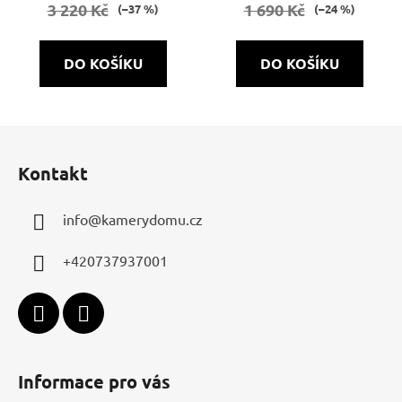
3 220 Kč
1 690 Kč
(–37 %)
(–24 %)
5,0
z
DO KOŠÍKU
DO KOŠÍKU
5
hvězdiček.
Z
á
Kontakt
p
a
info
@
kamerydomu.cz
t
í
+420737937001
Informace pro vás