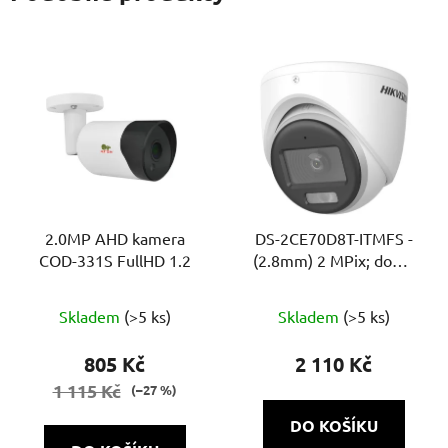
2.0MP AHD kamera
DS-2CE70D8T-ITMFS -
COD-331S FullHD 1.2
(2.8mm) 2 MPix; dome
ball, 4v1, IR 20m,
Průměrné
mikrofon, WDR
Skladem
(>5 ks)
Skladem
(>5 ks)
hodnocení
produktu
805 Kč
2 110 Kč
je
1 115 Kč
(–27 %)
5,0
DO KOŠÍKU
z