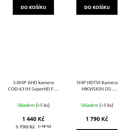
DO KOŠÍKU
DO KOŠÍKU
5.0MP AHD kamera
5MP HDTVI Kamera
COD-631H SuperHD Full
HIKVISION DS-
Colour
2CE76H0T-ITMFS -
Průměrné
(2.8mm)
Skladem
(>5 ks)
Skladem
(>5 ks)
hodnocení
produktu
1 440 Kč
1 790 Kč
je
1 790 Kč
(–19 %)