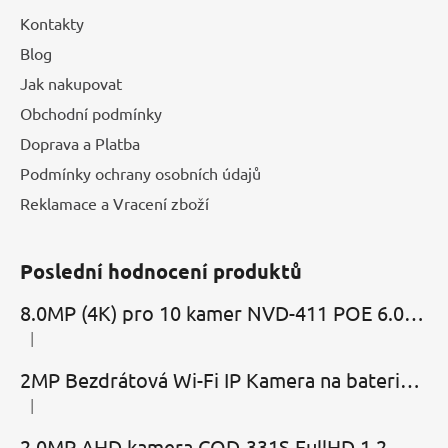
Kontakty
Blog
Jak nakupovat
Obchodní podmínky
Doprava a Platba
Podmínky ochrany osobních údajů
Reklamace a Vracení zboží
Poslední hodnocení produktů
8.0MP (4K) pro 10 kamer NVD-411 POE 6.0 Cloud
|
Hodnocení produktu je 5 z 5 hvězdiček.
2MP Bezdrátová Wi-Fi IP Kamera na baterie MBC-Cubic s mikrofonem, reproduktorem a slotem microSD
|
Hodnocení produktu je 2 z 5 hvězdiček.
2.0MP AHD kamera COD-331S FullHD 1.2