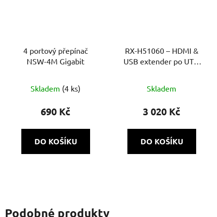
4 portový přepínač
RX-H51060 – HDMI &
NSW-4M Gigabit
USB extender po UTP,
Full HD, dosah 60 m,
aktivní převodník
Skladem
(4 ks)
Skladem
690 Kč
3 020 Kč
DO KOŠÍKU
DO KOŠÍKU
Podobné produkty