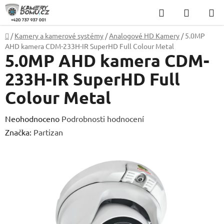
Přejít
Hledat
NÁKUP
na
KOŠÍK
obsah
Domů
/
Kamery a kamerové systémy
/
Analogové HD Kamery
/
5.0MP
AHD kamera CDM-233H-IR SuperHD Full Colour Metal
5.0MP AHD kamera CDM-
233H-IR SuperHD Full
Colour Metal
Průměrné
Neohodnoceno
Podrobnosti hodnocení
hodnocení
Značka:
Partizan
produktu
je
0,0
z
5
hvězdiček.