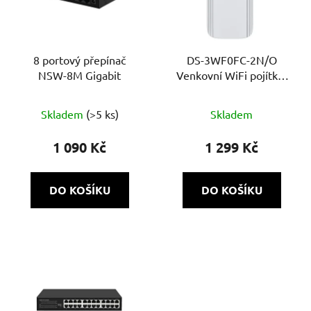
8 portový přepínač
DS-3WF0FC-2N/O
NSW-8M Gigabit
Venkovní WiFi pojítko,
2,4GHz, 300Mbps, 1km
Skladem
(>5 ks)
Skladem
1 090 Kč
1 299 Kč
DO KOŠÍKU
DO KOŠÍKU