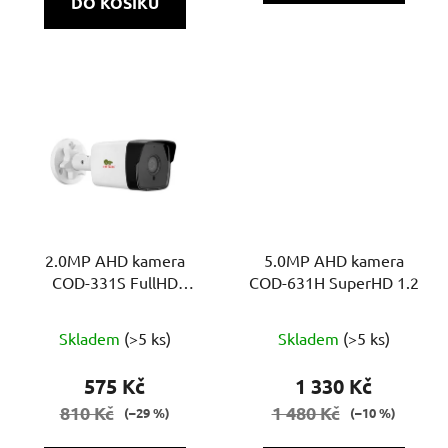
DO KOŠÍKU
5
hvězdiček.
2.0MP AHD kamera
5.0MP AHD kamera
COD-331S FullHD
COD-631H SuperHD 1.2
Plastic
Skladem
(>5 ks)
Skladem
(>5 ks)
575 Kč
1 330 Kč
810 Kč
1 480 Kč
(–29 %)
(–10 %)