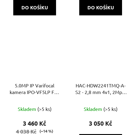
DO KOŠÍKU
DO KOŠÍKU
5.0MP IP Varifocal
HAC-HDW2241TMQ-A-
kamera IPO-VF5LP Full
S2 - 2,8 mm 4v1, 2Mpix
Colour Cloud
Starlight, 60m, Super
adapt, WDR, MIC
Skladem
(>5 ks)
Skladem
(>5 ks)
3 460 Kč
3 050 Kč
4 038 Kč
(–14 %)