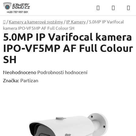
Přejít
Hledat
NÁKUP
na
KOŠÍK
obsah
Domů
/
Kamery a kamerové systémy
/
IP Kamery
/
5.0MP IP Varifocal
kamera IPO-VF5MP AF Full Colour SH
5.0MP IP Varifocal kamera
IPO-VF5MP AF Full Colour
SH
Průměrné
Neohodnoceno
Podrobnosti hodnocení
hodnocení
Značka:
Partizan
produktu
je
0,0
z
5
hvězdiček.