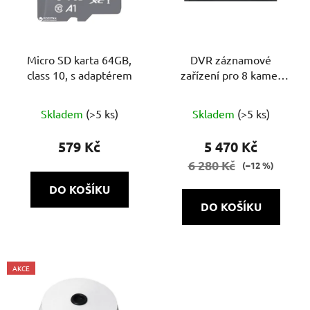
Micro SD karta 64GB,
DVR záznamové
class 10, s adaptérem
zařízení pro 8 kamer
NVH-852 POE SH 1.0
Skladem
(>5 ks)
Skladem
(>5 ks)
579 Kč
5 470 Kč
6 280 Kč
(–12 %)
DO KOŠÍKU
DO KOŠÍKU
AKCE