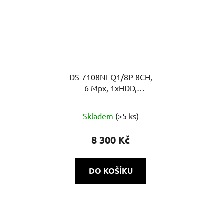
DS-7108NI-Q1/8P 8CH,
6 Mpx, 1xHDD,
60Mb/60Mb H.265+, 8x
PoE
Skladem
(>5 ks)
8 300 Kč
DO KOŠÍKU