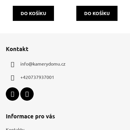
DO KOŠÍKU
DO KOŠÍKU
Z
á
Kontakt
p
a
info
@
kamerydomu.cz
t
í
+420737937001
Informace pro vás
Kontakty