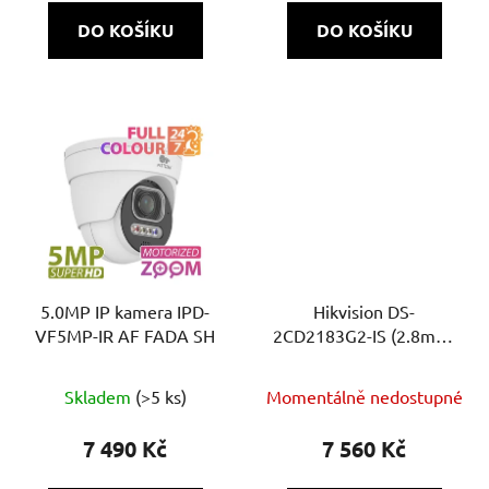
DO KOŠÍKU
DO KOŠÍKU
5.0MP IP kamera IPD-
Hikvision DS-
VF5MP-IR AF FADA SH
2CD2183G2-IS (2.8mm)
BLACK: Diskrétní černá
8Mpix (4K) IP dome
Skladem
(>5 ks)
Momentálně nedostupné
kamera s AcuSense AI a
alarmovým rozhraním
7 490 Kč
7 560 Kč