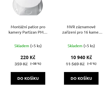
Montážní patice pro
NVR záznamové
kamery Partizan PMB-
zařízení pro 16 kamer
120 Bílá
NVH-1622 POE SH 1.0
Skladem
(>5 ks)
Skladem
(>5 ks)
220 Kč
10 940 Kč
359 Kč
11 569 Kč
(–38 %)
(–5 %)
DO KOŠÍKU
DO KOŠÍKU