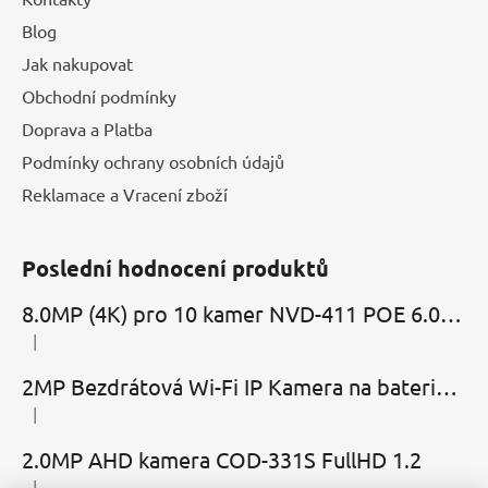
Blog
Jak nakupovat
Obchodní podmínky
Doprava a Platba
Podmínky ochrany osobních údajů
Reklamace a Vracení zboží
Poslední hodnocení produktů
8.0MP (4K) pro 10 kamer NVD-411 POE 6.0 Cloud
|
Hodnocení produktu je 5 z 5 hvězdiček.
2MP Bezdrátová Wi-Fi IP Kamera na baterie MBC-Cubic s mikrofonem, reproduktorem a slotem microSD
|
Hodnocení produktu je 2 z 5 hvězdiček.
2.0MP AHD kamera COD-331S FullHD 1.2
|