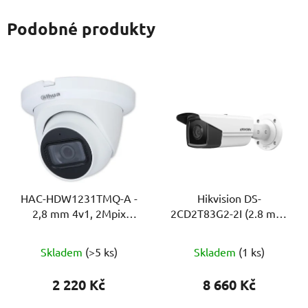
Podobné produkty
HAC-HDW1231TMQ-A -
Hikvision DS-
2,8 mm 4v1, 2Mpix
2CD2T83G2-2I (2.8 mm)
Starlight, 60m, MIC
– 8MP IP bullet kamera,
IR 60 m, AcuSense,
Skladem
(>5 ks)
Skladem
(1 ks)
WDR 120 dB
2 220 Kč
8 660 Kč