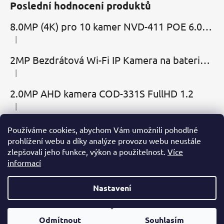
Poslední hodnocení produktů
8.0MP (4K) pro 10 kamer NVD-411 POE 6.0 Cloud
|
Hodnocení produktu je 5 z 5 hvězdiček.
2MP Bezdrátová Wi-Fi IP Kamera na baterie MBC-Cubic s mikrofonem, reproduktorem a slotem microSD
|
Hodnocení produktu je 2 z 5 hvězdiček.
2.0MP AHD kamera COD-331S FullHD 1.2
|
Hodnocení produktu je 5 z 5 hvězdiček.
Používáme cookies, abychom Vám umožnili pohodlné
Přijímáme online platby
prohlížení webu a díky analýze provozu webu neustále
zlepšovali jeho funkce, výkon a použitelnost.
Více
informací
Nastavení
Vytvořil Shoptet
Odmítnout
Souhlasím
Copyright 2026
KameryDomu.cz
. Všechna práva