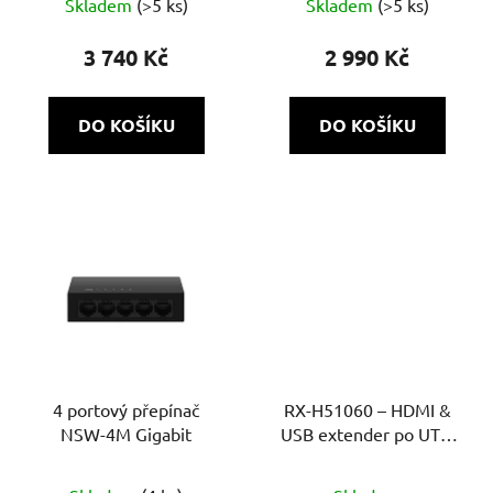
Skladem
(>5 ks)
Skladem
(>5 ks)
3 740 Kč
2 990 Kč
DO KOŠÍKU
DO KOŠÍKU
4 portový přepínač
RX-H51060 – HDMI &
NSW-4M Gigabit
USB extender po UTP,
Full HD, dosah 60 m,
aktivní převodník