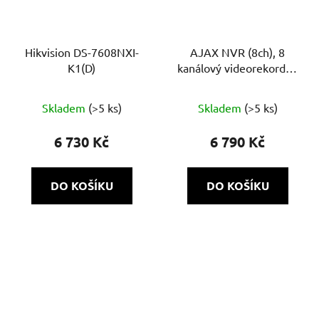
Hikvision DS-7608NXI-
AJAX NVR (8ch), 8
K1(D)
kanálový videorekordér,
ONVIF/ RTSP, max 4K,
Průměrné
1x HDD až 16 TB
Skladem
(>5 ks)
Skladem
(>5 ks)
hodnocení
produktu
6 730 Kč
6 790 Kč
je
5,0
DO KOŠÍKU
DO KOŠÍKU
z
5
hvězdiček.