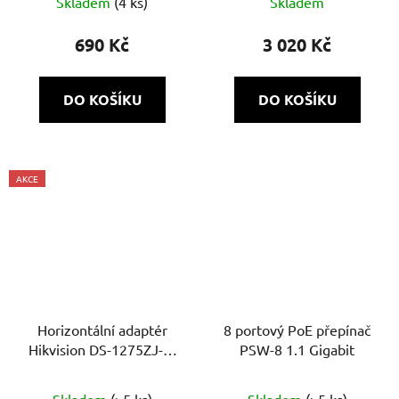
Skladem
(4 ks)
Skladem
690 Kč
3 020 Kč
DO KOŠÍKU
DO KOŠÍKU
AKCE
Horizontální adaptér
8 portový PoE přepínač
Hikvision DS-1275ZJ-S-
PSW-8 1.1 Gigabit
SUS
Skladem
(>5 ks)
Skladem
(>5 ks)