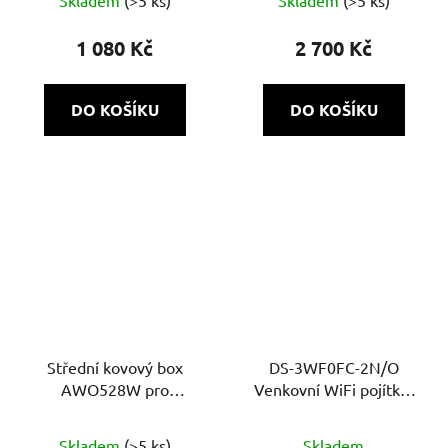
1 080 Kč
2 700 Kč
DO KOŠÍKU
DO KOŠÍKU
Střední kovový box
DS-3WF0FC-2N/O
AWO528W pro
Venkovní WiFi pojítko,
uzamčení rekordéru,
2,4GHz, 300Mbps, 1km
nástěnný, bílý
Skladem
(>5 ks)
Skladem