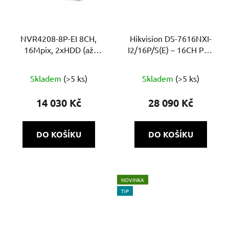
NVR4208-8P-EI 8CH,
Hikvision DS-7616NXI-
16Mpix, 2xHDD (až
I2/16P/S(E) – 16CH PoE
32TB), 256 Mb, 8xPoE,
NVR, až 32MP,
AI, SMD, Face, funkce
AcuSense, 2× HDD, 4K
Skladem
(>5 ks)
Skladem
(>5 ks)
Quick Pick, Heat mapy
výstup, Alarm
14 030 Kč
28 090 Kč
DO KOŠÍKU
DO KOŠÍKU
NOVINKA
TIP