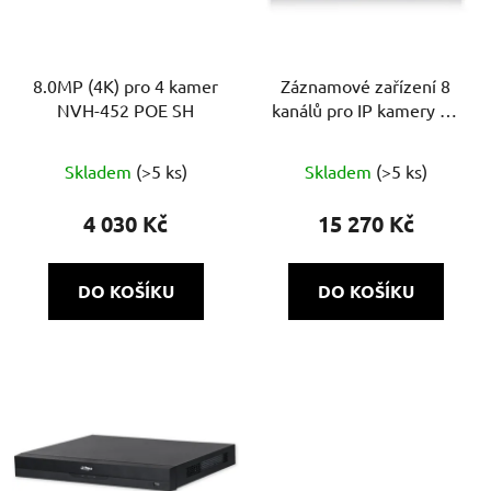
8.0MP (4K) pro 4 kamer
Záznamové zařízení 8
NVH-452 POE SH
kanálů pro IP kamery 12
MPX DS-7608NXI-
K2/8P(D) 2xHDD,
Skladem
(>5 ks)
Skladem
(>5 ks)
80Mb/160Mb, H.265+,
VCA, 4K, alarm,
4 030 Kč
15 270 Kč
AcuSense, PoE
DO KOŠÍKU
DO KOŠÍKU