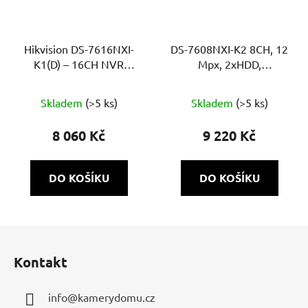
Hikvision DS-7616NXI-
DS-7608NXI-K2 8CH, 12
K1(D) – 16CH NVR
Mpx, 2xHDD,
rekordér, až 12MP,
80Mb/160Mb, H.265+,
AcuSense, 4K výstup, 1×
4K, alarm, AcuSense
Skladem
(>5 ks)
Skladem
(>5 ks)
HDD
8 060 Kč
9 220 Kč
DO KOŠÍKU
DO KOŠÍKU
Z
á
Kontakt
p
a
info
@
kamerydomu.cz
t