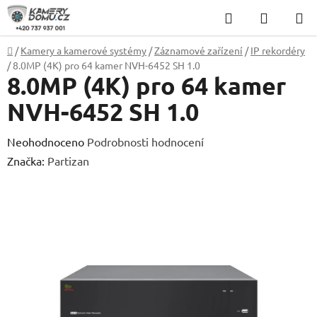
Přejít
Hledat
NÁKUP
na
KOŠÍK
obsah
Domů
/
Kamery a kamerové systémy
/
Záznamové zařízení
/
IP rekordéry
/
8.0MP (4K) pro 64 kamer NVH-6452 SH 1.0
8.0MP (4K) pro 64 kamer
NVH-6452 SH 1.0
Průměrné
Neohodnoceno
Podrobnosti hodnocení
hodnocení
Značka:
Partizan
produktu
je
0,0
z
5
hvězdiček.