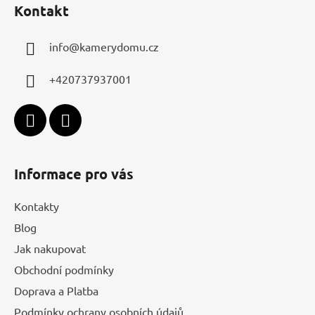
Kontakt
p
a
info
@
kamerydomu.cz
t
í
+420737937001
Informace pro vás
Kontakty
Blog
Jak nakupovat
Obchodní podmínky
Doprava a Platba
Podmínky ochrany osobních údajů