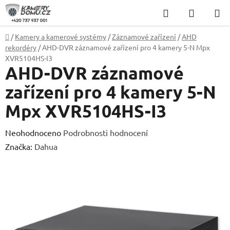
Přejít
Hledat
NÁKUP
na
KOŠÍK
obsah
Domů
/
Kamery a kamerové systémy
/
Záznamové zařízení
/
AHD
rekordéry
/
AHD-DVR záznamové zařízení pro 4 kamery 5-N Mpx
XVR5104HS-I3
AHD-DVR záznamové
zařízení pro 4 kamery 5-N
Mpx XVR5104HS-I3
Průměrné
Neohodnoceno
Podrobnosti hodnocení
hodnocení
Značka:
Dahua
produktu
je
0,0
z
5
hvězdiček.