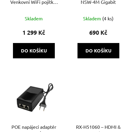
Venkovní WiFi pojítko,
NSW-4M Gigabit
2,4GHz, 300Mbps, 1km
Skladem
Skladem
(4 ks)
1 299 Kč
690 Kč
DO KOŠÍKU
DO KOŠÍKU
POE napájecí adaptér
RX-H51060 – HDMI &