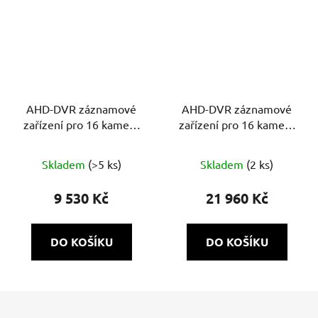
AHD-DVR záznamové
AHD-DVR záznamové
zařízení pro 16 kamery
zařízení pro 16 kamery
5-N Mpx XVR5116HS-I3
8 Mpx XVR5116HE-4KL-
I3
Skladem
(>5 ks)
Skladem
(2 ks)
9 530 Kč
21 960 Kč
DO KOŠÍKU
DO KOŠÍKU
Z
á