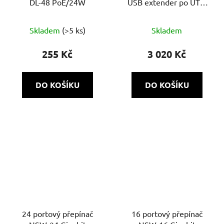
DL-48 PoE/24W
USB extender po UTP,
Full HD, dosah 60 m,
Průměrné
aktivní převodník
Skladem
(>5 ks)
Skladem
hodnocení
produktu
255 Kč
3 020 Kč
je
5,0
DO KOŠÍKU
DO KOŠÍKU
z
5
hvězdiček.
24 portový přepínač
16 portový přepínač