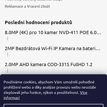
Reklamace a Vracení zboží
Poslední hodnocení produktů
8.0MP (4K) pro 10 kamer NVD-411 POE 6.0 Cloud
|
Hodnocení produktu je 5 z 5 hvězdiček.
2MP Bezdrátová Wi-Fi IP Kamera na baterie MBC-Cubic s mikrofonem, reproduktorem a slotem microSD
|
Hodnocení produktu je 2 z 5 hvězdiček.
2.0MP AHD kamera COD-331S FullHD 1.2
|
Hodnocení produktu je 5 z 5 hvězdiček.
Používáme cookies, abychom Vám umožnili pohodlné
Přijímáme online platby
prohlížení webu a díky analýze provozu webu neustále
zlepšovali jeho funkce, výkon a použitelnost.
Více
informací