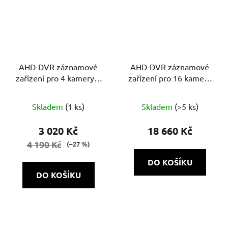
AHD-DVR záznamové
AHD-DVR záznamové
zařízení pro 4 kamery 8
zařízení pro 16 kamery
Mpx ADF-14S UltraHD
8 Mpx XVR5116H-4KL-I3
6.0
Skladem
(1 ks)
Skladem
(>5 ks)
3 020 Kč
18 660 Kč
4 190 Kč
(–27 %)
DO KOŠÍKU
DO KOŠÍKU