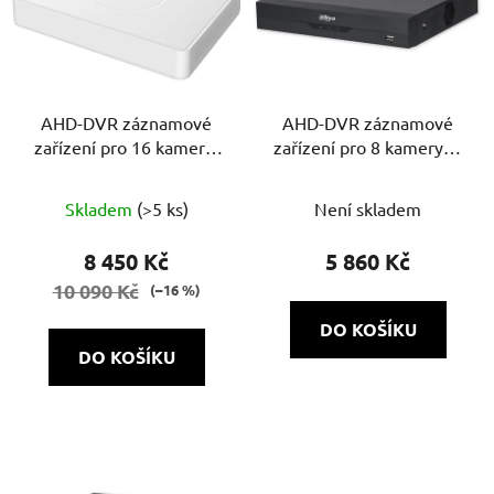
AHD-DVR záznamové
AHD-DVR záznamové
zařízení pro 16 kamer 2
zařízení pro 8 kamery 5-
Mpx iDS-7116HQHI-
N Mpx XVR5108HS-I3
M1/S(C)
Skladem
(>5 ks)
Není skladem
8 450 Kč
5 860 Kč
10 090 Kč
(–16 %)
DO KOŠÍKU
DO KOŠÍKU