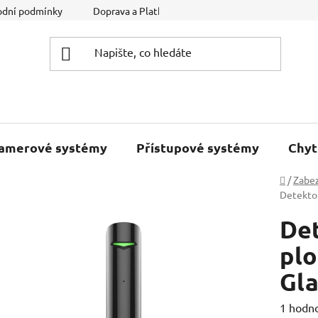
dní podmínky
Doprava a Platba
Podmínky ochrany osobníc
kamerové systémy
Přístupové systémy
Chyt
Domů
/
Zabe
Detektor
Det
pl
Gla
Průměr
1 hodn