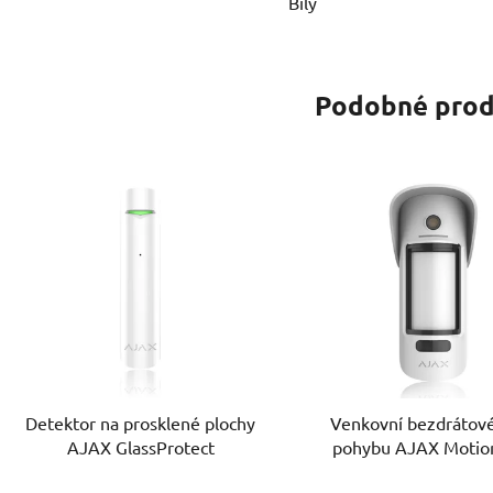
Bílý
Podobné prod
Detektor na prosklené plochy
Venkovní bezdrátové
AJAX GlassProtect
pohybu AJAX Moti
Outdoor s kamerou a 