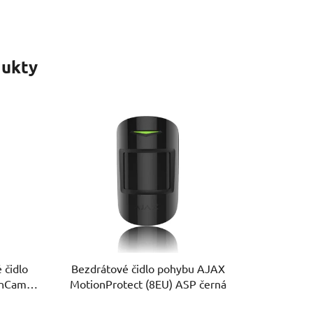
ukty
 čidlo
Bezdrátové čidlo pohybu AJAX
onCam
MotionProtect (8EU) ASP černá
možností