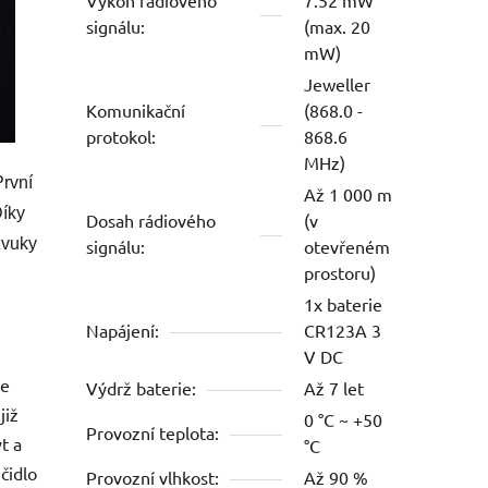
signálu:
(max. 20
mW)
Jeweller
Komunikační
(868.0 -
protokol:
868.6
MHz)
První
Až 1 000 m
Díky
Dosah rádiového
(v
zvuky
signálu:
otevřeném
prostoru)
1x baterie
Napájení:
CR123A 3
V DC
je
Výdrž baterie:
Až 7 let
již
0 °C ~ +50
Provozní teplota:
t a
°C
čidlo
Provozní vlhkost:
Až 90 %