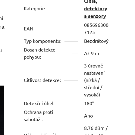
Čidla,
Kategorie
detektory
a senzory
ní
085696300
na,
EAN
7125
Typ komponentu:
Bezdrátový
Dosah detekce
u
Až 9 m
pohybu:
3 úrovně
nastavení
Citlivost detekce:
(nízká /
střední /
vysoká)
Detekční úhel:
180°
Ochrana proti
Ano
sabotáži:
8.76 dBm /
Výkon rádiového
7.52 mW