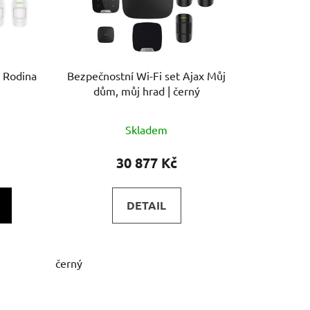
 Rodina
Bezpečnostní Wi-Fi set Ajax Můj
dům, můj hrad | černý
Průměrné
Skladem
hodnocení
produktu
30 877 Kč
je
4,5
DETAIL
z
5
hvězdiček.
černý