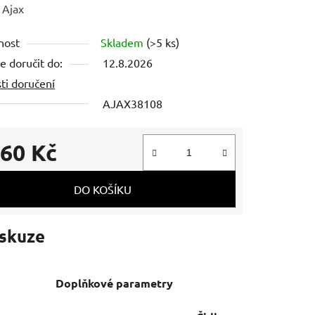
ení
:
Ajax
tu
nost
Skladem
(>5 ks)
 doručit do:
12.8.2026
ti doručení
AJAX38108
ek.
660 Kč
 cena:
DO KOŠÍKU
skuze
Doplňkové parametry