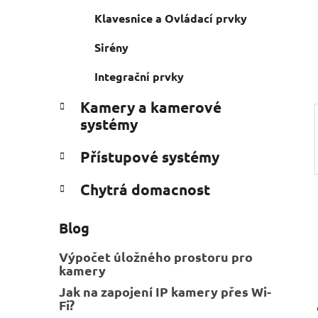
n
e
n
Klavesnice a Ovládací prvky
í
Sirény
p
a
Integrační prvky
n
Kamery a kamerové
e
systémy
l
Přístupové systémy
Chytrá domacnost
Blog
Výpočet úložného prostoru pro
kamery
Jak na zapojení IP kamery přes Wi-
Fi?