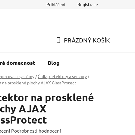
Přihlášení
Registrace
h údajů
Reklamace a Vracení zboží
PRÁZDNÝ KOŠÍK
NÁKUPNÍ
KOŠÍK
rá domacnost
Blog
zpečovací systémy
/
Čidla, detektory a senzory
/
 na prosklené plochy AJAX GlassProtect
ektor na prosklené
ochy AJAX
ssProtect
né
ocení
Podrobnosti hodnocení