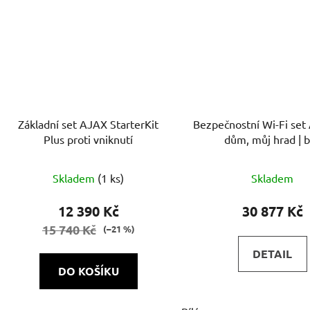
Základní set AJAX StarterKit
Bezpečnostní Wi-Fi set
Plus proti vniknutí
dům, můj hrad | b
Průměrné
Skladem
(1 ks)
Skladem
hodnocení
produktu
12 390 Kč
30 877 Kč
je
15 740 Kč
(–21 %)
5,0
DETAIL
z
DO KOŠÍKU
5
hvězdiček.