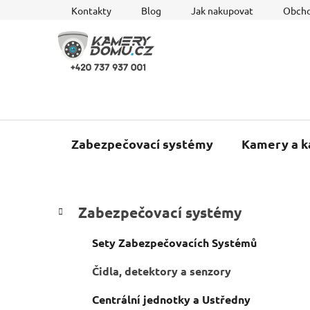
Přejít
Kontakty
Blog
Jak nakupovat
Obcho
na
obsah
Zabezpečovací systémy
Kamery a 
P
K
Přeskočit
Zabezpečovací systémy
a
o
kategorie
t
s
Sety Zabezpečovacích Systémů
e
t
g
Čidla, detektory a senzory
r
o
a
r
Centrální jednotky a Ustředny
i