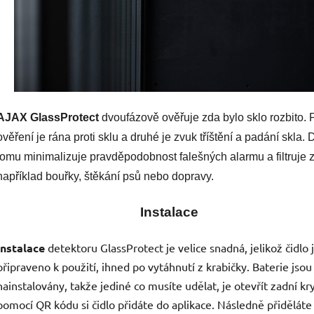
AJAX GlassProtect
dvoufázově ověřuje zda bylo sklo rozbito. 
ověření je rána proti sklu a druhé je zvuk tříštění a padání skla. 
tomu minimalizuje pravděpodobnost falešných alarmu a filtruje 
například bouřky, štěkání psů nebo dopravy.
Instalace
Instalace
detektoru GlassProtect je velice snadná, jelikož čidlo 
připraveno k použití, ihned po vytáhnutí z krabičky. Baterie jsou 
nainstalovány, takže jediné co musíte udělat, je otevřít zadní kry
pomocí QR kódu si čidlo přidáte do aplikace. Následně přiděláte 