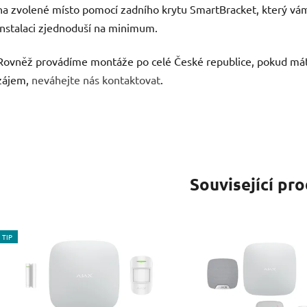
na zvolené místo pomocí zadního krytu SmartBracket, který vá
instalaci zjednoduší na minimum.
Rovněž provádíme montáže po celé České republice, pokud má
zájem,
neváhejte nás kontaktovat
.
Související pr
TIP