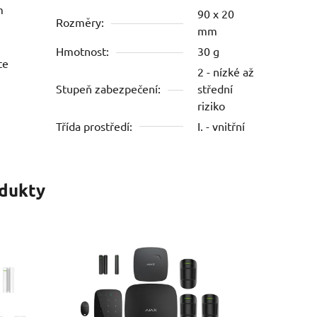
m
90 x 20
Rozměry:
mm
Hmotnost:
30 g
te
2 - nízké až
Stupeň zabezpečení:
střední
riziko
Třída prostředí:
I. - vnitřní
odukty