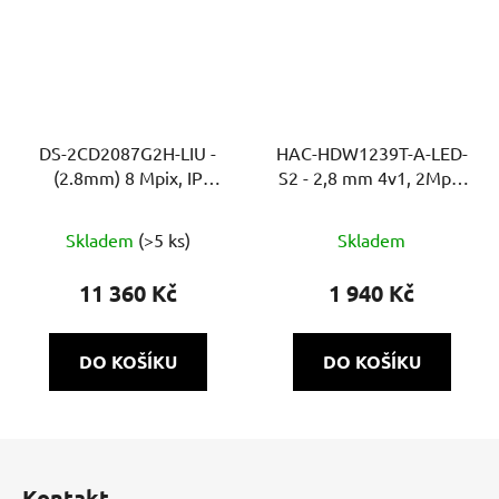
DS-2CD2087G2H-LIU -
HAC-HDW1239T-A-LED-
(2.8mm) 8 Mpix, IP
S2 - 2,8 mm 4v1, 2Mpix
bullet, hybridní přísvit
Starlight Full color, bílé
40m, WDR, mikrofon
LED 40m, WDR, MIC
Skladem
(>5 ks)
Skladem
11 360 Kč
1 940 Kč
DO KOŠÍKU
DO KOŠÍKU
Z
á
Kontakt