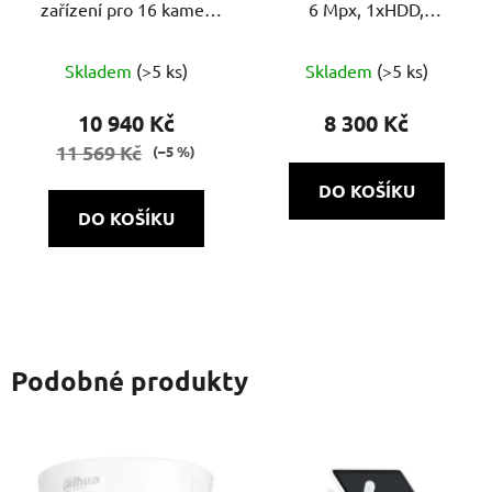
zařízení pro 16 kamer
6 Mpx, 1xHDD,
NVH-1622 POE SH 1.0
60Mb/60Mb H.265+, 8x
PoE
Skladem
(>5 ks)
Skladem
(>5 ks)
10 940 Kč
8 300 Kč
11 569 Kč
(–5 %)
DO KOŠÍKU
DO KOŠÍKU
Podobné produkty