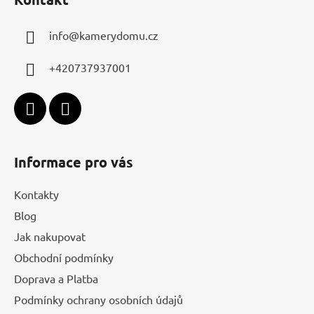
p
a
info
@
kamerydomu.cz
t
í
+420737937001
Informace pro vás
Kontakty
Blog
Jak nakupovat
Obchodní podmínky
Doprava a Platba
Podmínky ochrany osobních údajů