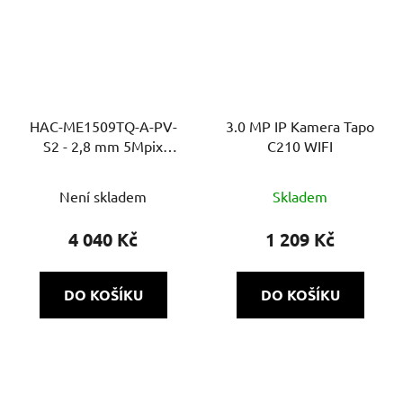
HAC-ME1509TQ-A-PV-
3.0 MP IP Kamera Tapo
S2 - 2,8 mm 5Mpix
C210 WIFI
Smart Dual přísvit, 40m,
MIC, siréna, Super adapt
Není skladem
Skladem
4 040 Kč
1 209 Kč
DO KOŠÍKU
DO KOŠÍKU