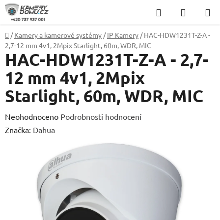
Přejít
Hledat
NÁKUP
na
KOŠÍK
obsah
Domů
/
Kamery a kamerové systémy
/
IP Kamery
/
HAC-HDW1231T-Z-A -
2,7-12 mm 4v1, 2Mpix Starlight, 60m, WDR, MIC
HAC-HDW1231T-Z-A - 2,7-
12 mm 4v1, 2Mpix
Starlight, 60m, WDR, MIC
Průměrné
Neohodnoceno
Podrobnosti hodnocení
hodnocení
Značka:
Dahua
produktu
je
0,0
z
5
hvězdiček.