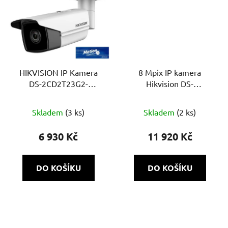
HIKVISION IP Kamera
8 Mpix IP kamera
DS-2CD2T23G2-
Hikvision DS-
4I(2.8mm)
2CD2683G2-IZS - (2.8-
12mm), bullet, IR 60m,
Skladem
(3 ks)
Skladem
(2 ks)
WDR, AcuSense
6 930 Kč
11 920 Kč
DO KOŠÍKU
DO KOŠÍKU