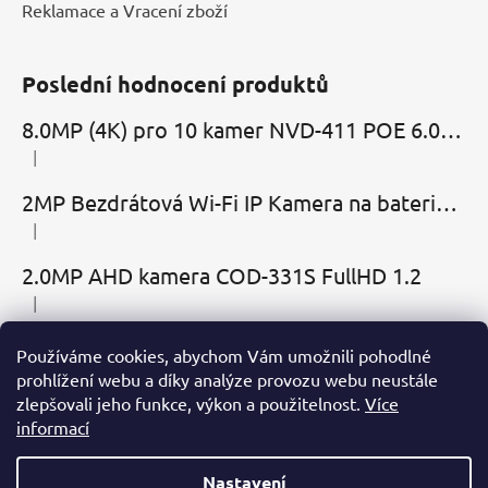
Reklamace a Vracení zboží
Poslední hodnocení produktů
8.0MP (4K) pro 10 kamer NVD-411 POE 6.0 Cloud
|
Hodnocení produktu je 5 z 5 hvězdiček.
2MP Bezdrátová Wi-Fi IP Kamera na baterie MBC-Cubic s mikrofonem, reproduktorem a slotem microSD
|
Hodnocení produktu je 2 z 5 hvězdiček.
2.0MP AHD kamera COD-331S FullHD 1.2
|
Hodnocení produktu je 5 z 5 hvězdiček.
Používáme cookies, abychom Vám umožnili pohodlné
Přijímáme online platby
prohlížení webu a díky analýze provozu webu neustále
zlepšovali jeho funkce, výkon a použitelnost.
Více
informací
Nastavení