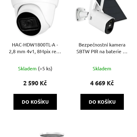
HAC-HDW1800TL-A -
Bezpečnostní kamera
2,8 mm 4v1, 8Mpix real-
SBTW PIR na baterie se
time, 30m, MIC
solárním panelem
Skladem
(>5 ks)
Skladem
2 590 Kč
4 669 Kč
DO KOŠÍKU
DO KOŠÍKU