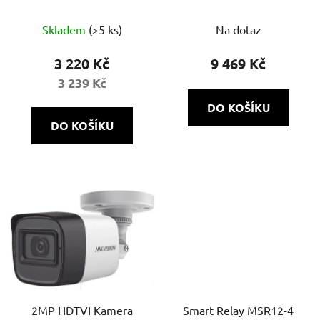
2CE16U7T-ITF | 4v1 |
černá
WDR
Skladem
(>5 ks)
Na dotaz
3 220 Kč
9 469 Kč
3 239 Kč
DO KOŠÍKU
DO KOŠÍKU
2MP HDTVI Kamera
Smart Relay MSR12-4