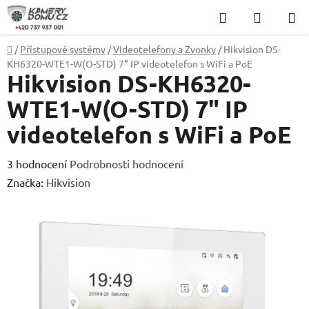
Přejít
Hledat
NÁKUP
na
KOŠÍK
obsah
Domů
/
Přístupové systémy
/
Videotelefony a Zvonky
/
Hikvision DS-
KH6320-WTE1-W(O-STD) 7" IP videotelefon s WiFi a PoE
Hikvision DS-KH6320-
WTE1-W(O-STD) 7" IP
videotelefon s WiFi a PoE
Průměrné
3 hodnocení
Podrobnosti hodnocení
hodnocení
Značka:
Hikvision
produktu
je
4,7
z
5
hvězdiček.