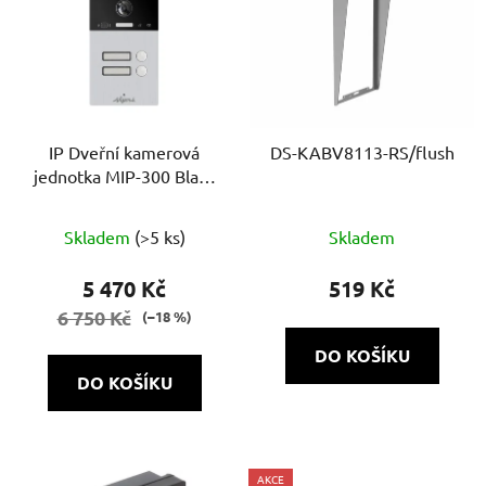
IP Dveřní kamerová
DS-KABV8113-RS/flush
jednotka MIP-300 Black
2B
Skladem
(>5 ks)
Skladem
5 470 Kč
519 Kč
6 750 Kč
(–18 %)
DO KOŠÍKU
DO KOŠÍKU
AKCE