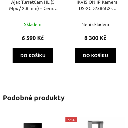
Ajax TurretCam HL (5
HIKVISION IP Kamera
Mpx / 2.8 mm) – Černá:
DS-2CD2386G2-
Drátová chytrá IP
ISU/SL(2.8mm)(C)
kamera s AI detekcí,
(BLACK)
Skladem
Není skladem
hybridním přísvitem a
bleskovým přenosem
6 590 Kč
8 300 Kč
JetSparrow
DO KOŠÍKU
DO KOŠÍKU
Podobné produkty
AKCE