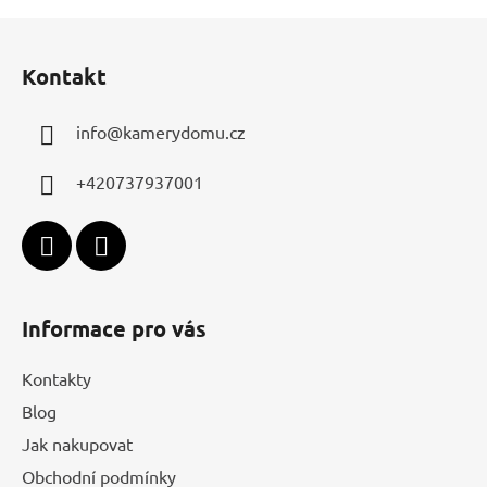
Z
á
Kontakt
p
a
info
@
kamerydomu.cz
t
í
+420737937001
Informace pro vás
Kontakty
Blog
Jak nakupovat
Obchodní podmínky