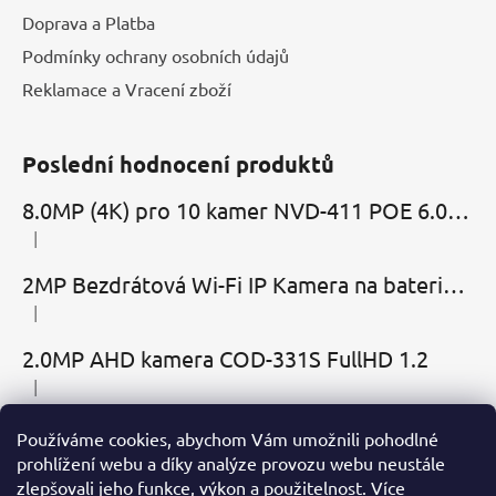
Doprava a Platba
Podmínky ochrany osobních údajů
Reklamace a Vracení zboží
Poslední hodnocení produktů
8.0MP (4K) pro 10 kamer NVD-411 POE 6.0 Cloud
|
Hodnocení produktu je 5 z 5 hvězdiček.
2MP Bezdrátová Wi-Fi IP Kamera na baterie MBC-Cubic s mikrofonem, reproduktorem a slotem microSD
|
Hodnocení produktu je 2 z 5 hvězdiček.
2.0MP AHD kamera COD-331S FullHD 1.2
|
Hodnocení produktu je 5 z 5 hvězdiček.
Používáme cookies, abychom Vám umožnili pohodlné
Přijímáme online platby
prohlížení webu a díky analýze provozu webu neustále
zlepšovali jeho funkce, výkon a použitelnost.
Více