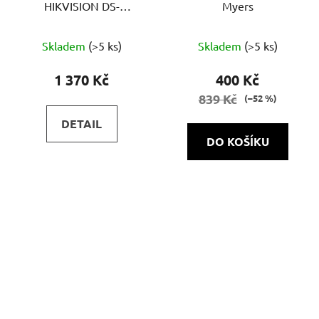
HIKVISION DS-
Myers
2CE16D0T-ITFS | 4v1 |
Průměrné
DWDR | MIC
Skladem
(>5 ks)
Skladem
(>5 ks)
hodnocení
produktu
1 370 Kč
400 Kč
je
839 Kč
(–52 %)
5,0
DETAIL
z
DO KOŠÍKU
5
hvězdiček.