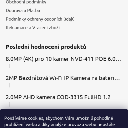
Obchodní podmínky
Doprava a Platba
Podmínky ochrany osobních údajů
Reklamace a Vracení zboží
Poslední hodnocení produktů
8.0MP (4K) pro 10 kamer NVD-411 POE 6.0 Cloud
|
Hodnocení produktu je 5 z 5 hvězdiček.
2MP Bezdrátová Wi-Fi IP Kamera na baterie MBC-Cubic s mikrofonem, reproduktorem a slotem microSD
|
Hodnocení produktu je 2 z 5 hvězdiček.
2.0MP AHD kamera COD-331S FullHD 1.2
|
Hodnocení produktu je 5 z 5 hvězdiček.
Používáme cookies, abychom Vám umožnili pohodlné
Přijímáme online platby
prohlížení webu a díky analýze provozu webu neustále