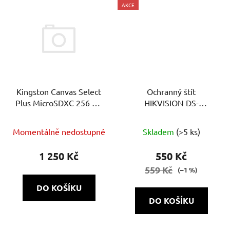
AKCE
Kingston Canvas Select
Ochranný štít
Plus MicroSDXC 256 GB
HIKVISION DS-
+ SD adaptér: Odolná
1250ZJ(BLACK)
paměťová karta pro
Momentálně nedostupné
Skladem
(>5 ks)
bezpečnostní kamery i
mobilní zařízení
1 250 Kč
550 Kč
559 Kč
(–1 %)
DO KOŠÍKU
DO KOŠÍKU