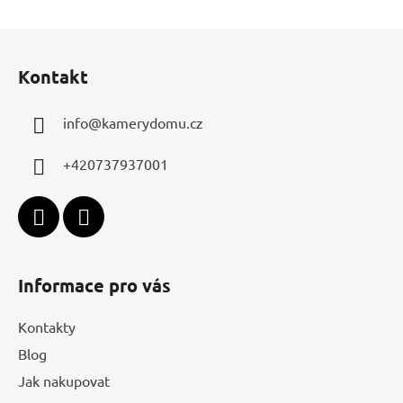
Z
á
Kontakt
p
a
info
@
kamerydomu.cz
t
í
+420737937001
Informace pro vás
Kontakty
Blog
Jak nakupovat