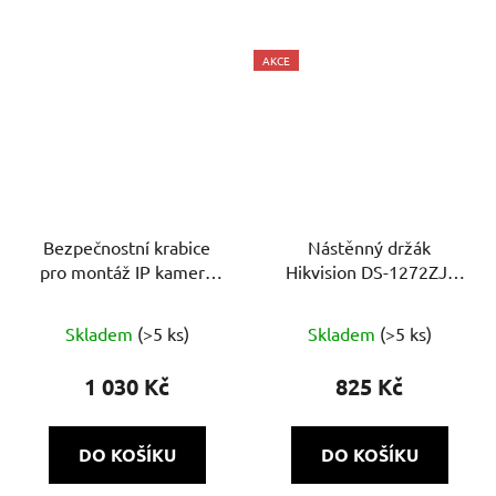
AKCE
Bezpečnostní krabice
Nástěnný držák
pro montáž IP kamery
Hikvision DS-1272ZJ-
AXAJ JunctionBox - bílá
120(Black)
Skladem
(>5 ks)
Skladem
(>5 ks)
1 030 Kč
825 Kč
DO KOŠÍKU
DO KOŠÍKU