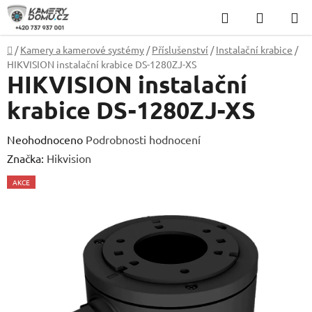
Přejít
Hledat
NÁKUP
na
KOŠÍK
obsah
Domů
/
Kamery a kamerové systémy
/
Příslušenství
/
Instalační krabice
/
HIKVISION instalační krabice DS-1280ZJ-XS
HIKVISION instalační
krabice DS-1280ZJ-XS
Průměrné
Neohodnoceno
Podrobnosti hodnocení
hodnocení
Značka:
Hikvision
produktu
AKCE
je
0,0
z
5
hvězdiček.