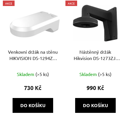
AKCE
AKCE
Venkovní držák na stěnu
Nástěnný držák
HIKVISION DS-1294ZJ-
Hikvision DS-1273ZJ-
PT
130-TRL(BLACK)
Skladem
(>5 ks)
Skladem
(>5 ks)
730 Kč
990 Kč
DO KOŠÍKU
DO KOŠÍKU