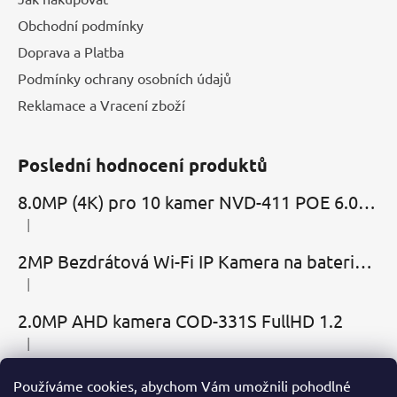
Obchodní podmínky
Doprava a Platba
Podmínky ochrany osobních údajů
Reklamace a Vracení zboží
Poslední hodnocení produktů
8.0MP (4K) pro 10 kamer NVD-411 POE 6.0 Cloud
|
Hodnocení produktu je 5 z 5 hvězdiček.
2MP Bezdrátová Wi-Fi IP Kamera na baterie MBC-Cubic s mikrofonem, reproduktorem a slotem microSD
|
Hodnocení produktu je 2 z 5 hvězdiček.
2.0MP AHD kamera COD-331S FullHD 1.2
|
Hodnocení produktu je 5 z 5 hvězdiček.
Používáme cookies, abychom Vám umožnili pohodlné