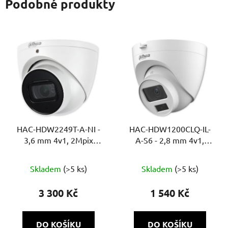
Podobné produkty
HAC-HDW2249T-A-NI -
HAC-HDW1200CLQ-IL-
3,6 mm 4v1, 2Mpix
A-S6 - 2,8 mm 4v1,
Starlight Full color,
2Mpix Smart Dual
WDR, MIC
přísvit, IR a bílé LED
Skladem
(>5 ks)
Skladem
(>5 ks)
20m, DWDR, MIC, Super
adapt
3 300 Kč
1 540 Kč
DO KOŠÍKU
DO KOŠÍKU