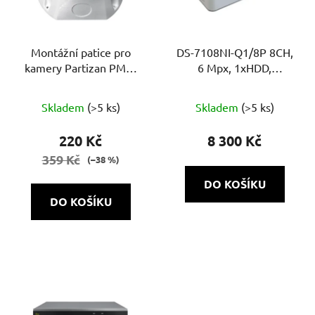
Montážní patice pro
DS-7108NI-Q1/8P 8CH,
kamery Partizan PMB-
6 Mpx, 1xHDD,
120 Bílá
60Mb/60Mb H.265+, 8x
PoE
Skladem
(>5 ks)
Skladem
(>5 ks)
220 Kč
8 300 Kč
359 Kč
(–38 %)
DO KOŠÍKU
DO KOŠÍKU