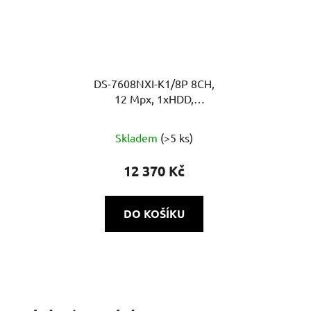
DS-7608NXI-K1/8P 8CH,
12 Mpx, 1xHDD,
80Mb/80Mb, H.265+,
Průměrné
VCA, 4K, AcuSense, PoE
Skladem
(>5 ks)
hodnocení
produktu
12 370 Kč
je
5,0
DO KOŠÍKU
z
5
hvězdiček.