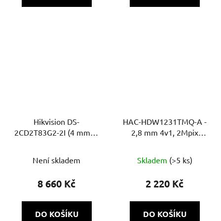
Hikvision DS-
HAC-HDW1231TMQ-A -
2CD2T83G2-2I (4 mm) –
2,8 mm 4v1, 2Mpix
8MP IP bullet kamera, IR
Starlight, 60m, MIC
60 m, AcuSense, WDR
Není skladem
Skladem
(>5 ks)
120 dB
8 660 Kč
2 220 Kč
DO KOŠÍKU
DO KOŠÍKU