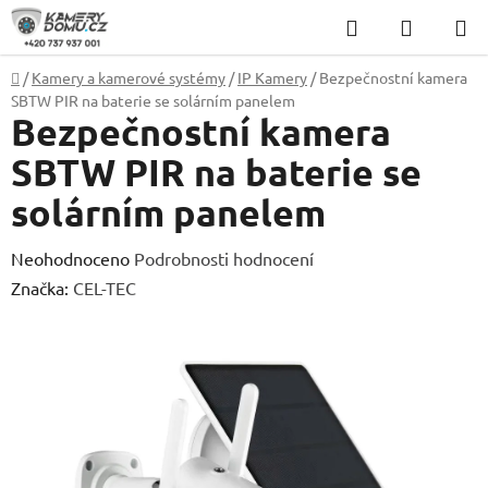
Přejít
Hledat
NÁKUP
na
KOŠÍK
obsah
Domů
/
Kamery a kamerové systémy
/
IP Kamery
/
Bezpečnostní kamera
SBTW PIR na baterie se solárním panelem
Bezpečnostní kamera
SBTW PIR na baterie se
solárním panelem
Průměrné
Neohodnoceno
Podrobnosti hodnocení
hodnocení
Značka:
CEL-TEC
produktu
je
0,0
z
5
hvězdiček.