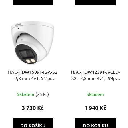
HAC-HDW1509T-IL-A-S2
HAC-HDW1239T-A-LED-
- 2,8 mm 4v1, 5Mpix
S2 - 2,8 mm 4v1, 2Mpix
Smart Dual přísvit, IR a
Starlight Full color, bílé
bílé LED 40m, WDR,
LED 40m, WDR, MIC
Skladem
(>5 ks)
Skladem
MIC, Super adapt
3 730 Kč
1 940 Kč
DO KOŠÍKU
DO KOŠÍKU