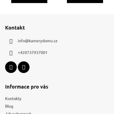
Z
á
Kontakt
p
a
info
@
kamerydomu.cz
t
í
+420737937001
Informace pro vás
Kontakty
Blog
Jak nakupovat