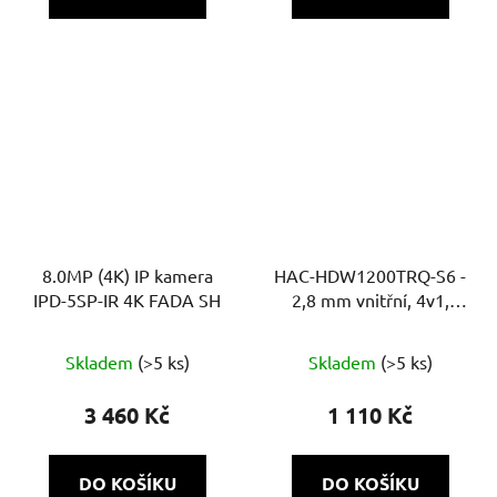
8.0MP (4K) IP kamera
HAC-HDW1200TRQ-S6 -
IPD-5SP-IR 4K FADA SH
2,8 mm vnitřní, 4v1,
2Mpix, IR 30m, DWDR,
Super adapt
Skladem
(>5 ks)
Skladem
(>5 ks)
3 460 Kč
1 110 Kč
DO KOŠÍKU
DO KOŠÍKU