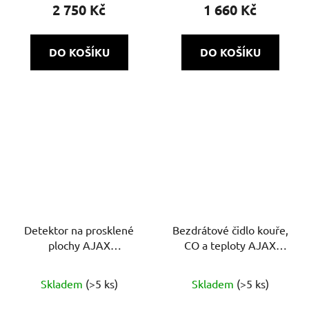
produktu
2 750 Kč
1 660 Kč
je
5,0
DO KOŠÍKU
DO KOŠÍKU
z
5
hvězdiček.
Detektor na prosklené
Bezdrátové čidlo kouře,
plochy AJAX
CO a teploty AJAX
GlassProtect
FireProtect Plus
Průměrné
Průměrné
Skladem
(>5 ks)
Skladem
(>5 ks)
hodnocení
hodnocení