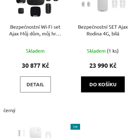
Bezpečnostní Wi-Fi set
Bezpečnostní SET Ajax
Ajax Můj dům, můj hrad
Rodina 4G, bílá
| černý
Průměrné
Skladem
Skladem
(1 ks)
hodnocení
produktu
30 877 Kč
23 990 Kč
je
4,5
DETAIL
DO KOŠÍKU
z
5
hvězdiček.
černý
TIP