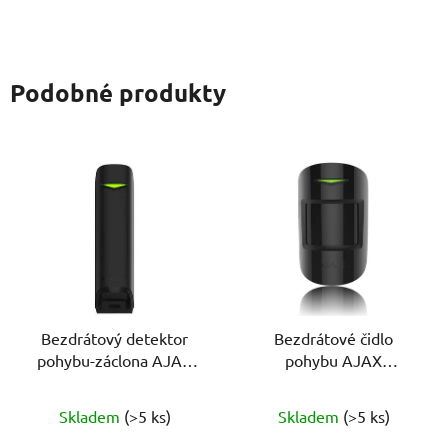
Podobné produkty
Bezdrátový detektor
Bezdrátové čidlo
pohybu-záclona AJAX
pohybu AJAX
MotionProtect Curtain
MotionProtect (8EU)
(8EU) ASP černá
ASP černá
Skladem
(>5 ks)
Skladem
(>5 ks)