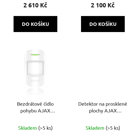
2 610 Kč
2 100 Kč
DO KOŠÍKU
DO KOŠÍKU
Bezdrátové čidlo
Detektor na prosklené
pohybu AJAX
plochy AJAX
MotionProtect Plus
GlassProtect
Průměrné
Skladem
(>5 ks)
Skladem
(>5 ks)
hodnocení