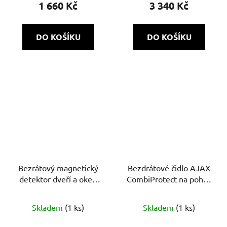
produktu
produktu
1 660 Kč
3 340 Kč
je
je
5,0
5,0
DO KOŠÍKU
DO KOŠÍKU
z
z
5
5
hvězdiček.
hvězdiček.
Bezrátový magnetický
Bezdrátové čidlo AJAX
detektor dveří a oken
CombiProtect na pohyb
AJAX DoorProtect (8EU)
s detektor tříštění skla
ASP černá
Skladem
(1 ks)
Skladem
(1 ks)