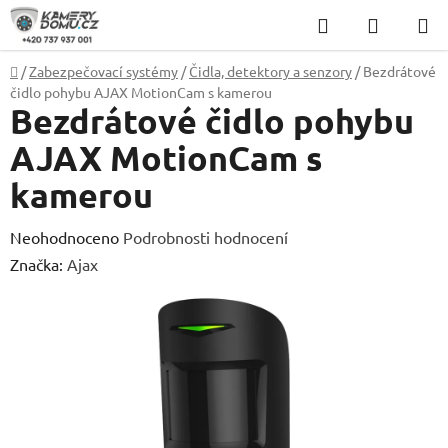
Přejít
Hledat
NÁKUP
na
KOŠÍK
obsah
Domů
/
Zabezpečovací systémy
/
Čidla, detektory a senzory
/
Bezdrátové
čidlo pohybu AJAX MotionCam s kamerou
Bezdrátové čidlo pohybu
AJAX MotionCam s
kamerou
Průměrné
Neohodnoceno
Podrobnosti hodnocení
hodnocení
Značka:
Ajax
produktu
je
0,0
z
5
hvězdiček.