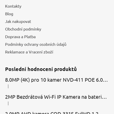
Kontakty
Blog
Jak nakupovat
Obchodní podmínky
Doprava a Platba
Podmínky ochrany osobních údajů
Reklamace a Vracení zboží
Poslední hodnocení produktů
8.0MP (4K) pro 10 kamer NVD-411 POE 6.0 Cloud
|
Hodnocení produktu je 5 z 5 hvězdiček.
2MP Bezdrátová Wi-Fi IP Kamera na baterie MBC-Cubic s mikrofonem, reproduktorem a slotem microSD
|
Hodnocení produktu je 2 z 5 hvězdiček.
2.0MP AHD kamera COD-331S FullHD 1.2