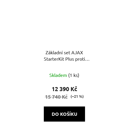
Základní set AJAX
StarterKit Plus proti
vniknutí
Průměrné
Skladem
(1 ks)
hodnocení
produktu
12 390 Kč
je
15 740 Kč
(–21 %)
5,0
z
DO KOŠÍKU
5
hvězdiček.