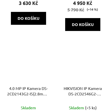
3 630 Kč
4 950 Kč
5 790 Kč
(–14 %)
DO KOŠÍKU
DO KOŠÍKU
4.0 MP IP Kamera DS-
HIKVISION IP Kamera
2CD2143G2-IS(2.8mm) |
DS-2CD2546G2-
černá
IS(2.8mm)(C)
Skladem
Skladem
(>5 ks)