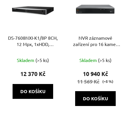
DS-7608NXI-K1/8P 8CH,
NVR záznamové
12 Mpx, 1xHDD,
zařízení pro 16 kamer
80Mb/80Mb, H.265+,
NVH-1622 POE SH 1.0
Průměrné
VCA, 4K, AcuSense, PoE
Skladem
(>5 ks)
Skladem
(>5 ks)
hodnocení
produktu
12 370 Kč
10 940 Kč
je
11 569 Kč
(–5 %)
5,0
DO KOŠÍKU
z
DO KOŠÍKU
5
hvězdiček.