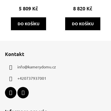
5 809 Kč
8 820 Kč
DO KOŠÍKU
DO KOŠÍKU
Z
á
Kontakt
p
a
info
@
kamerydomu.cz
t
í
+420737937001