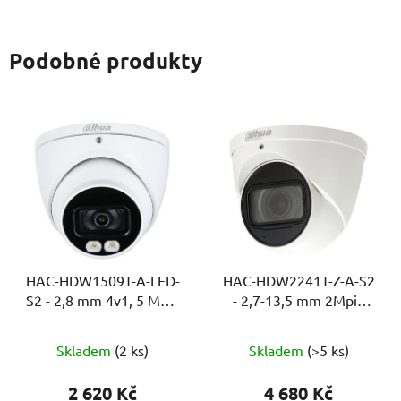
Podobné produkty
HAC-HDW1509T-A-LED-
HAC-HDW2241T-Z-A-S2
S2 - 2,8 mm 4v1, 5 Mpix
- 2,7-13,5 mm 2Mpix
Starlight Fullcolor, bílé
Starlight, 60m, WDR,
LED 40m, WDR, MIC
MIC, Super adapt
Skladem
(2 ks)
Skladem
(>5 ks)
2 620 Kč
4 680 Kč