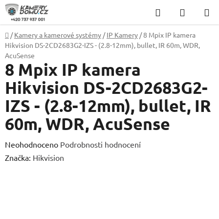
Přejít
Hledat
NÁKUP
na
KOŠÍK
obsah
Domů
/
Kamery a kamerové systémy
/
IP Kamery
/
8 Mpix IP kamera
Hikvision DS-2CD2683G2-IZS - (2.8-12mm), bullet, IR 60m, WDR,
AcuSense
8 Mpix IP kamera
Hikvision DS-2CD2683G2-
IZS - (2.8-12mm), bullet, IR
60m, WDR, AcuSense
Průměrné
Neohodnoceno
Podrobnosti hodnocení
hodnocení
Značka:
Hikvision
produktu
je
0,0
z