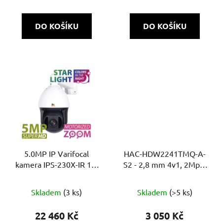
DO KOŠÍKU
DO KOŠÍKU
5.0MP IP Varifocal
HAC-HDW2241TMQ-A-
kamera IPS-230X-IR 1.3
S2 - 2,8 mm 4v1, 2Mpix
Starlight
Starlight, 60m, Super
adapt, WDR, MIC
Skladem
(3 ks)
Skladem
(>5 ks)
22 460 Kč
3 050 Kč