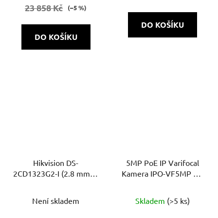
23 858 Kč
(–5 %)
DO KOŠÍKU
DO KOŠÍKU
Hikvision DS-
5MP PoE IP Varifocal
2CD1323G2-I (2.8 mm) –
Kamera IPO-VF5MP AF
2MP IP dome ball
Starlight v2.0 s
kamera, IR 30 m, Motion
automatickým ostřením
Není skladem
Skladem
(>5 ks)
Detection 2.0, DWDR
a microSD slotem