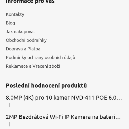
Informace pro vás
Kontakty
Blog
Jak nakupovat
Obchodní podmínky
Doprava a Platba
Podmínky ochrany osobních údajů
Reklamace a Vracení zboží
Poslední hodnocení produktů
8.0MP (4K) pro 10 kamer NVD-411 POE 6.0 Cloud
|
Hodnocení produktu je 5 z 5 hvězdiček.
2MP Bezdrátová Wi-Fi IP Kamera na baterie MBC-Cubic s mikrofonem, reproduktorem a slotem microSD
|
Hodnocení produktu je 2 z 5 hvězdiček.