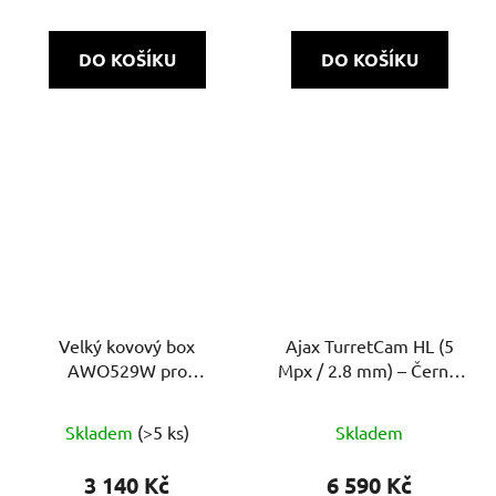
DO KOŠÍKU
DO KOŠÍKU
Velký kovový box
Ajax TurretCam HL (5
AWO529W pro
Mpx / 2.8 mm) – Černá:
uzamčení rekordéru,
Drátová chytrá IP
nástěnný, bílý
kamera s AI detekcí,
Skladem
(>5 ks)
Skladem
hybridním přísvitem a
bleskovým přenosem
3 140 Kč
6 590 Kč
JetSparrow