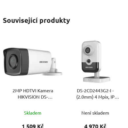
Související produkty
2MP HDTVI Kamera
DS-2CD2443G2-I -
HIKVISION DS-
(2.0mm) 4 Mpix, IP
2CE17D0T-IT3F | 4v1 |
cubel, IR 10m, WDR,
DWDR
AcuSense
Skladem
Není skladem
1 509 Kč
4 970 Kč