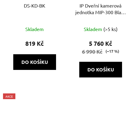
DS-KD-BK
IP Dveřní kamerová
jednotka MIP-300 Black
4B
Skladem
Skladem
(>5 ks)
819 Kč
5 760 Kč
6 990 Kč
(–17 %)
DO KOŠÍKU
DO KOŠÍKU
AKCE