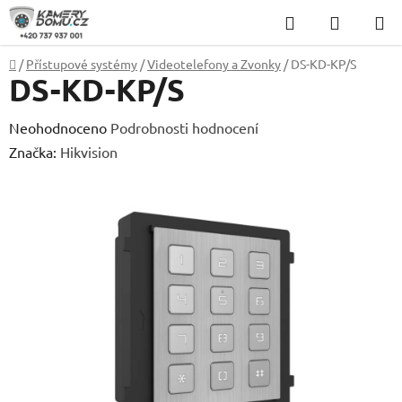
Přejít
Hledat
NÁKUP
na
KOŠÍK
obsah
Domů
/
Přístupové systémy
/
Videotelefony a Zvonky
/
DS-KD-KP/S
DS-KD-KP/S
Průměrné
Neohodnoceno
Podrobnosti hodnocení
hodnocení
Značka:
Hikvision
produktu
je
0,0
z
5
hvězdiček.