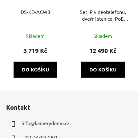
DS-KD-ACW3
Set IP videotelefonu,
dveřní stanice, PoE
switche a MicroSD karty
Průměrné
Skladem
Skladem
hodnocení
produktu
3 719 Kč
12 490 Kč
je
5,0
DO KOŠÍKU
DO KOŠÍKU
z
5
hvězdiček.
Z
á
Kontakt
p
a
info
@
kamerydomu.cz
t
í
+420737937001