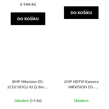
3 144 Kč
DO KOŠÍKU
DO KOŠÍKU
8MP Hikvision DS-
2MP HDTVI Kamera
2CD2183G2-IU (2.8mm)
HIKVISION DS-
– AcuSense IP dome
2CE16D8T-IT3F | 4v1 |
Průměrné
kamera s IR přísvitem
WDR
Skladem
(>5 ks)
Skladem
30m
hodnocení