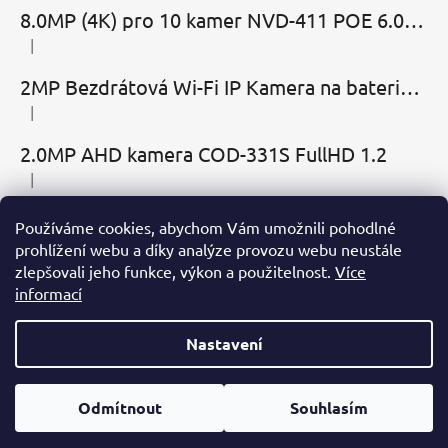
8.0MP (4K) pro 10 kamer NVD-411 POE 6.0 Cloud
|
Hodnocení produktu je 5 z 5 hvězdiček.
2MP Bezdrátová Wi-Fi IP Kamera na baterie MBC-Cubic s mikrofonem, reproduktorem a slotem microSD
|
Hodnocení produktu je 2 z 5 hvězdiček.
2.0MP AHD kamera COD-331S FullHD 1.2
|
Hodnocení produktu je 5 z 5 hvězdiček.
Používáme cookies, abychom Vám umožnili pohodlné
Přijímáme online platby
prohlížení webu a díky analýze provozu webu neustále
zlepšovali jeho funkce, výkon a použitelnost.
Více
informací
Nastavení
Vytvořil Shoptet
Odmítnout
Souhlasím
Copyright 2026
KameryDomu.cz
. Všechna práva
vyhrazena.