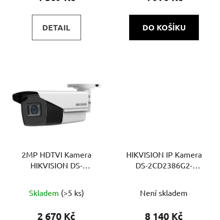
DETAIL
DO KOŠÍKU
2MP HDTVI Kamera
HIKVISION IP Kamera
HIKVISION DS-
DS-2CD2386G2-
2CE19D0T-IT3ZF(2.7-
ISU/SL(4mm)(C)
13.5mm)(EU) | varifokal
Skladem
(>5 ks)
Není skladem
2 670 Kč
8 140 Kč