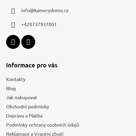
a
info
@
kamerydomu.cz
t
í
+420737937001
Informace pro vás
Kontakty
Blog
Jak nakupovat
Obchodní podmínky
Doprava a Platba
Podmínky ochrany osobních údajů
Reklamace a Vracení zboží