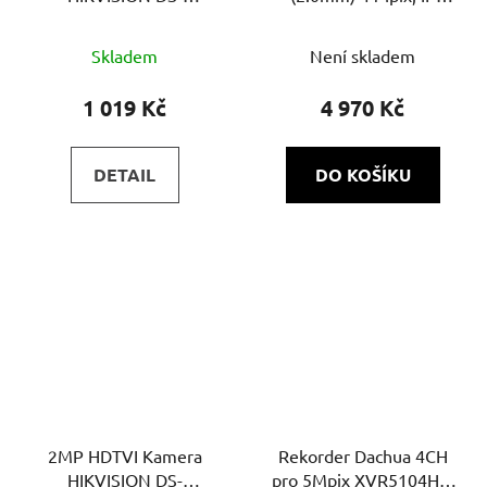
2CE16D0T-IRPF (C) | 4v1
cubel, IR 10m, WDR,
AcuSense
Skladem
Není skladem
1 019 Kč
4 970 Kč
DETAIL
DO KOŠÍKU
2MP HDTVI Kamera
Rekorder Dachua 4CH
HIKVISION DS-
pro 5Mpix XVR5104HS-