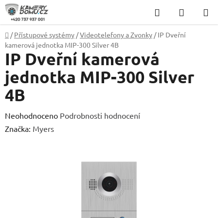
Přejít
Hledat
NÁKUP
na
KOŠÍK
obsah
Domů
/
Přístupové systémy
/
Videotelefony a Zvonky
/
IP Dveřní
kamerová jednotka MIP-300 Silver 4B
IP Dveřní kamerová
jednotka MIP-300 Silver
4B
Průměrné
Neohodnoceno
Podrobnosti hodnocení
hodnocení
Značka:
Myers
produktu
je
0,0
z
5
hvězdiček.