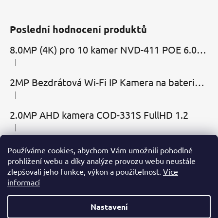
Poslední hodnocení produktů
8.0MP (4K) pro 10 kamer NVD-411 POE 6.0 Cloud
|
Hodnocení produktu je 5 z 5 hvězdiček.
2MP Bezdrátová Wi-Fi IP Kamera na baterie MBC-Cubic s mikrofonem, reproduktorem a slotem microSD
|
Hodnocení produktu je 2 z 5 hvězdiček.
2.0MP AHD kamera COD-331S FullHD 1.2
|
Hodnocení produktu je 5 z 5 hvězdiček.
Používáme cookies, abychom Vám umožnili pohodlné
Přijímáme online platby
prohlížení webu a díky analýze provozu webu neustále
zlepšovali jeho funkce, výkon a použitelnost.
Více
informací
Nastavení