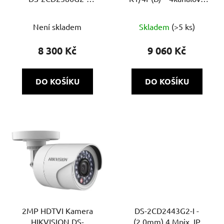
ISU/SL(2.8mm)(C)
NVR rekordér s
Průměrné
AcuSense a PoE
Není skladem
Skladem
(>5 ks)
hodnocení
produktu
8 300 Kč
9 060 Kč
je
5,0
DO KOŠÍKU
DO KOŠÍKU
z
5
hvězdiček.
2MP HDTVI Kamera
DS-2CD2443G2-I -
HIKVISION DS-
(2.0mm) 4 Mpix, IP