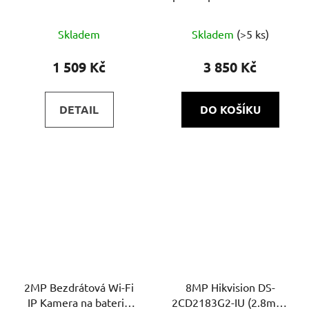
2CE17D0T-IT3F | 4v1 |
I3-V3 4CH
DWDR
Skladem
Skladem
(>5 ks)
1 509 Kč
3 850 Kč
DETAIL
DO KOŠÍKU
2MP Bezdrátová Wi-Fi
8MP Hikvision DS-
IP Kamera na baterie
2CD2183G2-IU (2.8mm)