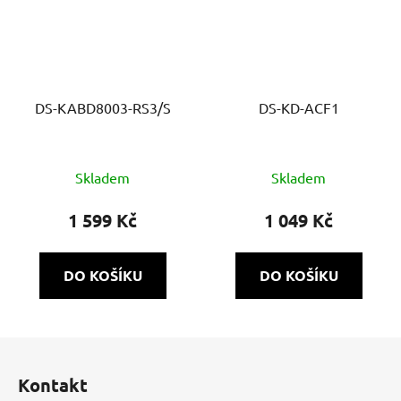
DS-KABD8003-RS3/S
DS-KD-ACF1
Skladem
Skladem
1 599 Kč
1 049 Kč
DO KOŠÍKU
DO KOŠÍKU
Z
á
Kontakt
p