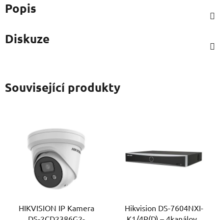
Popis
Diskuze
Související produkty
HIKVISION IP Kamera
Hikvision DS-7604NXI-
DS-2CD2386G2-
K1/4P(D) – 4kanálový