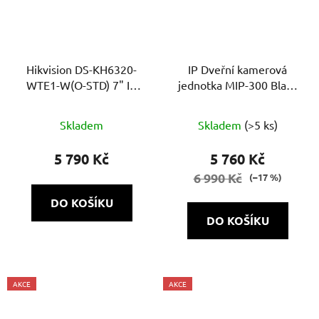
Hikvision DS-KH6320-
IP Dveřní kamerová
WTE1-W(O-STD) 7" IP
jednotka MIP-300 Black
videotelefon s WiFi a
4B
Průměrné
PoE
Skladem
Skladem
(>5 ks)
hodnocení
produktu
5 790 Kč
5 760 Kč
je
6 990 Kč
(–17 %)
4,7
DO KOŠÍKU
z
DO KOŠÍKU
5
hvězdiček.
AKCE
AKCE