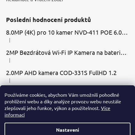
Poslední hodnocení produktů
8.0MP (4K) pro 10 kamer NVD-411 POE 6.0 Cloud
|
Hodnocení produktu je 5 z 5 hvězdiček.
2MP Bezdrátová Wi-Fi IP Kamera na baterie MBC-Cubic s mikrofonem, reproduktorem a slotem microSD
|
Hodnocení produktu je 2 z 5 hvězdiček.
2.0MP AHD kamera COD-331S FullHD 1.2
|
Hodnocení produktu je 5 z 5 hvězdiček.
Používáme cookies, abychom Vám umožnili pohodlné
Přijímáme online platby
prohlížení webu a díky analýze provozu webu neustále
zlepšovali jeho funkce, výkon a použitelnost.
Více
informací
Nastavení