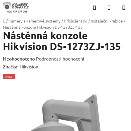
Přejít
Hledat
NÁKUP
na
KOŠÍK
obsah
Domů
/
Kamery a kamerové systémy
/
Příslušenství
/
Instalační krabice
/
Nástěnná konzole Hikvision DS-1273ZJ-135
Nástěnná konzole
Hikvision DS-1273ZJ-135
Průměrné
Neohodnoceno
Podrobnosti hodnocení
hodnocení
Značka:
Hikvision
produktu
AKCE
je
0,0
z
5
hvězdiček.