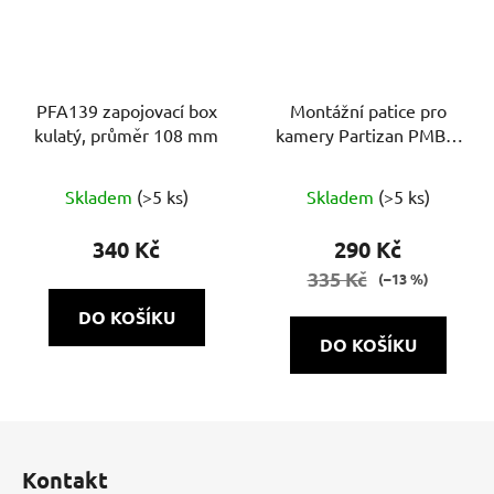
PFA139 zapojovací box
Montážní patice pro
kulatý, průměr 108 mm
kamery Partizan PMB-3
v1.0
Skladem
(>5 ks)
Skladem
(>5 ks)
340 Kč
290 Kč
335 Kč
(–13 %)
DO KOŠÍKU
DO KOŠÍKU
Z
á
Kontakt
p