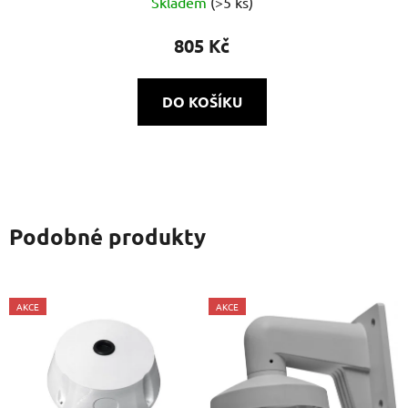
Skladem
(>5 ks)
805 Kč
DO KOŠÍKU
Podobné produkty
AKCE
AKCE