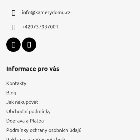
a
info
@
kamerydomu.cz
t
í
+420737937001
Informace pro vás
Kontakty
Blog
Jak nakupovat
Obchodní podmínky
Doprava a Platba
Podmínky ochrany osobních údajů
Reklamace a Vracení zboží