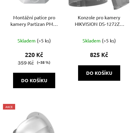
Montážní patice pro
Konzole pro kamery
kamery Partizan PMB-
HIKVISION DS-1272ZJ-
120 Bílá
110-TRS
Skladem
(>5 ks)
Skladem
(>5 ks)
220 Kč
825 Kč
359 Kč
(–38 %)
DO KOŠÍKU
DO KOŠÍKU
AKCE