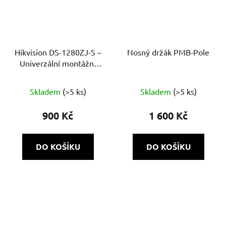
Hikvision DS-1280ZJ-S –
Nosný držák PMB-Pole
Univerzální montážní
patice pro kamery (bílá)
Skladem
(>5 ks)
Skladem
(>5 ks)
900 Kč
1 600 Kč
DO KOŠÍKU
DO KOŠÍKU